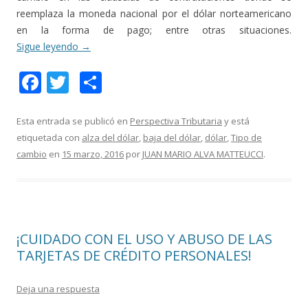
reemplaza la moneda nacional por el dólar norteamericano
en la forma de pago; entre otras situaciones.
Sigue leyendo
→
F
T
C
ac
w
o
e
itt
m
Esta entrada se publicó en
Perspectiva Tributaria
y está
etiquetada con
alza del dólar
,
baja del dólar
,
dólar
,
Tipo de
b
er
p
cambio
en
15 marzo, 2016
por
JUAN MARIO ALVA MATTEUCCI
.
o
ar
o
ti
k
r
¡CUIDADO CON EL USO Y ABUSO DE LAS
TARJETAS DE CRÉDITO PERSONALES!
Deja una respuesta