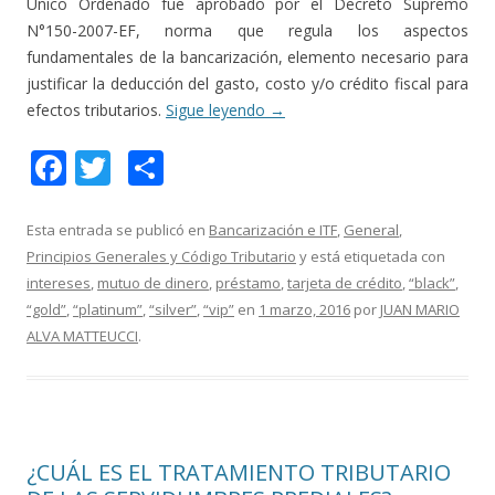
Único Ordenado fue aprobado por el Decreto Supremo
N°150-2007-EF, norma que regula los aspectos
fundamentales de la bancarización, elemento necesario para
justificar la deducción del gasto, costo y/o crédito fiscal para
efectos tributarios.
Sigue leyendo
→
F
T
C
ac
w
o
e
itt
m
Esta entrada se publicó en
Bancarización e ITF
,
General
,
Principios Generales y Código Tributario
y está etiquetada con
b
er
p
intereses
,
mutuo de dinero
,
préstamo
,
tarjeta de crédito
,
“black”
,
o
ar
“gold”
,
“platinum”
,
“silver”
,
“vip”
en
1 marzo, 2016
por
JUAN MARIO
o
ti
ALVA MATTEUCCI
.
k
r
¿CUÁL ES EL TRATAMIENTO TRIBUTARIO