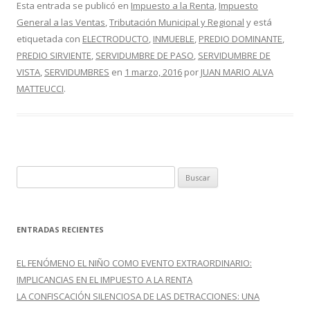
e
itt
m
Esta entrada se publicó en
Impuesto a la Renta
,
Impuesto
General a las Ventas
,
Tributación Municipal y Regional
y está
b
er
p
etiquetada con
ELECTRODUCTO
,
INMUEBLE
,
PREDIO DOMINANTE
,
o
ar
PREDIO SIRVIENTE
,
SERVIDUMBRE DE PASO
,
SERVIDUMBRE DE
o
ti
VISTA
,
SERVIDUMBRES
en
1 marzo, 2016
por
JUAN MARIO ALVA
MATTEUCCI
.
k
r
B
u
s
c
ENTRADAS RECIENTES
a
r
EL FENÓMENO EL NIÑO COMO EVENTO EXTRAORDINARIO:
:
IMPLICANCIAS EN EL IMPUESTO A LA RENTA
LA CONFISCACIÓN SILENCIOSA DE LAS DETRACCIONES: UNA