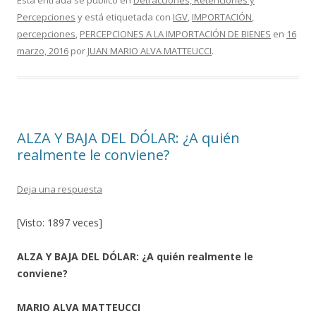
e
itt
m
Esta entrada se publicó en
Detracciones, Retenciones y
Percepciones
y está etiquetada con
IGV
,
IMPORTACIÓN
,
b
er
p
percepciones
,
PERCEPCIONES A LA IMPORTACIÓN DE BIENES
en
16
o
ar
marzo, 2016
por
JUAN MARIO ALVA MATTEUCCI
.
o
ti
k
r
ALZA Y BAJA DEL DÓLAR: ¿A quién
realmente le conviene?
Deja una respuesta
[Visto: 1897 veces]
ALZA Y BAJA DEL DÓLAR: ¿A quién realmente le
conviene?
MARIO ALVA MATTEUCCI