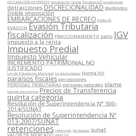
DECLARACIÓN DE PREDIOS
declaración jurada
Declaración jurada anual
DISCRECIONALIDAD
detracciones
dividendos
Doble imposición
EMBARCACIONES DE RECREO
ESSALUD
Evasión Tributaria
EVASION
IGV
fiscalización
FRACCIONAMIENTO
gasto
impuesto a la renta
Impuesto Predial
Impuesto Vehícular
INCREMENTO PATRIMONIAL NO
JUSTIFICADO
Norma XVI
Ley de Tributación Municipal
no domiciliados
paraísos fiscales
percepciones
plame
PERDIDAS TRIBUTARIAS
personas naturales
Precios de Transferencia
planilla electrónica
quinta categoria
Resolución de Superintendencia N° 300-
2014/SUNAT
Resolución de Superintendencia Nº
013-2007/SUNAT
retenciones
sunat
retención
Serenazgo
VALOR DE MERCADO
VIATICOS