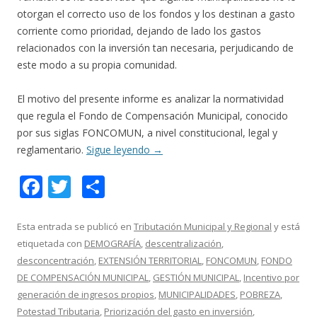
otorgan el correcto uso de los fondos y los destinan a gasto
corriente como prioridad, dejando de lado los gastos
relacionados con la inversión tan necesaria, perjudicando de
este modo a su propia comunidad.
El motivo del presente informe es analizar la normatividad
que regula el Fondo de Compensación Municipal, conocido
por sus siglas FONCOMUN, a nivel constitucional, legal y
reglamentario.
Sigue leyendo
→
F
T
C
ac
w
o
e
itt
m
Esta entrada se publicó en
Tributación Municipal y Regional
y está
etiquetada con
DEMOGRAFÍA
,
descentralización
,
b
er
p
desconcentración
,
EXTENSIÓN TERRITORIAL
,
FONCOMUN
,
FONDO
o
ar
DE COMPENSACIÓN MUNICIPAL
,
GESTIÓN MUNICIPAL
,
Incentivo por
o
ti
generación de ingresos propios
,
MUNICIPALIDADES
,
POBREZA
,
Potestad Tributaria
,
Priorización del gasto en inversión
,