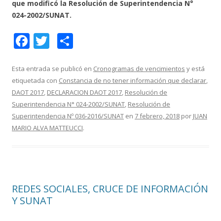
que modificó la Resolución de Superintendencia N°
024-2002/SUNAT.
F
T
C
ac
w
o
e
itt
m
Esta entrada se publicó en
Cronogramas de vencimientos
y está
etiquetada con
Constancia de no tener información que declarar
,
b
er
p
DAOT 2017
,
DECLARACION DAOT 2017
,
Resolución de
o
ar
Superintendencia N° 024-2002/SUNAT
,
Resolución de
o
ti
Superintendencia Nº 036-2016/SUNAT
en
7 febrero, 2018
por
JUAN
MARIO ALVA MATTEUCCI
.
k
r
REDES SOCIALES, CRUCE DE INFORMACIÓN
Y SUNAT