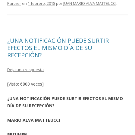
b
er
p
Partner
en
1 febrero, 2018
por
JUAN MARIO ALVA MATTEUCCI
.
o
ar
o
ti
k
r
¿UNA NOTIFICACIÓN PUEDE SURTIR
EFECTOS EL MISMO DÍA DE SU
RECEPCIÓN?
Deja una respuesta
[Visto: 6800 veces]
¿UNA NOTIFICACIÓN PUEDE SURTIR EFECTOS EL MISMO
DÍA DE SU RECEPCIÓN?
MARIO ALVA MATTEUCCI
RESUMEN