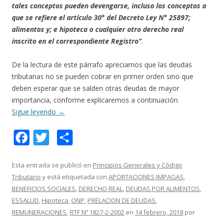
tales conceptos pueden devengarse, incluso los conceptos a
que se refiere el artículo 30° del Decreto Ley N° 25897;
alimentos y; e hipoteca o cualquier otro derecho real
inscrito en el correspondiente Registro”
.
De la lectura de este párrafo apreciamos que las deudas
tributarias no se pueden cobrar en primer orden sino que
deben esperar que se salden otras deudas de mayor
importancia, conforme explicaremos a continuación.
Sigue leyendo
→
F
T
C
ac
w
o
e
itt
m
Esta entrada se publicó en
Principios Generales y Código
Tributario
y está etiquetada con
APORTACIONES IMPAGAS
,
b
er
p
BENEFICIOS SOCIALES
,
DERECHO REAL
,
DEUDAS POR ALIMENTOS
,
o
ar
ESSALUD
,
Hipoteca
,
ONP
,
PRELACION DE DEUDAS
,
o
ti
REMUNERACIONES
,
RTF Nº 1827-2-2002
en
14 febrero, 2018
por