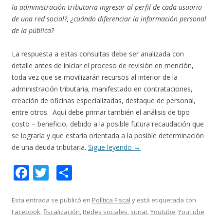
la administración tributaria ingresar al perfil de cada usuario
de una red social?, ¿cuándo diferenciar la información personal
de la pública?
La respuesta a estas consultas debe ser analizada con
detalle antes de iniciar el proceso de revisión en mención,
toda vez que se movilizarán recursos al interior de la
administración tributaria, manifestado en contrataciones,
creación de oficinas especializadas, destaque de personal,
entre otros. Aquí debe primar también el análisis de tipo
costo – beneficio, debido a la posible futura recaudación que
se lograría y que estaría orientada a la posible determinación
de una deuda tributaria.
Sigue leyendo
→
F
T
C
ac
w
o
e
itt
m
Esta entrada se publicó en
Política Fiscal
y está etiquetada con
Facebook
,
fiscalización
,
Redes sociales
,
sunat
,
Youtube
,
YouTube