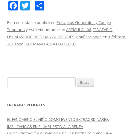
F
T
C
ac
w
o
e
itt
m
Esta entrada se publicó en
Principios Generales y Código
Tributario
y está etiquetada con
ARTÍCULO 106
,
FEDATARIO
b
er
p
FISCALIZADOR
,
MEDIDAS CAUTELARES
,
notificaciones
en
1 febrero,
o
ar
2018
por
JUAN MARIO ALVA MATTEUCCI
.
o
ti
k
r
B
u
s
c
ENTRADAS RECIENTES
a
r
EL FENÓMENO EL NIÑO COMO EVENTO EXTRAORDINARIO:
:
IMPLICANCIAS EN EL IMPUESTO A LA RENTA
LA CONFISCACIÓN SILENCIOSA DE LAS DETRACCIONES: UNA