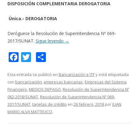
DISPOSICIÓN COMPLEMENTARIA DEROGATORIA
Única.- DEROGATORIA
Deróguese la Resolución de Superintendencia Nº 069-
2017/SUNAT.
Sigue leyendo
→
F
T
C
ac
w
o
e
itt
m
Esta entrada se publicó en
Bancarización e ITF
y está etiquetada
con
bancarización
,
empresas bancarias
,
Empresas del Sistema
b
er
p
Financiero
,
MEDIOS DEPAGO
,
Resolución de Superintendencia Nº
o
ar
062-2018/SUNAT
,
Resolución de Superintendencia Nº 069-
o
ti
2017/SUNAT
,
tarjetas de crédito
en
26 febrero, 2018
por
JUAN
MARIO ALVA MATTEUCCI
.
k
r