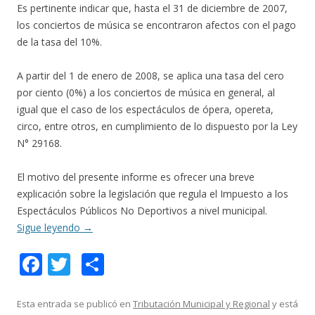
Es pertinente indicar que, hasta el 31 de diciembre de 2007,
los conciertos de música se encontraron afectos con el pago
de la tasa del 10%.
A partir del 1 de enero de 2008, se aplica una tasa del cero
por ciento (0%) a los conciertos de música en general, al
igual que el caso de los espectáculos de ópera, opereta,
circo, entre otros, en cumplimiento de lo dispuesto por la Ley
N° 29168.
El motivo del presente informe es ofrecer una breve
explicación sobre la legislación que regula el Impuesto a los
Espectáculos Públicos No Deportivos a nivel municipal.
Sigue leyendo
→
F
T
C
ac
w
o
e
itt
m
Esta entrada se publicó en
Tributación Municipal y Regional
y está