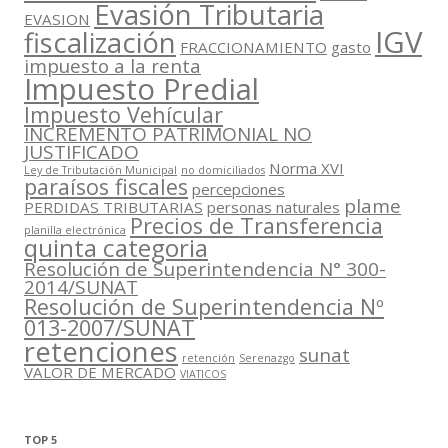
Evasión Tributaria
EVASION
IGV
fiscalización
FRACCIONAMIENTO
gasto
impuesto a la renta
Impuesto Predial
Impuesto Vehícular
INCREMENTO PATRIMONIAL NO
JUSTIFICADO
Norma XVI
Ley de Tributación Municipal
no domiciliados
paraísos fiscales
percepciones
plame
PERDIDAS TRIBUTARIAS
personas naturales
Precios de Transferencia
planilla electrónica
quinta categoria
Resolución de Superintendencia N° 300-
2014/SUNAT
Resolución de Superintendencia Nº
013-2007/SUNAT
retenciones
sunat
retención
Serenazgo
VALOR DE MERCADO
VIATICOS
TOP 5