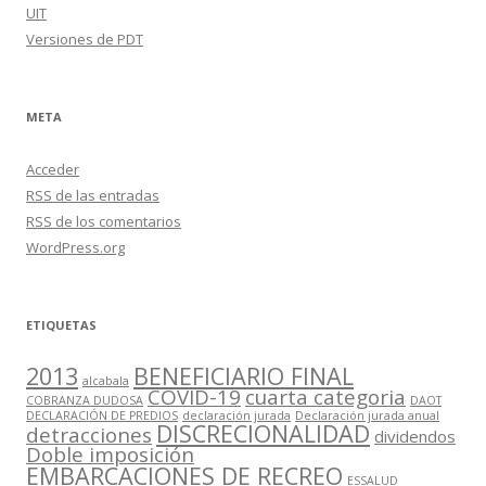
UIT
Versiones de PDT
META
Acceder
RSS
de las entradas
RSS
de los comentarios
WordPress.org
ETIQUETAS
2013
BENEFICIARIO FINAL
alcabala
COVID-19
cuarta categoria
COBRANZA DUDOSA
DAOT
DECLARACIÓN DE PREDIOS
declaración jurada
Declaración jurada anual
DISCRECIONALIDAD
detracciones
dividendos
Doble imposición
EMBARCACIONES DE RECREO
ESSALUD