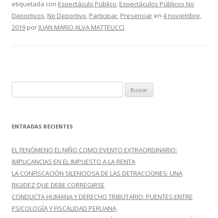
etiquetada con
Espectáculo Público
,
Espectáculos Públicos No
b
er
p
Deportivos
,
No Deportivo
,
Participar
,
Presenciar
en
4 noviembre,
o
ar
2019
por
JUAN MARIO ALVA MATTEUCCI
.
o
ti
k
r
B
u
s
c
ENTRADAS RECIENTES
a
r
EL FENÓMENO EL NIÑO COMO EVENTO EXTRAORDINARIO:
:
IMPLICANCIAS EN EL IMPUESTO A LA RENTA
LA CONFISCACIÓN SILENCIOSA DE LAS DETRACCIONES: UNA
RIGIDEZ QUE DEBE CORREGIRSE
CONDUCTA HUMANA Y DERECHO TRIBUTARIO: PUENTES ENTRE
PSICOLOGÍA Y FISCALIDAD PERUANA