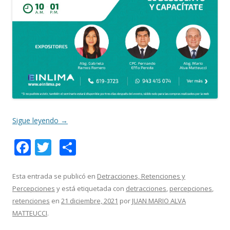
Sigue leyendo
→
F
T
C
ac
w
o
e
itt
m
Esta entrada se publicó en
Detracciones, Retenciones y
Percepciones
y está etiquetada con
detracciones
,
percepciones
,
b
er
p
retenciones
en
21 diciembre, 2021
por
JUAN MARIO ALVA
o
ar
MATTEUCCI
.
o
ti