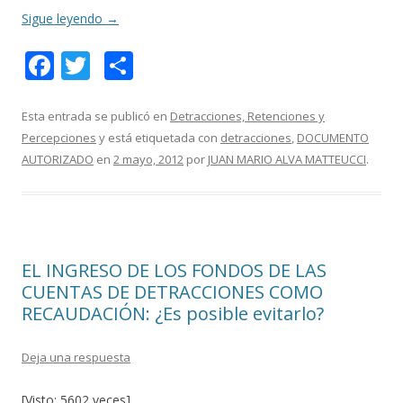
Sigue leyendo
→
F
T
C
ac
w
o
e
itt
m
Esta entrada se publicó en
Detracciones, Retenciones y
Percepciones
y está etiquetada con
detracciones
,
DOCUMENTO
b
er
p
AUTORIZADO
en
2 mayo, 2012
por
JUAN MARIO ALVA MATTEUCCI
.
o
ar
o
ti
k
r
EL INGRESO DE LOS FONDOS DE LAS
CUENTAS DE DETRACCIONES COMO
RECAUDACIÓN: ¿Es posible evitarlo?
Deja una respuesta
[Visto: 5602 veces]