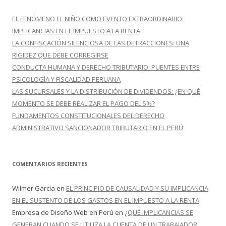
a
r
EL FENÓMENO EL NIÑO COMO EVENTO EXTRAORDINARIO:
:
IMPLICANCIAS EN EL IMPUESTO A LA RENTA
LA CONFISCACIÓN SILENCIOSA DE LAS DETRACCIONES: UNA
RIGIDEZ QUE DEBE CORREGIRSE
CONDUCTA HUMANA Y DERECHO TRIBUTARIO: PUENTES ENTRE
PSICOLOGÍA Y FISCALIDAD PERUANA
LAS SUCURSALES Y LA DISTRIBUCIÓN DE DIVIDENDOS: ¿EN QUÉ
MOMENTO SE DEBE REALIZAR EL PAGO DEL 5%?
FUNDAMENTOS CONSTITUCIONALES DEL DERECHO
ADMINISTRATIVO SANCIONADOR TRIBUTARIO EN EL PERÚ
COMENTARIOS RECIENTES
Wilmer García
en
EL PRINCIPIO DE CAUSALIDAD Y SU IMPLICANCIA
EN EL SUSTENTO DE LOS GASTOS EN EL IMPUESTO A LA RENTA
Empresa de Diseño Web en Perú
en
¿QUÉ IMPLICANCIAS SE
GENERAN CUANDO SE UTILIZA LA CUENTA DE UN TRABAJADOR