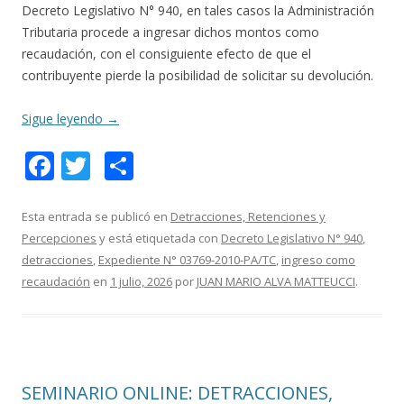
Decreto Legislativo N° 940, en tales casos la Administración
Tributaria procede a ingresar dichos montos como
recaudación, con el consiguiente efecto de que el
contribuyente pierde la posibilidad de solicitar su devolución.
Sigue leyendo
→
F
T
C
ac
w
o
e
itt
m
Esta entrada se publicó en
Detracciones, Retenciones y
Percepciones
y está etiquetada con
Decreto Legislativo N° 940
,
b
er
p
detracciones
,
Expediente N° 03769-2010-PA/TC
,
ingreso como
o
ar
recaudación
en
1 julio, 2026
por
JUAN MARIO ALVA MATTEUCCI
.
o
ti
k
r
SEMINARIO ONLINE: DETRACCIONES,