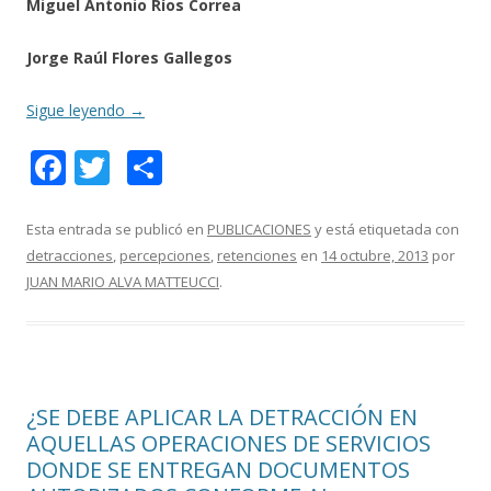
Miguel Antonio Ríos Correa
Jorge Raúl Flores Gallegos
Sigue leyendo
→
F
T
C
ac
w
o
e
itt
m
Esta entrada se publicó en
PUBLICACIONES
y está etiquetada con
detracciones
,
percepciones
,
retenciones
en
14 octubre, 2013
por
b
er
p
JUAN MARIO ALVA MATTEUCCI
.
o
ar
o
ti
k
r
¿SE DEBE APLICAR LA DETRACCIÓN EN
AQUELLAS OPERACIONES DE SERVICIOS
DONDE SE ENTREGAN DOCUMENTOS