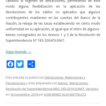
cambios al régimen de detracciones, permitiendo de este
modo alguna flexibilización en la aplicación de las
devoluciones de los saldos no aplicados que algunos
contribuyentes mantienen en las cuentas del Banco de la
Nación, la rebaja de las tasas estableciendo en cierto modo
uniformidad en su aplicación, al igual que el retiro de algunos
bienes consignados en los Anexos 1 y 2 de la Resolución de
Superintendencia Nº 183-2004/SUNAT.
Sigue leyendo
→
F
T
C
ac
w
o
e
itt
m
Esta entrada se publicó en
Detracciones, Retenciones y
Percepciones
y está etiquetada con
bienes
,
detracciones
,
b
er
p
Resolución de Superintendencia NRO. 343-2014-SUNAT
,
servicios
o
ar
en
16 noviembre, 2014
por
JUAN MARIO ALVA MATTEUCCI
.
o
ti