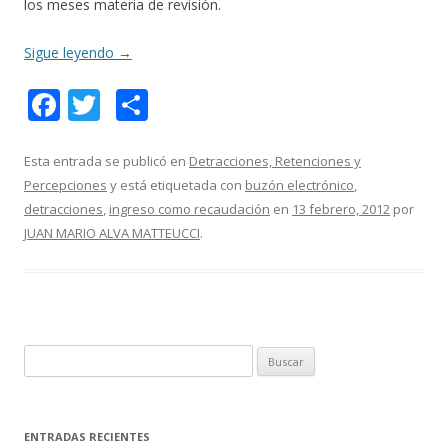
los meses materia de revisión.
Sigue leyendo
→
F
T
C
ac
w
o
e
itt
m
Esta entrada se publicó en
Detracciones, Retenciones y
Percepciones
y está etiquetada con
buzón electrónico
,
b
er
p
detracciones
,
ingreso como recaudación
en
13 febrero, 2012
por
o
ar
JUAN MARIO ALVA MATTEUCCI
.
o
ti
k
r
B
u
s
c
ENTRADAS RECIENTES