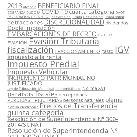
2013
BENEFICIARIO FINAL
alcabala
COVID-19
cuarta categoria
COBRANZA DUDOSA
DAOT
DECLARACIÓN DE PREDIOS
declaración jurada
Declaración jurada anual
DISCRECIONALIDAD
detracciones
dividendos
Doble imposición
EMBARCACIONES DE RECREO
ESSALUD
Evasión Tributaria
EVASION
IGV
fiscalización
FRACCIONAMIENTO
gasto
impuesto a la renta
Impuesto Predial
Impuesto Vehícular
INCREMENTO PATRIMONIAL NO
JUSTIFICADO
Norma XVI
Ley de Tributación Municipal
no domiciliados
paraísos fiscales
percepciones
plame
PERDIDAS TRIBUTARIAS
personas naturales
Precios de Transferencia
planilla electrónica
quinta categoria
Resolución de Superintendencia N° 300-
2014/SUNAT
Resolución de Superintendencia Nº
013-2007/SUNAT