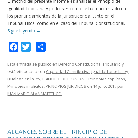
El motivo del presente informe es analizar el Principio de
Igualdad Tributaria y poder ver como se ha manifestado en
los pronunciamientos de la jurisprudencia, tanto en el
Tribunal Fiscal como en el caso del Tribunal Constitucional.
Sigue leyendo
→
F
T
C
ac
w
o
e
itt
m
Esta entrada se publicó en
Derecho Constitucional Tributario
y
está etiquetada con
Capacidad Contributiva
,
igualdad ante la ley
,
b
er
p
igualdad en la ley
,
PRINCIPIO DE IGUALDAD
,
Principios explícitos
,
o
ar
Principios implícitos
,
PRINCIPIOS JURIDICOS
en
14 julio, 2017
por
o
ti
JUAN MARIO ALVA MATTEUCCI
.
k
r
ALCANCES SOBRE EL PRINCIPIO DE