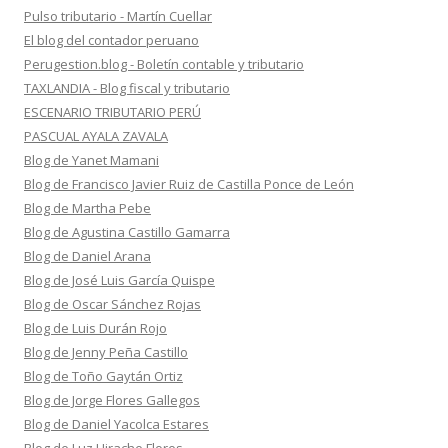
Pulso tributario - Martín Cuellar
El blog del contador peruano
Perugestion.blog - Boletín contable y tributario
TAXLANDIA - Blog fiscal y tributario
ESCENARIO TRIBUTARIO PERÚ
PASCUAL AYALA ZAVALA
Blog de Yanet Mamani
Blog de Francisco Javier Ruiz de Castilla Ponce de León
Blog de Martha Pebe
Blog de Agustina Castillo Gamarra
Blog de Daniel Arana
Blog de José Luis García Quispe
Blog de Oscar Sánchez Rojas
Blog de Luis Durán Rojo
Blog de Jenny Peña Castillo
Blog de Toño Gaytán Ortiz
Blog de Jorge Flores Gallegos
Blog de Daniel Yacolca Estares