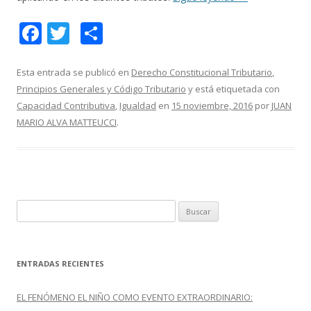
F
T
C
ac
w
o
e
itt
m
Esta entrada se publicó en
Derecho Constitucional Tributario
,
Principios Generales y Código Tributario
y está etiquetada con
b
er
p
Capacidad Contributiva
,
Igualdad
en
15 noviembre, 2016
por
JUAN
o
ar
MARIO ALVA MATTEUCCI
.
o
ti
k
r
B
u
s
c
ENTRADAS RECIENTES
a
r
EL FENÓMENO EL NIÑO COMO EVENTO EXTRAORDINARIO:
: