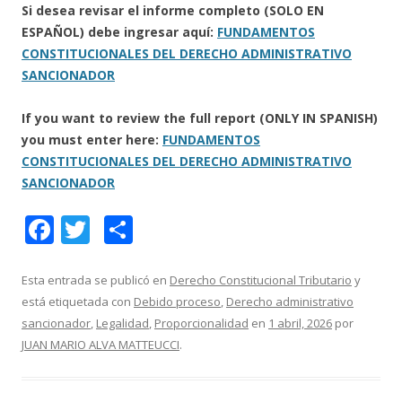
Si desea revisar el informe completo (SOLO EN
ESPAÑOL) debe ingresar aquí:
FUNDAMENTOS
CONSTITUCIONALES DEL DERECHO ADMINISTRATIVO
SANCIONADOR
If you want to review the full report (ONLY IN SPANISH)
you must enter here:
FUNDAMENTOS
CONSTITUCIONALES DEL DERECHO ADMINISTRATIVO
SANCIONADOR
F
T
C
ac
w
o
e
itt
m
Esta entrada se publicó en
Derecho Constitucional Tributario
y
está etiquetada con
Debido proceso
,
Derecho administrativo
b
er
p
sancionador
,
Legalidad
,
Proporcionalidad
en
1 abril, 2026
por
o
ar
JUAN MARIO ALVA MATTEUCCI
.
o
ti
k
r