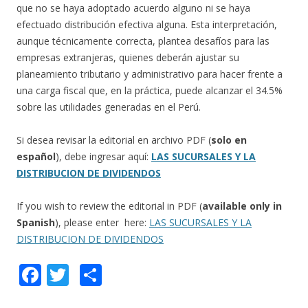
que no se haya adoptado acuerdo alguno ni se haya
efectuado distribución efectiva alguna. Esta interpretación,
aunque técnicamente correcta, plantea desafíos para las
empresas extranjeras, quienes deberán ajustar su
planeamiento tributario y administrativo para hacer frente a
una carga fiscal que, en la práctica, puede alcanzar el 34.5%
sobre las utilidades generadas en el Perú.
Si desea revisar la editorial en archivo PDF (
solo en
español
), debe ingresar aquí:
LAS SUCURSALES Y LA
DISTRIBUCION DE DIVIDENDOS
If you wish to review the editorial in PDF (
available only in
Spanish
), please enter here:
LAS SUCURSALES Y LA
DISTRIBUCION DE DIVIDENDOS
F
T
C
ac
w
o