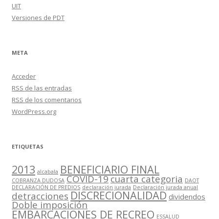
UIT
Versiones de PDT
META
Acceder
RSS
de las entradas
RSS
de los comentarios
WordPress.org
ETIQUETAS
2013
BENEFICIARIO FINAL
alcabala
COVID-19
cuarta categoria
COBRANZA DUDOSA
DAOT
DECLARACIÓN DE PREDIOS
declaración jurada
Declaración jurada anual
DISCRECIONALIDAD
detracciones
dividendos
Doble imposición
EMBARCACIONES DE RECREO
ESSALUD