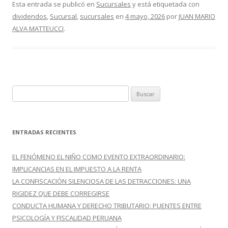
e
itt
m
Esta entrada se publicó en
Sucursales
y está etiquetada con
dividendos
,
Sucursal
,
sucursales
en
4 mayo, 2026
por
JUAN MARIO
b
er
p
ALVA MATTEUCCI
.
o
ar
o
ti
k
r
B
u
s
c
ENTRADAS RECIENTES
a
r
EL FENÓMENO EL NIÑO COMO EVENTO EXTRAORDINARIO:
:
IMPLICANCIAS EN EL IMPUESTO A LA RENTA
LA CONFISCACIÓN SILENCIOSA DE LAS DETRACCIONES: UNA
RIGIDEZ QUE DEBE CORREGIRSE
CONDUCTA HUMANA Y DERECHO TRIBUTARIO: PUENTES ENTRE
PSICOLOGÍA Y FISCALIDAD PERUANA