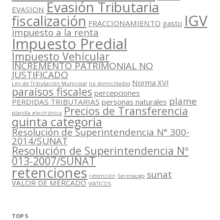
Evasión Tributaria
EVASION
IGV
fiscalización
FRACCIONAMIENTO
gasto
impuesto a la renta
Impuesto Predial
Impuesto Vehícular
INCREMENTO PATRIMONIAL NO
JUSTIFICADO
Norma XVI
Ley de Tributación Municipal
no domiciliados
paraísos fiscales
percepciones
plame
PERDIDAS TRIBUTARIAS
personas naturales
Precios de Transferencia
planilla electrónica
quinta categoria
Resolución de Superintendencia N° 300-
2014/SUNAT
Resolución de Superintendencia Nº
013-2007/SUNAT
retenciones
sunat
retención
Serenazgo
VALOR DE MERCADO
VIATICOS
TOP 5