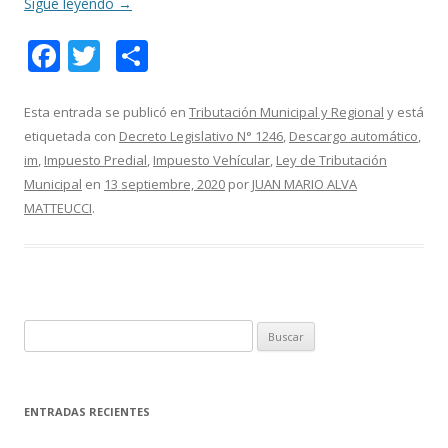
Sigue leyendo
→
F
T
C
ac
w
o
e
itt
m
Esta entrada se publicó en
Tributación Municipal y Regional
y está
etiquetada con
Decreto Legislativo N° 1246
,
Descargo automático
,
b
er
p
im
,
Impuesto Predial
,
Impuesto Vehícular
,
Ley de Tributación
o
ar
Municipal
en
13 septiembre, 2020
por
JUAN MARIO ALVA
o
ti
MATTEUCCI
.
k
r
B
u
s
c
ENTRADAS RECIENTES
a