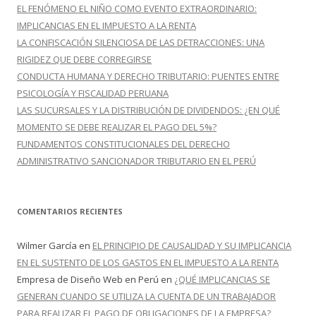
r
EL FENÓMENO EL NIÑO COMO EVENTO EXTRAORDINARIO:
:
IMPLICANCIAS EN EL IMPUESTO A LA RENTA
LA CONFISCACIÓN SILENCIOSA DE LAS DETRACCIONES: UNA
RIGIDEZ QUE DEBE CORREGIRSE
CONDUCTA HUMANA Y DERECHO TRIBUTARIO: PUENTES ENTRE
PSICOLOGÍA Y FISCALIDAD PERUANA
LAS SUCURSALES Y LA DISTRIBUCIÓN DE DIVIDENDOS: ¿EN QUÉ
MOMENTO SE DEBE REALIZAR EL PAGO DEL 5%?
FUNDAMENTOS CONSTITUCIONALES DEL DERECHO
ADMINISTRATIVO SANCIONADOR TRIBUTARIO EN EL PERÚ
COMENTARIOS RECIENTES
Wilmer García
en
EL PRINCIPIO DE CAUSALIDAD Y SU IMPLICANCIA
EN EL SUSTENTO DE LOS GASTOS EN EL IMPUESTO A LA RENTA
Empresa de Diseño Web en Perú
en
¿QUÉ IMPLICANCIAS SE
GENERAN CUANDO SE UTILIZA LA CUENTA DE UN TRABAJADOR
PARA REALIZAR EL PAGO DE OBLIGACIONES DE LA EMPRESA?