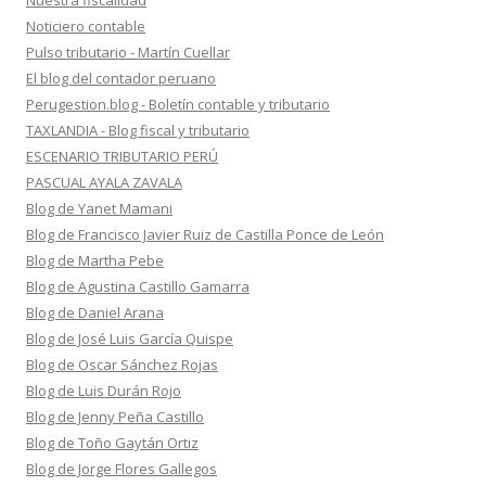
Nuestra fiscalidad
Noticiero contable
Pulso tributario - Martín Cuellar
El blog del contador peruano
Perugestion.blog - Boletín contable y tributario
TAXLANDIA - Blog fiscal y tributario
ESCENARIO TRIBUTARIO PERÚ
PASCUAL AYALA ZAVALA
Blog de Yanet Mamani
Blog de Francisco Javier Ruiz de Castilla Ponce de León
Blog de Martha Pebe
Blog de Agustina Castillo Gamarra
Blog de Daniel Arana
Blog de José Luis García Quispe
Blog de Oscar Sánchez Rojas
Blog de Luis Durán Rojo
Blog de Jenny Peña Castillo
Blog de Toño Gaytán Ortiz
Blog de Jorge Flores Gallegos