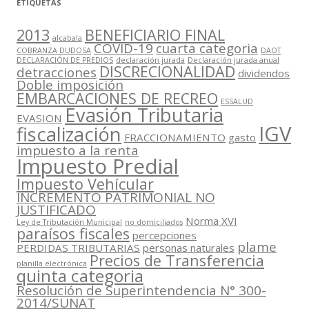
ETIQUETAS
2013
BENEFICIARIO FINAL
alcabala
COVID-19
cuarta categoria
COBRANZA DUDOSA
DAOT
DECLARACIÓN DE PREDIOS
declaración jurada
Declaración jurada anual
DISCRECIONALIDAD
detracciones
dividendos
Doble imposición
EMBARCACIONES DE RECREO
ESSALUD
Evasión Tributaria
EVASION
IGV
fiscalización
FRACCIONAMIENTO
gasto
impuesto a la renta
Impuesto Predial
Impuesto Vehícular
INCREMENTO PATRIMONIAL NO
JUSTIFICADO
Norma XVI
Ley de Tributación Municipal
no domiciliados
paraísos fiscales
percepciones
plame
PERDIDAS TRIBUTARIAS
personas naturales
Precios de Transferencia
planilla electrónica
quinta categoria
Resolución de Superintendencia N° 300-
2014/SUNAT