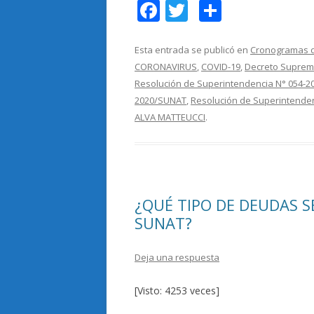
F
T
C
ac
w
o
e
itt
m
Esta entrada se publicó en
Cronogramas d
CORONAVIRUS
,
COVID-19
,
Decreto Suprem
b
er
p
Resolución de Superintendencia N° 054-
o
ar
2020/SUNAT
,
Resolución de Superintende
o
ti
ALVA MATTEUCCI
.
k
r
¿QUÉ TIPO DE DEUDAS S
SUNAT?
Deja una respuesta
[Visto: 4253 veces]