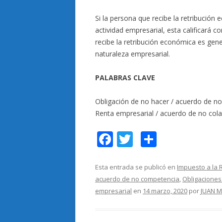
Si la persona que recibe la retribución
actividad empresarial, esta calificará 
recibe la retribución económica es gene
naturaleza empresarial.
PALABRAS CLAVE
Obligación de no hacer / acuerdo de no 
Renta empresarial / acuerdo de no col
F
T
C
ac
w
o
e
itt
m
Esta entrada se publicó en
Impuesto a la 
acuerdo de no competencia
,
Obligaciones
b
er
p
empresarial
en
14 marzo, 2020
por
JUAN M
o
ar
o
ti