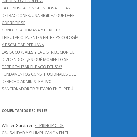
IMPUESTO A LA RENTA
LA CONFISCACIÓN SILENCIOSA DE LAS
DETRACCIONES: UNA RIGIDEZ QUE DEBE
CORREGIRSE
CONDUCTA HUMANA Y DERECHO
TRIBUTARIO: PUENTES ENTRE PSICOLOGÍA
Y FISCALIDAD PERUANA
LAS SUCURSALES Y LA DISTRIBUCIÓN DE
DIVIDENDOS: ¿EN QUÉ MOMENTO SE
DEBE REALIZAR EL PAGO DEL 5%?
FUNDAMENTOS CONSTITUCIONALES DEL
DERECHO ADMINISTRATIVO
SANCIONADOR TRIBUTARIO EN EL PERÚ
COMENTARIOS RECIENTES
Wilmer García
en
EL PRINCIPIO DE
CAUSALIDAD Y SU IMPLICANCIA EN EL