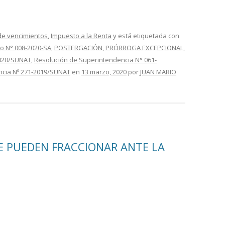
e vencimientos
,
Impuesto a la Renta
y está etiquetada con
o N° 008-2020-SA
,
POSTERGACIÓN
,
PRÓRROGA EXCEPCIONAL
,
2020/SUNAT
,
Resolución de Superintendencia N° 061-
ncia Nº 271-2019/SUNAT
en
13 marzo, 2020
por
JUAN MARIO
E PUEDEN FRACCIONAR ANTE LA