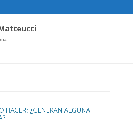
 Matteucci
ario.
Ir
al
contenido
NO HACER: ¿GENERAN ALGUNA
A?