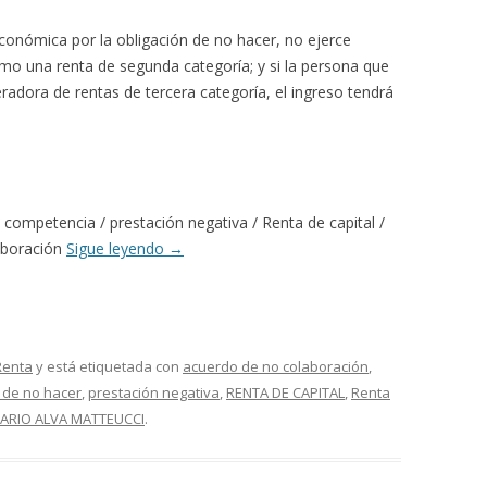
 económica por la obligación de no hacer, no ejerce
como una renta de segunda categoría; y si la persona que
radora de rentas de tercera categoría, el ingreso tendrá
competencia / prestación negativa / Renta de capital /
aboración
Sigue leyendo
→
Renta
y está etiquetada con
acuerdo de no colaboración
,
 de no hacer
,
prestación negativa
,
RENTA DE CAPITAL
,
Renta
ARIO ALVA MATTEUCCI
.