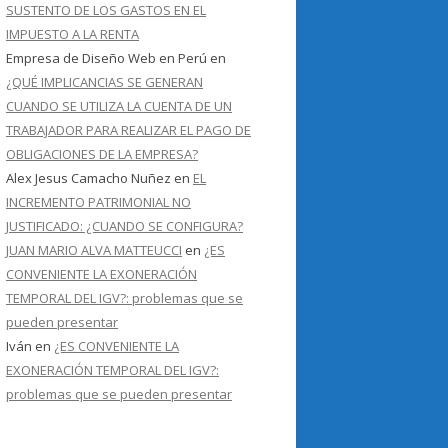
SUSTENTO DE LOS GASTOS EN EL
IMPUESTO A LA RENTA
Empresa de Diseño Web en Perú
en
¿QUÉ IMPLICANCIAS SE GENERAN
CUANDO SE UTILIZA LA CUENTA DE UN
TRABAJADOR PARA REALIZAR EL PAGO DE
OBLIGACIONES DE LA EMPRESA?
Alex Jesus Camacho Nuñez
en
EL
INCREMENTO PATRIMONIAL NO
JUSTIFICADO: ¿CUANDO SE CONFIGURA?
JUAN MARIO ALVA MATTEUCCI
en
¿ES
CONVENIENTE LA EXONERACIÓN
TEMPORAL DEL IGV?: problemas que se
pueden presentar
Iván
en
¿ES CONVENIENTE LA
EXONERACIÓN TEMPORAL DEL IGV?:
problemas que se pueden presentar