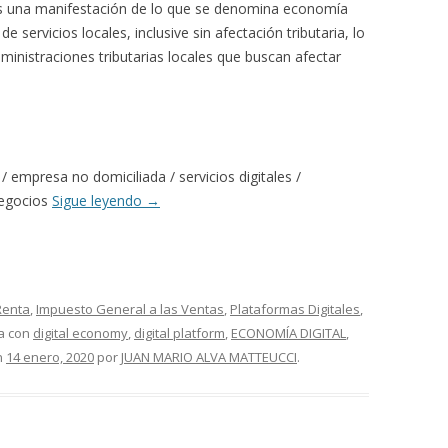
lo es una manifestación de lo que se denomina economía
e servicios locales, inclusive sin afectación tributaria, lo
ministraciones tributarias locales que buscan afectar
 / empresa no domiciliada / servicios digitales /
negocios
Sigue leyendo
→
Renta
,
Impuesto General a las Ventas
,
Plataformas Digitales
,
da con
digital economy
,
digital platform
,
ECONOMÍA DIGITAL
,
n
14 enero, 2020
por
JUAN MARIO ALVA MATTEUCCI
.