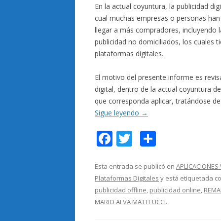
En la actual coyuntura, la publicidad d
cual muchas empresas o personas han 
llegar a más compradores, incluyendo l
publicidad no domiciliados, los cuales 
plataformas digitales.
El motivo del presente informe es revis
digital, dentro de la actual coyuntura d
que corresponda aplicar, tratándose de
Sigue leyendo
→
F
T
C
ac
w
o
e
itt
m
Esta entrada se publicó en
APLICACIONES
Plataformas Digitales
y está etiquetada c
b
er
p
publicidad offline
,
publicidad online
,
REMA
o
ar
MARIO ALVA MATTEUCCI
.
o
ti