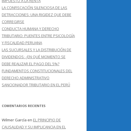
IMPUESTO A LA RENTA
LA CONFISCACIÓN SILENCIOSA DE LAS
DETRACCIONES: UNA RIGIDEZ QUE DEBE
CORREGIRSE
CONDUCTA HUMANA Y DERECHO
TRIBUTARIO: PUENTES ENTRE PSICOLOGÍA
Y FISCALIDAD PERUANA
LAS SUCURSALES Y LA DISTRIBUCIÓN DE
DIVIDENDOS: ¿EN QUÉ MOMENTO SE
DEBE REALIZAR EL PAGO DEL 5%?
FUNDAMENTOS CONSTITUCIONALES DEL
DERECHO ADMINISTRATIVO
SANCIONADOR TRIBUTARIO EN EL PERÚ
COMENTARIOS RECIENTES
Wilmer García
en
EL PRINCIPIO DE
CAUSALIDAD Y SU IMPLICANCIA EN EL