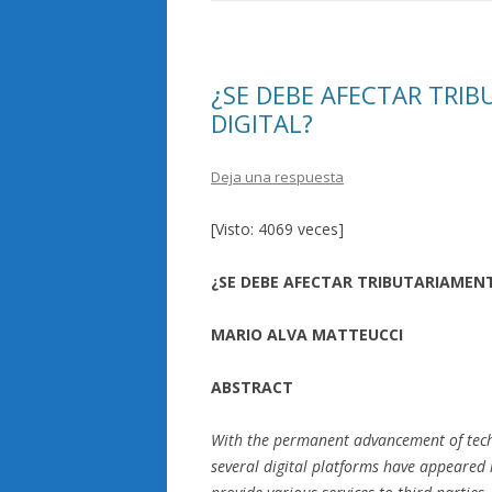
k
r
¿SE DEBE AFECTAR TRI
DIGITAL?
Deja una respuesta
[Visto: 4069 veces]
¿SE DEBE AFECTAR TRIBUTARIAMENT
MARIO ALVA MATTEUCCI
ABSTRACT
With the permanent advancement of techn
several digital platforms have appeared