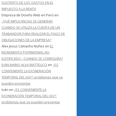
SUSTENTO DE LOS GASTOS EN EL
IMPUESTO A LA RENTA
Empresa de Diseño Web en Perú
en
¿QUÉ IMPLICANCIAS SE GENERAN
CUANDO SE UTILIZA LA CUENTA DE UN
TRABAJADOR PARA REALIZAR EL PAGO DE
OBLIGACIONES DE LA EMPRESA?
Alex Jesus Camacho Nuñez
en
EL
INCREMENTO PATRIMONIAL NO
JUSTIFICADO: ¿CUANDO SE CONFIGURA?
JUAN MARIO ALVA MATTEUCCI
en
¿ES
CONVENIENTE LA EXONERACIÓN
TEMPORAL DEL IGV?: problemas que se
pueden presentar
Iván
en
¿ES CONVENIENTE LA
EXONERACIÓN TEMPORAL DEL IGV?:
problemas que se pueden presentar