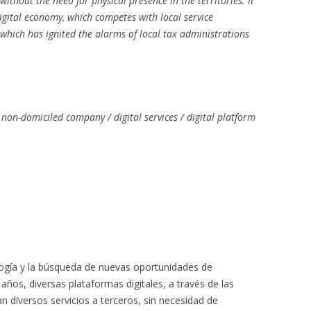
 without the need for physical presence in the territories. It
digital economy, which competes with local service
 which has ignited the alarms of local tax administrations
 non-domiciled company / digital services / digital platform
ogía y la búsqueda de nuevas oportunidades de
años, diversas plataformas digitales, a través de las
 diversos servicios a terceros, sin necesidad de