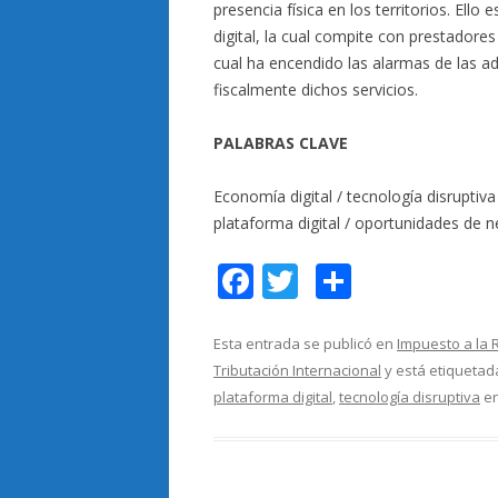
presencia física en los territorios. El
digital, la cual compite con prestadores d
cual ha encendido las alarmas de las ad
fiscalmente dichos servicios.
PALABRAS CLAVE
Economía digital / tecnología disruptiva
plataforma digital / oportunidades de 
F
T
C
ac
w
o
e
itt
m
Esta entrada se publicó en
Impuesto a la 
Tributación Internacional
y está etiqueta
b
er
p
plataforma digital
,
tecnología disruptiva
e
o
ar
o
ti
k
r