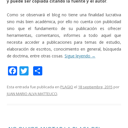
y puede ser copiada citando la fuente y el autor
.
Como se observará el blog no tiene una finalidad lucrativa
sino más bien académica, por ello no cuenta con publicidad
sino que el fundamento de su publicación es ofrecer
herramientas, comentarios, informes a todo aquel que
necesita acceder a publicaciones para temas de estudio,
elaboración de escritos, conocimiento en general, búsqueda
de doctrina, entre otras cosas.
Sigue leyendo
→
F
T
C
ac
w
o
e
itt
m
Esta entrada fue publicada en
PLAGIO
el
18 septiembre, 2015
por
JUAN MARIO ALVA MATTEUCCI
.
b
er
p
o
ar
o
ti
k
r