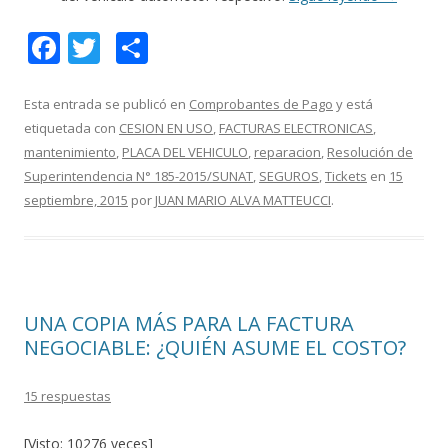
F
T
C
ac
w
o
e
itt
m
Esta entrada se publicó en
Comprobantes de Pago
y está
etiquetada con
CESION EN USO
,
FACTURAS ELECTRONICAS
,
b
er
p
mantenimiento
,
PLACA DEL VEHICULO
,
reparacion
,
Resolución de
o
ar
Superintendencia N° 185-2015/SUNAT
,
SEGUROS
,
Tickets
en
15
o
ti
septiembre, 2015
por
JUAN MARIO ALVA MATTEUCCI
.
k
r
UNA COPIA MÁS PARA LA FACTURA
NEGOCIABLE: ¿QUIÉN ASUME EL COSTO?
15 respuestas
[Visto: 10276 veces]