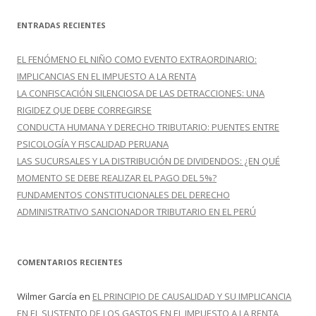
s
c
ENTRADAS RECIENTES
a
r
EL FENÓMENO EL NIÑO COMO EVENTO EXTRAORDINARIO:
:
IMPLICANCIAS EN EL IMPUESTO A LA RENTA
LA CONFISCACIÓN SILENCIOSA DE LAS DETRACCIONES: UNA
RIGIDEZ QUE DEBE CORREGIRSE
CONDUCTA HUMANA Y DERECHO TRIBUTARIO: PUENTES ENTRE
PSICOLOGÍA Y FISCALIDAD PERUANA
LAS SUCURSALES Y LA DISTRIBUCIÓN DE DIVIDENDOS: ¿EN QUÉ
MOMENTO SE DEBE REALIZAR EL PAGO DEL 5%?
FUNDAMENTOS CONSTITUCIONALES DEL DERECHO
ADMINISTRATIVO SANCIONADOR TRIBUTARIO EN EL PERÚ
COMENTARIOS RECIENTES
Wilmer García
en
EL PRINCIPIO DE CAUSALIDAD Y SU IMPLICANCIA
EN EL SUSTENTO DE LOS GASTOS EN EL IMPUESTO A LA RENTA