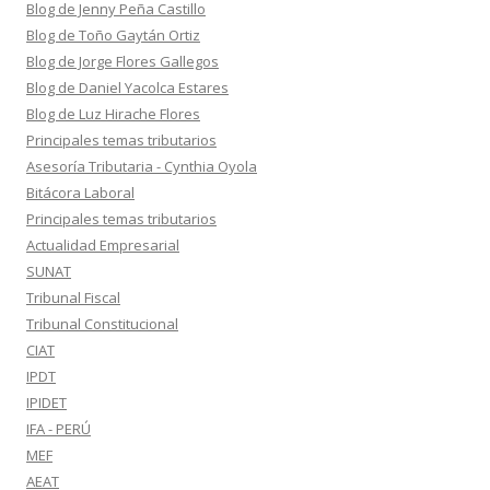
Blog de Jenny Peña Castillo
Blog de Toño Gaytán Ortiz
Blog de Jorge Flores Gallegos
Blog de Daniel Yacolca Estares
Blog de Luz Hirache Flores
Principales temas tributarios
Asesoría Tributaria - Cynthia Oyola
Bitácora Laboral
Principales temas tributarios
Actualidad Empresarial
SUNAT
Tribunal Fiscal
Tribunal Constitucional
CIAT
IPDT
IPIDET
IFA - PERÚ
MEF
AEAT