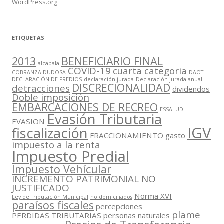
WordPress.org
ETIQUETAS
2013
BENEFICIARIO FINAL
alcabala
COVID-19
cuarta categoria
COBRANZA DUDOSA
DAOT
DECLARACIÓN DE PREDIOS
declaración jurada
Declaración jurada anual
DISCRECIONALIDAD
detracciones
dividendos
Doble imposición
EMBARCACIONES DE RECREO
ESSALUD
Evasión Tributaria
EVASION
IGV
fiscalización
FRACCIONAMIENTO
gasto
impuesto a la renta
Impuesto Predial
Impuesto Vehícular
INCREMENTO PATRIMONIAL NO
JUSTIFICADO
Norma XVI
Ley de Tributación Municipal
no domiciliados
paraísos fiscales
percepciones
plame
PERDIDAS TRIBUTARIAS
personas naturales