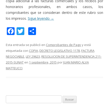
copia adicional a las facturas comerciales y los recibos por
honorarios profesionales, en ambos casos, los
comprobantes que se consideran dentro de este rubro son
los impresos.
Sigue leyendo
→
F
T
C
ac
w
o
e
itt
m
Esta entrada se publicó en
Comprobantes de Pago
y está
etiquetada con
COPIA
,
DECRETO LEGISLATIVO 1178
,
FACTURA
b
er
p
NEGOCIABLE
,
LEY 29623
,
RESOLUCION DE SUPERINTENDENCIA 211-
o
ar
2015-SUNAT
en
1 septiembre, 2015
por
JUAN MARIO ALVA
o
ti
MATTEUCCI
.
k
r
B
u