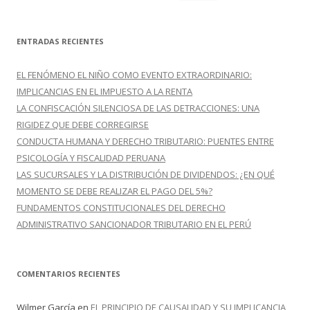
u
s
c
ENTRADAS RECIENTES
a
r
EL FENÓMENO EL NIÑO COMO EVENTO EXTRAORDINARIO:
:
IMPLICANCIAS EN EL IMPUESTO A LA RENTA
LA CONFISCACIÓN SILENCIOSA DE LAS DETRACCIONES: UNA
RIGIDEZ QUE DEBE CORREGIRSE
CONDUCTA HUMANA Y DERECHO TRIBUTARIO: PUENTES ENTRE
PSICOLOGÍA Y FISCALIDAD PERUANA
LAS SUCURSALES Y LA DISTRIBUCIÓN DE DIVIDENDOS: ¿EN QUÉ
MOMENTO SE DEBE REALIZAR EL PAGO DEL 5%?
FUNDAMENTOS CONSTITUCIONALES DEL DERECHO
ADMINISTRATIVO SANCIONADOR TRIBUTARIO EN EL PERÚ
COMENTARIOS RECIENTES
Wilmer García
en
EL PRINCIPIO DE CAUSALIDAD Y SU IMPLICANCIA