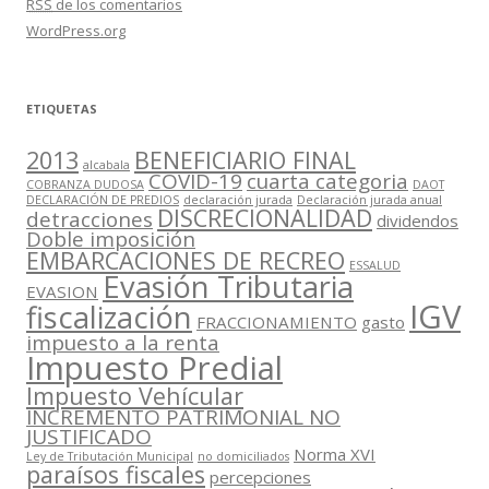
RSS
de los comentarios
WordPress.org
ETIQUETAS
2013
BENEFICIARIO FINAL
alcabala
COVID-19
cuarta categoria
COBRANZA DUDOSA
DAOT
DECLARACIÓN DE PREDIOS
declaración jurada
Declaración jurada anual
DISCRECIONALIDAD
detracciones
dividendos
Doble imposición
EMBARCACIONES DE RECREO
ESSALUD
Evasión Tributaria
EVASION
IGV
fiscalización
FRACCIONAMIENTO
gasto
impuesto a la renta
Impuesto Predial
Impuesto Vehícular
INCREMENTO PATRIMONIAL NO
JUSTIFICADO
Norma XVI
Ley de Tributación Municipal
no domiciliados
paraísos fiscales
percepciones