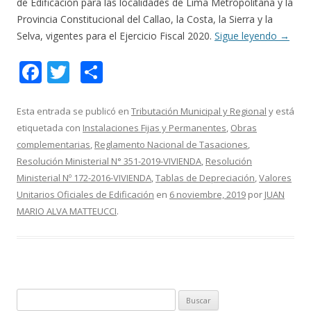
de Edificación para las localidades de Lima Metropolitana y la
Provincia Constitucional del Callao, la Costa, la Sierra y la
Selva, vigentes para el Ejercicio Fiscal 2020.
Sigue leyendo
→
F
T
C
ac
w
o
e
itt
m
Esta entrada se publicó en
Tributación Municipal y Regional
y está
etiquetada con
Instalaciones Fijas y Permanentes
,
Obras
b
er
p
complementarias
,
Reglamento Nacional de Tasaciones
,
o
ar
Resolución Ministerial N° 351-2019-VIVIENDA
,
Resolución
o
ti
Ministerial Nº 172-2016-VIVIENDA
,
Tablas de Depreciación
,
Valores
Unitarios Oficiales de Edificación
en
6 noviembre, 2019
por
JUAN
k
r
MARIO ALVA MATTEUCCI
.
B