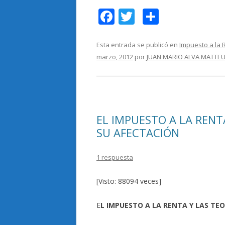
F
T
C
ac
w
o
e
itt
m
Esta entrada se publicó en
Impuesto a la 
marzo, 2012
por
JUAN MARIO ALVA MATTEU
b
er
p
o
ar
o
ti
k
r
EL IMPUESTO A LA RENT
SU AFECTACIÓN
1 respuesta
[Visto: 88094 veces]
E
L IMPUESTO A LA RENTA Y LAS TE