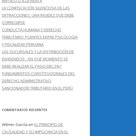
IMPUESTO A LA RENTA
LA CONFISCACIÓN SILENCIOSA DE LAS
DETRACCIONES: UNA RIGIDEZ QUE DEBE
CORREGIRSE
CONDUCTA HUMANA Y DERECHO
TRIBUTARIO: PUENTES ENTRE PSICOLOGÍA
Y FISCALIDAD PERUANA
LAS SUCURSALES Y LA DISTRIBUCIÓN DE
DIVIDENDOS: ¿EN QUÉ MOMENTO SE
DEBE REALIZAR EL PAGO DEL 5%?
FUNDAMENTOS CONSTITUCIONALES DEL
DERECHO ADMINISTRATIVO
SANCIONADOR TRIBUTARIO EN EL PERÚ
COMENTARIOS RECIENTES
Wilmer García
en
EL PRINCIPIO DE
CAUSALIDAD Y SU IMPLICANCIA EN EL