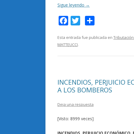
Sigue leyendo
→
F
T
C
ac
w
o
e
itt
m
Esta entrada fue publicada en
Tributación
MATTEUCCI
.
b
er
p
o
ar
o
ti
k
r
INCENDIOS, PERJUICIO 
A LOS BOMBEROS
Deja una respuesta
[Visto: 8999 veces]
INCENDIOS, PERJUICIO ECONÓMICO