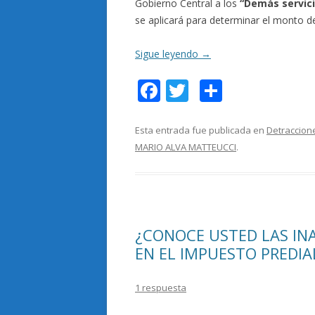
Gobierno Central a los
“Demás servici
se aplicará para determinar el monto de
Sigue leyendo
→
F
T
C
ac
w
o
e
itt
m
Esta entrada fue publicada en
Detraccion
MARIO ALVA MATTEUCCI
.
b
er
p
o
ar
o
ti
k
r
¿CONOCE USTED LAS INA
EN EL IMPUESTO PREDIA
1 respuesta