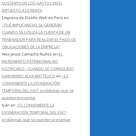
SUSTENTO DE LOS GASTOS EN EL
IMPUESTO A LA RENTA
Empresa de Diseño Web en Perú
en
¿QUÉ IMPLICANCIAS SE GENERAN
CUANDO SE UTILIZA LA CUENTA DE UN
TRABAJADOR PARA REALIZAR EL PAGO DE
OBLIGACIONES DE LA EMPRESA?
Alex Jesus Camacho Nuñez
en
EL
INCREMENTO PATRIMONIAL NO
JUSTIFICADO: ¿CUANDO SE CONFIGURA?
JUAN MARIO ALVA MATTEUCCI
en
¿ES
CONVENIENTE LA EXONERACIÓN
TEMPORAL DEL IGV?: problemas que se
pueden presentar
Iván
en
¿ES CONVENIENTE LA
EXONERACIÓN TEMPORAL DEL IGV?:
problemas que se pueden presentar