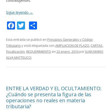
contribuyentes.
Sigue leyendo
→
F
T
C
ac
w
o
e
itt
m
Esta entrada se publicó en
Principios Generales y Código
Tributario
y está etiquetada con
AMPLIACION DE PLAZO
,
CARTAS
,
b
er
p
fiscalización
,
REQUERIMIENTO
en
22 enero, 2014
por
JUAN MARIO
o
ar
ALVA MATTEUCCI
.
o
ti
k
r
ENTRE LA VERDAD Y EL OCULTAMIENTO:
¿Cuándo se presenta la figura de las
operaciones no reales en materia
tributaria?