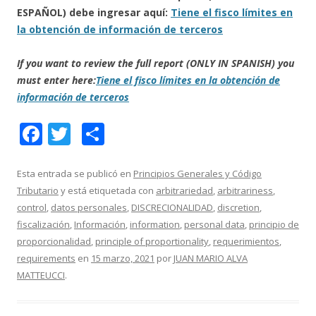
ESPAÑOL) debe ingresar aquí:
Tiene el fisco límites en
la obtención de información de terceros
If you want to review the full report (ONLY IN SPANISH) you
must enter here:
Tiene el fisco límites en la obtención de
información de terceros
F
T
C
ac
w
o
e
itt
m
Esta entrada se publicó en
Principios Generales y Código
Tributario
y está etiquetada con
arbitrariedad
,
arbitrariness
,
b
er
p
control
,
datos personales
,
DISCRECIONALIDAD
,
discretion
,
o
ar
fiscalización
,
Información
,
information
,
personal data
,
principio de
o
ti
proporcionalidad
,
principle of proportionality
,
requerimientos
,
requirements
en
15 marzo, 2021
por
JUAN MARIO ALVA
k
r
MATTEUCCI
.