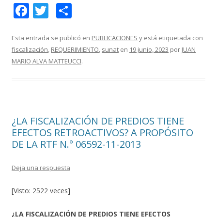
F
T
C
ac
w
o
e
itt
m
Esta entrada se publicó en
PUBLICACIONES
y está etiquetada con
fiscalización
,
REQUERIMIENTO
,
sunat
en
19 junio, 2023
por
JUAN
b
er
p
MARIO ALVA MATTEUCCI
.
o
ar
o
ti
k
r
¿LA FISCALIZACIÓN DE PREDIOS TIENE
EFECTOS RETROACTIVOS? A PROPÓSITO
DE LA RTF N.° 06592-11-2013
Deja una respuesta
[Visto: 2522 veces]
¿LA FISCALIZACIÓN DE PREDIOS TIENE EFECTOS