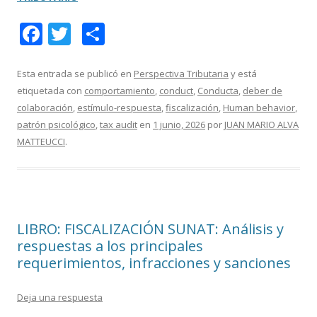
F
T
C
ac
w
o
e
itt
m
Esta entrada se publicó en
Perspectiva Tributaria
y está
etiquetada con
comportamiento
,
conduct
,
Conducta
,
deber de
b
er
p
colaboración
,
estímulo-respuesta
,
fiscalización
,
Human behavior
,
o
ar
patrón psicológico
,
tax audit
en
1 junio, 2026
por
JUAN MARIO ALVA
o
ti
MATTEUCCI
.
k
r
LIBRO: FISCALIZACIÓN SUNAT: Análisis y
respuestas a los principales
requerimientos, infracciones y sanciones
Deja una respuesta