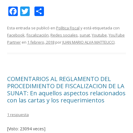
F
T
C
ac
w
o
e
itt
m
Esta entrada se publicó en
Política Fiscal
y está etiquetada con
Facebook
,
fiscalización
,
Redes sociales
,
sunat
,
Youtube
,
YouTube
b
er
p
Partner
en
1 febrero, 2018
por
JUAN MARIO ALVA MATTEUCCI
.
o
ar
o
ti
k
r
COMENTARIOS AL REGLAMENTO DEL
PROCEDIMIENTO DE FISCALIZACION DE LA
SUNAT: En aquellos aspectos relacionados
con las cartas y los requerimientos
1 respuesta
[Visto: 23094 veces]