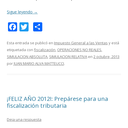
Sigue leyendo
→
F
T
C
ac
w
o
e
itt
m
Esta entrada se publicó en
Impuesto General a las Ventas
y está
etiquetada con
fiscalización
,
OPERACIONES NO REALES
,
b
er
p
SIMULACION ABSOLUTA
,
SIMULACION RELATIVA
en
2 octubre, 2013
o
ar
por
JUAN MARIO ALVA MATTEUCCI
.
o
ti
k
r
¡FELIZ AÑO 2012!: Prepárese para una
fiscalización tributaria
Deja una respuesta