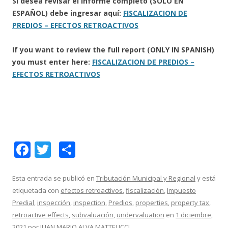
Si desea revisar el informe completo (SOLO EN
ESPAÑOL) debe ingresar aquí:
FISCALIZACION DE
PREDIOS – EFECTOS RETROACTIVOS
If you want to review the full report (ONLY IN SPANISH)
you must enter here:
FISCALIZACION DE PREDIOS –
EFECTOS RETROACTIVOS
F
T
C
ac
w
o
e
itt
m
Esta entrada se publicó en
Tributación Municipal y Regional
y está
etiquetada con
efectos retroactivos
,
fiscalización
,
Impuesto
b
er
p
Predial
,
inspección
,
inspection
,
Predios
,
properties
,
property tax
,
o
ar
retroactive effects
,
subvaluación
,
undervaluation
en
1 diciembre,
2021
por
JUAN MARIO ALVA MATTEUCCI
.