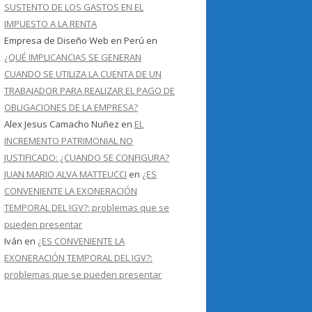
SUSTENTO DE LOS GASTOS EN EL
IMPUESTO A LA RENTA
Empresa de Diseño Web en Perú
en
¿QUÉ IMPLICANCIAS SE GENERAN
CUANDO SE UTILIZA LA CUENTA DE UN
TRABAJADOR PARA REALIZAR EL PAGO DE
OBLIGACIONES DE LA EMPRESA?
Alex Jesus Camacho Nuñez
en
EL
INCREMENTO PATRIMONIAL NO
JUSTIFICADO: ¿CUANDO SE CONFIGURA?
JUAN MARIO ALVA MATTEUCCI
en
¿ES
CONVENIENTE LA EXONERACIÓN
TEMPORAL DEL IGV?: problemas que se
pueden presentar
Iván
en
¿ES CONVENIENTE LA
EXONERACIÓN TEMPORAL DEL IGV?:
problemas que se pueden presentar