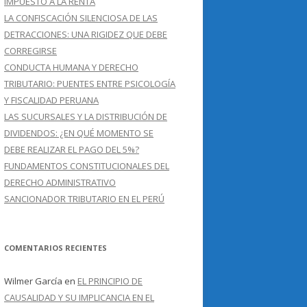
IMPUESTO A LA RENTA
LA CONFISCACIÓN SILENCIOSA DE LAS
DETRACCIONES: UNA RIGIDEZ QUE DEBE
CORREGIRSE
CONDUCTA HUMANA Y DERECHO
TRIBUTARIO: PUENTES ENTRE PSICOLOGÍA
Y FISCALIDAD PERUANA
LAS SUCURSALES Y LA DISTRIBUCIÓN DE
DIVIDENDOS: ¿EN QUÉ MOMENTO SE
DEBE REALIZAR EL PAGO DEL 5%?
FUNDAMENTOS CONSTITUCIONALES DEL
DERECHO ADMINISTRATIVO
SANCIONADOR TRIBUTARIO EN EL PERÚ
COMENTARIOS RECIENTES
Wilmer García
en
EL PRINCIPIO DE
CAUSALIDAD Y SU IMPLICANCIA EN EL