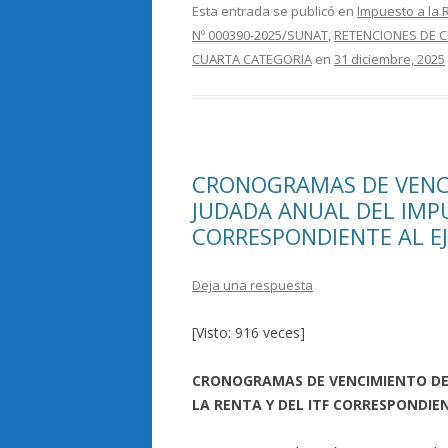
e
itt
m
Esta entrada se publicó en
Impuesto a la 
Nº 000390-2025/SUNAT
,
RETENCIONES DE 
b
er
p
CUARTA CATEGORIA
en
31 diciembre, 2025
o
ar
o
ti
k
r
CRONOGRAMAS DE VENC
JUDADA ANUAL DEL IMPU
CORRESPONDIENTE AL EJ
Deja una respuesta
[Visto: 916 veces]
CRONOGRAMAS DE VENCIMIENTO DE
LA RENTA Y DEL ITF CORRESPONDIEN