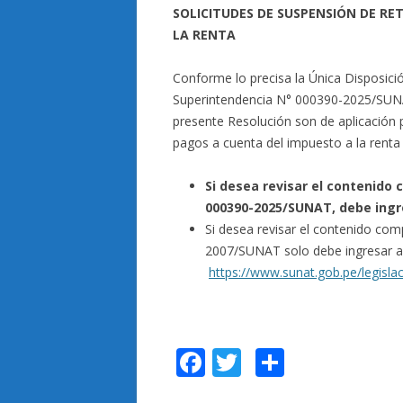
SOLICITUDES DE SUSPENSIÓN DE RE
LA RENTA
Conforme lo precisa la Única Disposici
Superintendencia N° 000390-2025/SUNAT,
presente Resolución son de aplicación p
pagos a cuenta del impuesto a la rent
Si desea revisar el contenido
000390-2025/SUNAT, debe ingr
Si desea revisar el contenido com
2007/SUNAT solo debe ingresar a l
https://www.sunat.gob.pe/legisla
F
T
C
ac
w
o