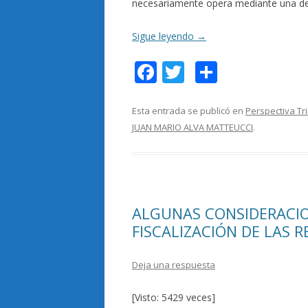
necesariamente opera mediante una dele
Sigue leyendo
→
F
T
C
ac
w
o
e
itt
m
Esta entrada se publicó en
Perspectiva Tr
JUAN MARIO ALVA MATTEUCCI
.
b
er
p
o
ar
o
ti
k
r
ALGUNAS CONSIDERACIO
FISCALIZACIÓN DE LAS 
Deja una respuesta
[Visto: 5429 veces]