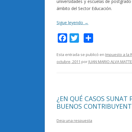
universidades y escuelas de postgrado 
ámbito del Sector Educación.
Sigue leyendo
→
F
T
C
ac
w
o
e
itt
m
Esta entrada se publicó en
Impuesto a la 
octubre, 2011
por
JUAN MARIO ALVA MATTE
b
er
p
o
ar
o
ti
k
r
¿EN QUÉ CASOS SUNAT P
BUENOS CONTRIBUYENT
Deja una respuesta