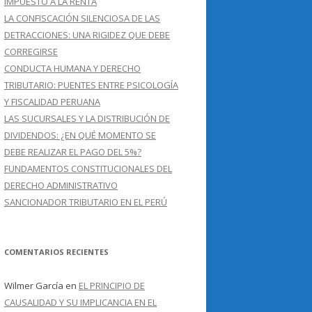
IMPUESTO A LA RENTA
LA CONFISCACIÓN SILENCIOSA DE LAS
DETRACCIONES: UNA RIGIDEZ QUE DEBE
CORREGIRSE
CONDUCTA HUMANA Y DERECHO
TRIBUTARIO: PUENTES ENTRE PSICOLOGÍA
Y FISCALIDAD PERUANA
LAS SUCURSALES Y LA DISTRIBUCIÓN DE
DIVIDENDOS: ¿EN QUÉ MOMENTO SE
DEBE REALIZAR EL PAGO DEL 5%?
FUNDAMENTOS CONSTITUCIONALES DEL
DERECHO ADMINISTRATIVO
SANCIONADOR TRIBUTARIO EN EL PERÚ
COMENTARIOS RECIENTES
Wilmer García
en
EL PRINCIPIO DE
CAUSALIDAD Y SU IMPLICANCIA EN EL