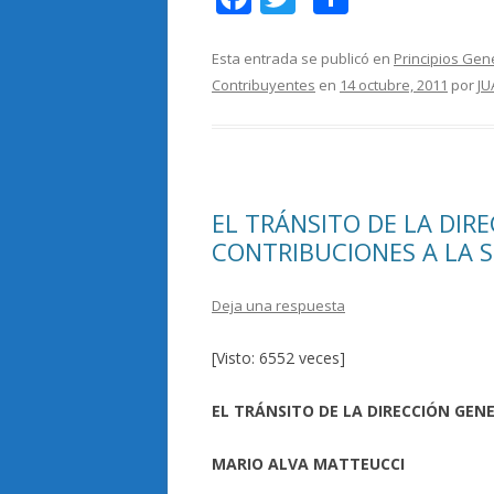
ac
w
o
e
itt
m
Esta entrada se publicó en
Principios Gen
Contribuyentes
en
14 octubre, 2011
por
JU
b
er
p
o
ar
o
ti
k
r
EL TRÁNSITO DE LA DIR
CONTRIBUCIONES A LA 
Deja una respuesta
[Visto: 6552 veces]
EL TRÁNSITO DE LA DIRECCIÓN GEN
MARIO ALVA MATTEUCCI