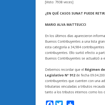
[Visto: 7938 veces]
¿EN QUÉ CASOS SUNAT PUEDE RETIR
MARIO ALVA MATTEUCCI
En los últimos días aparecieron informac
Buenos Contribuyentes a una lista gran
esta categoría a 34,984 contribuyente
contribuyentes. Ello surtió efecto a par
Buenos Contribuyentes se actualizó a e
Debemos recordar que el
Régimen de 
Legislativo Nº 912
de fecha 09.04.200
contribuyentes que cuenten con una ad
tributarias vinculadas a tributos recau
tanto a los tributos internos como los
F
T
C