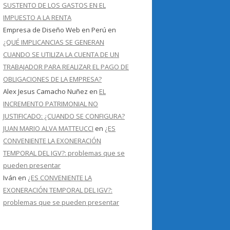
SUSTENTO DE LOS GASTOS EN EL
IMPUESTO A LA RENTA
Empresa de Diseño Web en Perú
en
¿QUÉ IMPLICANCIAS SE GENERAN
CUANDO SE UTILIZA LA CUENTA DE UN
TRABAJADOR PARA REALIZAR EL PAGO DE
OBLIGACIONES DE LA EMPRESA?
Alex Jesus Camacho Nuñez
en
EL
INCREMENTO PATRIMONIAL NO
JUSTIFICADO: ¿CUANDO SE CONFIGURA?
JUAN MARIO ALVA MATTEUCCI
en
¿ES
CONVENIENTE LA EXONERACIÓN
TEMPORAL DEL IGV?: problemas que se
pueden presentar
Iván
en
¿ES CONVENIENTE LA
EXONERACIÓN TEMPORAL DEL IGV?:
problemas que se pueden presentar