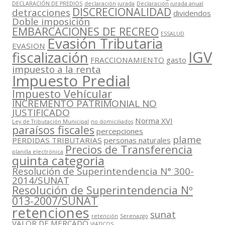
DECLARACIÓN DE PREDIOS
declaración jurada
Declaración jurada anual
DISCRECIONALIDAD
detracciones
dividendos
Doble imposición
EMBARCACIONES DE RECREO
ESSALUD
Evasión Tributaria
EVASION
IGV
fiscalización
FRACCIONAMIENTO
gasto
impuesto a la renta
Impuesto Predial
Impuesto Vehícular
INCREMENTO PATRIMONIAL NO
JUSTIFICADO
Norma XVI
Ley de Tributación Municipal
no domiciliados
paraísos fiscales
percepciones
plame
PERDIDAS TRIBUTARIAS
personas naturales
Precios de Transferencia
planilla electrónica
quinta categoria
Resolución de Superintendencia N° 300-
2014/SUNAT
Resolución de Superintendencia Nº
013-2007/SUNAT
retenciones
sunat
retención
Serenazgo
VALOR DE MERCADO
VIATICOS