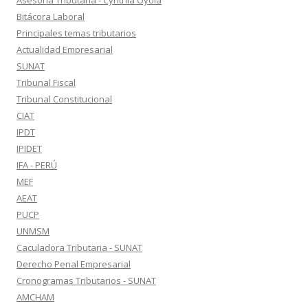
Asesoría Tributaria - Cynthia Oyola
Bitácora Laboral
Principales temas tributarios
Actualidad Empresarial
SUNAT
Tribunal Fiscal
Tribunal Constitucional
CIAT
IPDT
IPIDET
IFA - PERÚ
MEF
AEAT
PUCP
UNMSM
Caculadora Tributaria - SUNAT
Derecho Penal Empresarial
Cronogramas Tributarios - SUNAT
AMCHAM