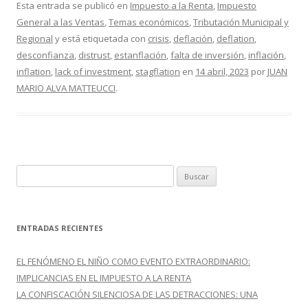
e
itt
m
Esta entrada se publicó en
Impuesto a la Renta
,
Impuesto
General a las Ventas
,
Temas económicos
,
Tributación Municipal y
b
er
p
Regional
y está etiquetada con
crisis
,
deflación
,
deflation
,
o
ar
desconfianza
,
distrust
,
estanflación
,
falta de inversión
,
inflación
,
o
ti
inflation
,
lack of investment
,
stagflation
en
14 abril, 2023
por
JUAN
MARIO ALVA MATTEUCCI
.
k
r
B
u
s
c
ENTRADAS RECIENTES
a
r
EL FENÓMENO EL NIÑO COMO EVENTO EXTRAORDINARIO:
:
IMPLICANCIAS EN EL IMPUESTO A LA RENTA
LA CONFISCACIÓN SILENCIOSA DE LAS DETRACCIONES: UNA