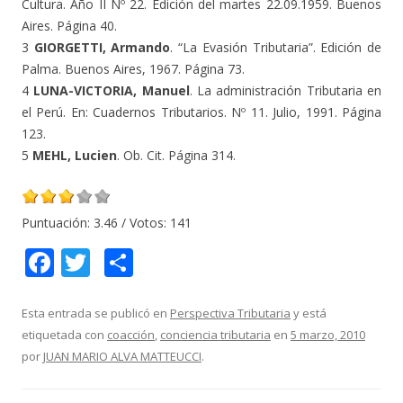
Cultura. Año II Nº 22. Edición del martes 22.09.1959. Buenos
Aires. Página 40.
3
GIORGETTI, Armando
. “La Evasión Tributaria”. Edición de
Palma. Buenos Aires, 1967. Página 73.
4
LUNA-VICTORIA, Manuel
. La administración Tributaria en
el Perú. En: Cuadernos Tributarios. Nº 11. Julio, 1991. Página
123.
5
MEHL, Lucien
. Ob. Cit. Página 314.
Puntuación:
3.46
/ Votos:
141
F
T
C
ac
w
o
e
itt
m
Esta entrada se publicó en
Perspectiva Tributaria
y está
etiquetada con
coacción
,
conciencia tributaria
en
5 marzo, 2010
b
er
p
por
JUAN MARIO ALVA MATTEUCCI
.
o
ar