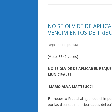
o
ar
o
ti
k
r
NO SE OLVIDE DE APLICA
VENCIMIENTOS DE TRIB
Deja una respuesta
[Visto: 3849 veces]
NO SE OLVIDE DE APLICAR EL REAJU
MUNICIPALES
MARIO ALVA MATTEUCCI
El Impuesto Predial al igual que el Imp
por las distintas municipalidades del paí