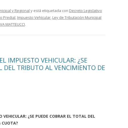
nicipal y Regional
y está etiquetada con
Decreto Legislativo
o Predial
,
Impuesto Vehícular
,
Ley de Tributación Municipal
LVA MATTEUCCI
.
 EL IMPUESTO VEHICULAR: ¿SE
L DEL TRIBUTO AL VENCIMIENTO DE
O VEHICULAR: ¿SE PUEDE COBRAR EL TOTAL DEL
a CUOTA?