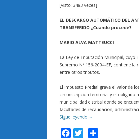
[Visto: 3483 veces]
EL DESCARGO AUTOMÁTICO DEL ANT
TRANSFERIDO ¿Cuándo procede?
MARIO ALVA MATTEUCCI
La Ley de Tributación Municipal, cuyo
Supremo N° 156-2004-EF, contiene la re
entre otros tributos.
El Impuesto Predial grava el valor de l
circunscripción territorial y el obligado
municipalidad distrital donde se encuen
facultades de recaudación, administrac
Sigue leyendo
→
F
T
C