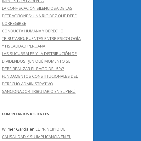
IMPUESTO A LA RENTA
LA CONFISCACIÓN SILENCIOSA DE LAS
DETRACCIONES: UNA RIGIDEZ QUE DEBE
CORREGIRSE
CONDUCTA HUMANA Y DERECHO
TRIBUTARIO: PUENTES ENTRE PSICOLOGÍA
Y FISCALIDAD PERUANA
LAS SUCURSALES Y LA DISTRIBUCIÓN DE
DIVIDENDOS: ¿EN QUÉ MOMENTO SE
DEBE REALIZAR EL PAGO DEL 5%?
FUNDAMENTOS CONSTITUCIONALES DEL
DERECHO ADMINISTRATIVO
SANCIONADOR TRIBUTARIO EN EL PERÚ
COMENTARIOS RECIENTES
Wilmer García
en
EL PRINCIPIO DE
CAUSALIDAD Y SU IMPLICANCIA EN EL