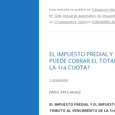
ac
w
o
e
itt
m
Esta entrada se publicó en
Tributación Mu
N° 1246
,
Descargo automático
,
im
,
Impuest
b
er
p
en
13 septiembre, 2020
por
JUAN MARIO A
o
ar
o
ti
k
r
EL IMPUESTO PREDIAL Y
PUEDE COBRAR EL TOTA
LA 1ra CUOTA?
1 respuesta
[Visto: 2412 veces]
EL IMPUESTO PREDIAL Y EL IMPUEST
TRIBUTO AL VENCIMIENTO DE LA 1r