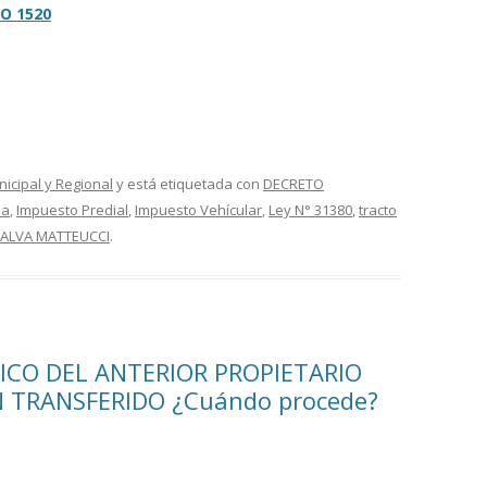
O 1520
nicipal y Regional
y está etiquetada con
DECRETO
la
,
Impuesto Predial
,
Impuesto Vehícular
,
Ley N° 31380
,
tracto
 ALVA MATTEUCCI
.
CO DEL ANTERIOR PROPIETARIO
 TRANSFERIDO ¿Cuándo procede?