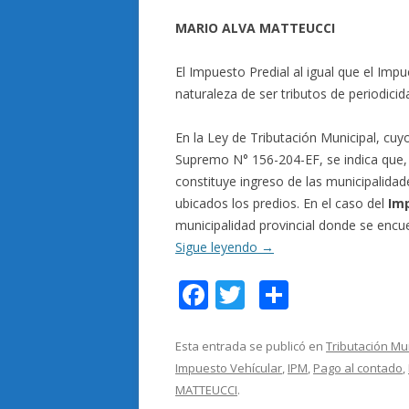
MARIO ALVA MATTEUCCI
El Impuesto Predial al igual que el Impu
naturaleza de ser tributos de periodicid
En la Ley de Tributación Municipal, c
Supremo N° 156-204-EF, se indica que,
constituye ingreso de las municipalidad
ubicados los predios. En el caso del
Im
municipalidad provincial donde se encuen
Sigue leyendo
→
F
T
C
ac
w
o
e
itt
m
Esta entrada se publicó en
Tributación Mu
Impuesto Vehícular
,
IPM
,
Pago al contado
,
b
er
p
MATTEUCCI
.