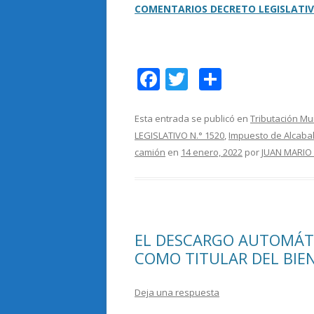
COMENTARIOS DECRETO LEGISLATIV
F
T
C
ac
w
o
e
itt
m
Esta entrada se publicó en
Tributación Mu
LEGISLATIVO N.° 1520
,
Impuesto de Alcaba
b
er
p
camión
en
14 enero, 2022
por
JUAN MARIO
o
ar
o
ti
k
r
EL DESCARGO AUTOMÁTI
COMO TITULAR DEL BIEN
Deja una respuesta