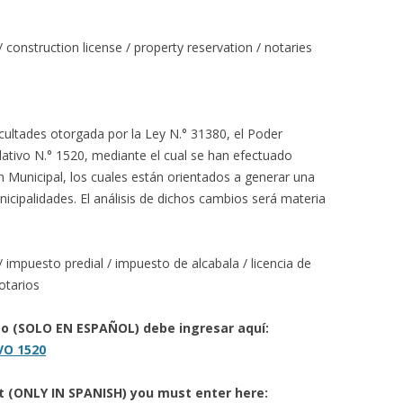
 / construction license / property reservation / notaries
cultades otorgada por la Ley N.° 31380, el Poder
lativo N.° 1520, mediante el cual se han efectuado
n Municipal, los cuales están orientados a generar una
icipalidades. El análisis de dichos cambios será materia
/ impuesto predial / impuesto de alcabala / licencia de
otarios
to (SOLO EN ESPAÑOL) debe ingresar aquí:
VO 1520
rt (ONLY IN SPANISH) you must enter here: