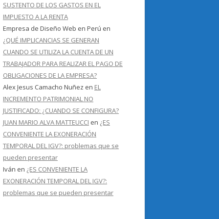
SUSTENTO DE LOS GASTOS EN EL
IMPUESTO A LA RENTA
Empresa de Diseño Web en Perú
en
¿QUÉ IMPLICANCIAS SE GENERAN
CUANDO SE UTILIZA LA CUENTA DE UN
TRABAJADOR PARA REALIZAR EL PAGO DE
OBLIGACIONES DE LA EMPRESA?
Alex Jesus Camacho Nuñez
en
EL
INCREMENTO PATRIMONIAL NO
JUSTIFICADO: ¿CUANDO SE CONFIGURA?
JUAN MARIO ALVA MATTEUCCI
en
¿ES
CONVENIENTE LA EXONERACIÓN
TEMPORAL DEL IGV?: problemas que se
pueden presentar
Iván
en
¿ES CONVENIENTE LA
EXONERACIÓN TEMPORAL DEL IGV?:
problemas que se pueden presentar