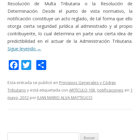
Resolución de Multa Tributaria o la Resolución de
Determinación. Desde el punto de vista normativo, la
notificación constituye un acto reglado, de tal forma que ello
otorga cierta seguridad jurídica al administrado y al propio
contribuyente, lo cual determina en parte una cierta idea de
predictibilidad en el actuar de la Administración Tributaria.
Sigue leyendo
→
F
T
C
ac
w
o
e
itt
m
Esta entrada se publicó en
Principios Generales y Código
Tributario
y está etiquetada con
ARTÍCULO 106
,
notificaciones
en
1
b
er
p
mayo, 2012
por
JUAN MARIO ALVA MATTEUCCI
.
o
ar
o
ti
k
r
B