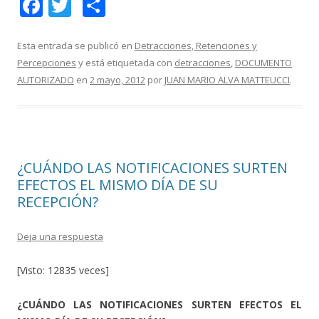
F
T
C
ac
w
o
e
itt
m
Esta entrada se publicó en
Detracciones, Retenciones y
Percepciones
y está etiquetada con
detracciones
,
DOCUMENTO
b
er
p
AUTORIZADO
en
2 mayo, 2012
por
JUAN MARIO ALVA MATTEUCCI
.
o
ar
o
ti
k
r
¿CUÁNDO LAS NOTIFICACIONES SURTEN
EFECTOS EL MISMO DÍA DE SU
RECEPCIÓN?
Deja una respuesta
[Visto: 12835 veces]
¿CUÁNDO LAS NOTIFICACIONES SURTEN EFECTOS EL