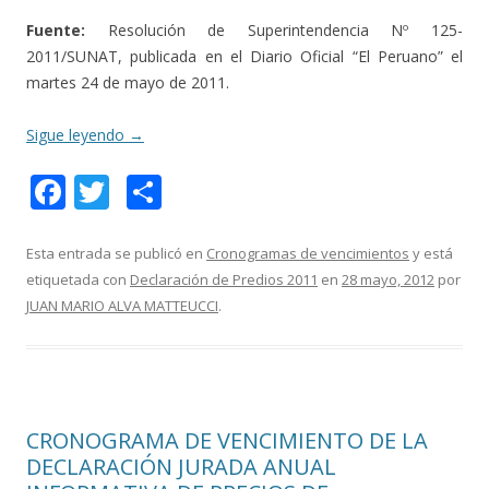
Fuente:
Resolución de Superintendencia Nº 125-
2011/SUNAT, publicada en el Diario Oficial “El Peruano” el
martes 24 de mayo de 2011.
Sigue leyendo
→
F
T
C
ac
w
o
e
itt
m
Esta entrada se publicó en
Cronogramas de vencimientos
y está
etiquetada con
Declaración de Predios 2011
en
28 mayo, 2012
por
b
er
p
JUAN MARIO ALVA MATTEUCCI
.
o
ar
o
ti
k
r
CRONOGRAMA DE VENCIMIENTO DE LA
DECLARACIÓN JURADA ANUAL