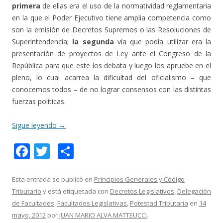
primera
de ellas era el uso de la normatividad reglamentaria
en la que el Poder Ejecutivo tiene amplia competencia como
son la emisión de Decretos Supremos o las Resoluciones de
Superintendencia;
la segunda
vía que podía utilizar era la
presentación de proyectos de Ley ante el Congreso de la
República para que este los debata y luego los apruebe en el
pleno, lo cual acarrea la dificultad del oficialismo – que
conocemos todos – de no lograr consensos con las distintas
fuerzas políticas.
Sigue leyendo
→
F
T
C
ac
w
o
e
itt
m
Esta entrada se publicó en
Principios Generales y Código
Tributario
y está etiquetada con
Decretos Legislativos
,
Delegación
b
er
p
de Facultades
,
Facultades Legislativas
,
Potestad Tributaria
en
14
o
ar
mayo, 2012
por
JUAN MARIO ALVA MATTEUCCI
.