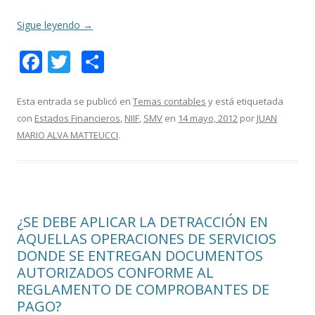
Sigue leyendo
→
F
T
C
ac
w
o
e
itt
m
Esta entrada se publicó en
Temas contables
y está etiquetada
con
Estados Financieros
,
NIIF
,
SMV
en
14 mayo, 2012
por
JUAN
b
er
p
MARIO ALVA MATTEUCCI
.
o
ar
o
ti
k
r
¿SE DEBE APLICAR LA DETRACCIÓN EN
AQUELLAS OPERACIONES DE SERVICIOS
DONDE SE ENTREGAN DOCUMENTOS
AUTORIZADOS CONFORME AL
REGLAMENTO DE COMPROBANTES DE
PAGO?