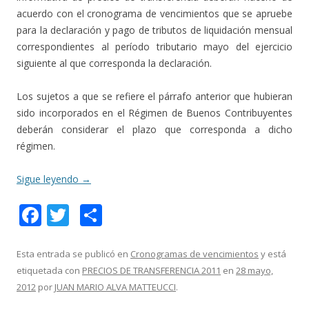
acuerdo con el cronograma de vencimientos que se apruebe
para la declaración y pago de tributos de liquidación mensual
correspondientes al período tributario mayo del ejercicio
siguiente al que corresponda la declaración.
Los sujetos a que se refiere el párrafo anterior que hubieran
sido incorporados en el Régimen de Buenos Contribuyentes
deberán considerar el plazo que corresponda a dicho
régimen.
Sigue leyendo
→
F
T
C
ac
w
o
e
itt
m
Esta entrada se publicó en
Cronogramas de vencimientos
y está
etiquetada con
PRECIOS DE TRANSFERENCIA 2011
en
28 mayo,
b
er
p
2012
por
JUAN MARIO ALVA MATTEUCCI
.
o
ar