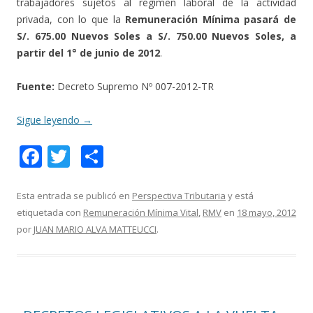
trabajadores sujetos al régimen laboral de la actividad
privada, con lo que la
Remuneración Mínima pasará de
S/. 675.00 Nuevos Soles a S/. 750.00 Nuevos Soles, a
partir del 1° de junio de 2012
.
Fuente:
Decreto Supremo Nº 007-2012-TR
Sigue leyendo
→
F
T
C
ac
w
o
e
itt
m
Esta entrada se publicó en
Perspectiva Tributaria
y está
etiquetada con
Remuneración Mínima Vital
,
RMV
en
18 mayo, 2012
b
er
p
por
JUAN MARIO ALVA MATTEUCCI
.
o
ar
o
ti
k
r