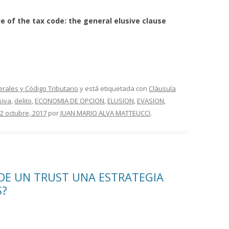
le of the tax code: the general
elusive clause
erales y Código Tributario
y está etiquetada con
Cláusula
siva
,
delito
,
ECONOMIA DE OPCION
,
ELUSION
,
EVASION
,
2 octubre, 2017
por
JUAN MARIO ALVA MATTEUCCI
.
DE UN TRUST UNA ESTRATEGIA
S?