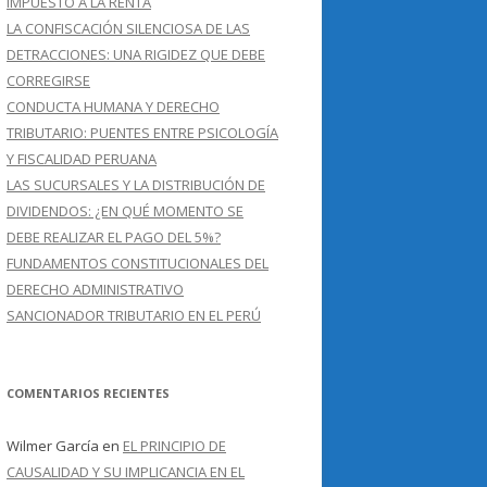
IMPUESTO A LA RENTA
LA CONFISCACIÓN SILENCIOSA DE LAS
DETRACCIONES: UNA RIGIDEZ QUE DEBE
CORREGIRSE
CONDUCTA HUMANA Y DERECHO
TRIBUTARIO: PUENTES ENTRE PSICOLOGÍA
Y FISCALIDAD PERUANA
LAS SUCURSALES Y LA DISTRIBUCIÓN DE
DIVIDENDOS: ¿EN QUÉ MOMENTO SE
DEBE REALIZAR EL PAGO DEL 5%?
FUNDAMENTOS CONSTITUCIONALES DEL
DERECHO ADMINISTRATIVO
SANCIONADOR TRIBUTARIO EN EL PERÚ
COMENTARIOS RECIENTES
Wilmer García
en
EL PRINCIPIO DE
CAUSALIDAD Y SU IMPLICANCIA EN EL