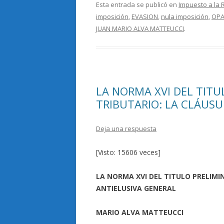
e
itt
m
Esta entrada se publicó en
Impuesto a la 
imposición
,
EVASION
,
nula imposición
,
OPA
b
er
p
JUAN MARIO ALVA MATTEUCCI
.
o
ar
o
ti
k
r
LA NORMA XVI DEL TITU
TRIBUTARIO: LA CLÁUSU
Deja una respuesta
[Visto: 15606 veces]
LA NORMA XVI DEL TITULO PRELIMI
ANTIELUSIVA GENERAL
MARIO ALVA MATTEUCCI