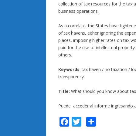
collection of tax resources for the tax
business operations.
As a correlate, the States have tightene
of tax havens, either ignoring the expe
places, imposing higher rates on tax with
paid for the use of intellectual property
others.
Keywords
: tax haven / no taxation / l
transparency
Title:
What should you know about tax
Puede acceder al informe ingresando 
F
T
C
ac
w
o