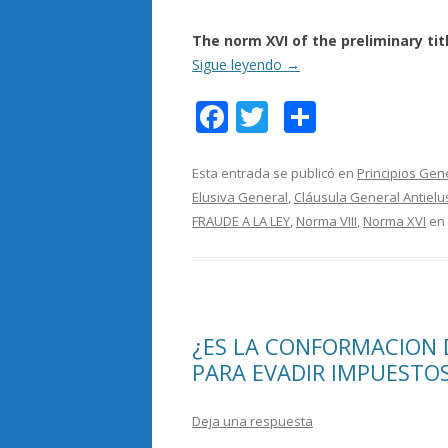
The norm XVI of the preliminary tit
Sigue leyendo
→
F
T
C
ac
w
o
e
itt
m
Esta entrada se publicó en
Principios Gen
Elusiva General
,
Cláusula General Antielu
b
er
p
FRAUDE A LA LEY
,
Norma VIII
,
Norma XVI
en
o
ar
o
ti
k
r
¿ES LA CONFORMACION 
PARA EVADIR IMPUESTO
Deja una respuesta