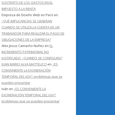
SUSTENTO DE LOS GASTOS EN EL
IMPUESTO A LA RENTA
Empresa de Diseño Web en Perú
en
¿QUÉ IMPLICANCIAS SE GENERAN
CUANDO SE UTILIZA LA CUENTA DE UN
TRABAJADOR PARA REALIZAR EL PAGO DE
OBLIGACIONES DE LA EMPRESA?
Alex Jesus Camacho Nuñez
en
EL
INCREMENTO PATRIMONIAL NO
JUSTIFICADO: ¿CUANDO SE CONFIGURA?
JUAN MARIO ALVA MATTEUCCI
en
¿ES
CONVENIENTE LA EXONERACIÓN
TEMPORAL DEL IGV?: problemas que se
pueden presentar
Iván
en
¿ES CONVENIENTE LA
EXONERACIÓN TEMPORAL DEL IGV?:
problemas que se pueden presentar