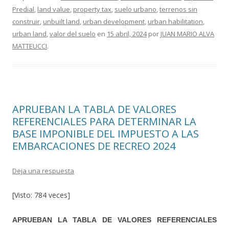
b
er
p
Predial
,
land value
,
property tax
,
suelo urbano
,
terrenos sin
o
ar
construir
,
unbuilt land
,
urban development
,
urban habilitation
,
o
ti
urban land
,
valor del suelo
en
15 abril, 2024
por
JUAN MARIO ALVA
MATTEUCCI
.
k
r
APRUEBAN LA TABLA DE VALORES
REFERENCIALES PARA DETERMINAR LA
BASE IMPONIBLE DEL IMPUESTO A LAS
EMBARCACIONES DE RECREO 2024
Deja una respuesta
[Visto: 784 veces]
APRUEBAN LA TABLA DE VALORES REFERENCIALES