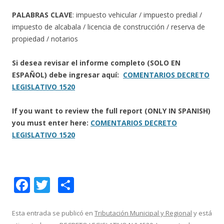
PALABRAS CLAVE
: impuesto vehicular / impuesto predial /
impuesto de alcabala / licencia de construcción / reserva de
propiedad / notarios
Si desea revisar el informe completo (SOLO EN
ESPAÑOL) debe ingresar aquí:
COMENTARIOS DECRETO
LEGISLATIVO 1520
If you want to review the full report (ONLY IN SPANISH)
you must enter here:
COMENTARIOS DECRETO
LEGISLATIVO 1520
F
T
C
ac
w
o
e
itt
m
Esta entrada se publicó en
Tributación Municipal y Regional
y está