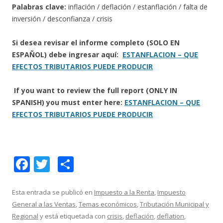
Palabras clave:
inflación / deflación / estanflación / falta de
inversión / desconfianza / crisis
Si desea revisar el informe completo (SOLO EN
ESPAÑOL) debe ingresar aquí:
ESTANFLACION – QUE
EFECTOS TRIBUTARIOS PUEDE PRODUCIR
If you want to review the full report (ONLY IN
SPANISH) you must enter here:
ESTANFLACION – QUE
EFECTOS TRIBUTARIOS PUEDE PRODUCIR
F
T
C
ac
w
o
e
itt
m
Esta entrada se publicó en
Impuesto a la Renta
,
Impuesto
General a las Ventas
,
Temas económicos
,
Tributación Municipal y
b
er
p
Regional
y está etiquetada con
crisis
,
deflación
,
deflation
,