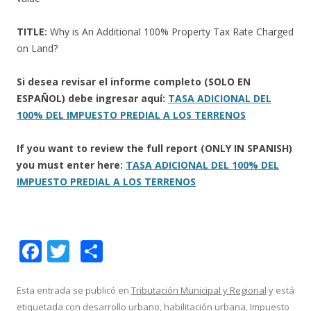
TITLE:
Why is An Additional 100% Property Tax Rate Charged
on Land?
Si desea revisar el informe completo (SOLO EN
ESPAÑOL) debe ingresar aquí:
TASA ADICIONAL DEL
100% DEL IMPUESTO PREDIAL A LOS TERRENOS
If you want to review the full report (ONLY IN SPANISH)
you must enter here:
TASA ADICIONAL DEL 100% DEL
IMPUESTO PREDIAL A LOS TERRENOS
F
T
C
ac
w
o
e
itt
m
Esta entrada se publicó en
Tributación Municipal y Regional
y está
etiquetada con
desarrollo urbano
,
habilitación urbana
,
Impuesto