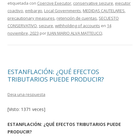
etiquetada con
Coercive Executor
,
conservative seizure
,
ejecutor
b
er
p
coactivo
,
embargo
,
Local Governments
,
MEDIDAS CAUTELARES
,
o
ar
precautionary measures
,
retención de cuentas
,
SECUESTO
o
ti
CONSERVATIVO
,
seizure
,
withholding of accounts
en
14
noviembre, 2023
por
JUAN MARIO ALVA MATTEUCCI
.
k
r
ESTANFLACIÓN: ¿QUÉ EFECTOS
TRIBUTARIOS PUEDE PRODUCIR?
Deja una respuesta
[Visto: 1371 veces]
ESTANFLACIÓN: ¿QUÉ EFECTOS TRIBUTARIOS PUEDE
PRODUCIR?