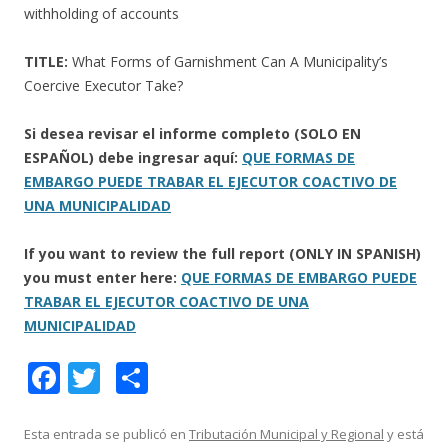
withholding of accounts
TITLE:
What Forms of Garnishment Can A Municipality’s
Coercive Executor Take?
Si desea revisar el informe completo (SOLO EN
ESPAÑOL) debe ingresar aquí:
QUE FORMAS DE
EMBARGO PUEDE TRABAR EL EJECUTOR COACTIVO DE
UNA MUNICIPALIDAD
If you want to review the full report (ONLY IN SPANISH)
you must enter here:
QUE FORMAS DE EMBARGO PUEDE
TRABAR EL EJECUTOR COACTIVO DE UNA
MUNICIPALIDAD
F
T
C
ac
w
o
e
itt
m
Esta entrada se publicó en
Tributación Municipal y Regional
y está