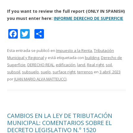
If you want to review the full report (ONLY IN SPANISH)
you must enter here:
INFORME DERECHO DE SUPERFICIE
F
T
C
ac
w
o
e
itt
m
Esta entrada se publicó en
Impuesto a la Renta
,
Tributación
Municipal y Regional
y está etiquetada con
building
,
Derecho de
b
er
p
Superficie
,
DERECHO REAL
,
edificación
,
land
,
Real right
,
soil
,
o
ar
subsoil
,
subsuelo
,
suelo
,
surface right
,
terrenos
en
3 abril, 2023
o
ti
por
JUAN MARIO ALVA MATTEUCCI
.
k
r
CAMBIOS EN LA LEY DE TRIBUTACIÓN
MUNICIPAL: COMENTARIOS SOBRE EL
DECRETO LEGISLATIVO N.° 1520