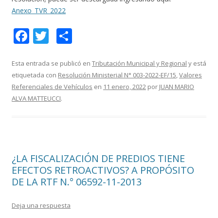
Anexo_TVR_2022
F
T
C
ac
w
o
e
itt
m
Esta entrada se publicó en
Tributación Municipal y Regional
y está
etiquetada con
Resolución Ministerial N° 003-2022-EF/15
,
Valores
b
er
p
Referenciales de Vehículos
en
11 enero, 2022
por
JUAN MARIO
o
ar
ALVA MATTEUCCI
.
o
ti
k
r
¿LA FISCALIZACIÓN DE PREDIOS TIENE
EFECTOS RETROACTIVOS? A PROPÓSITO
DE LA RTF N.° 06592-11-2013
Deja una respuesta