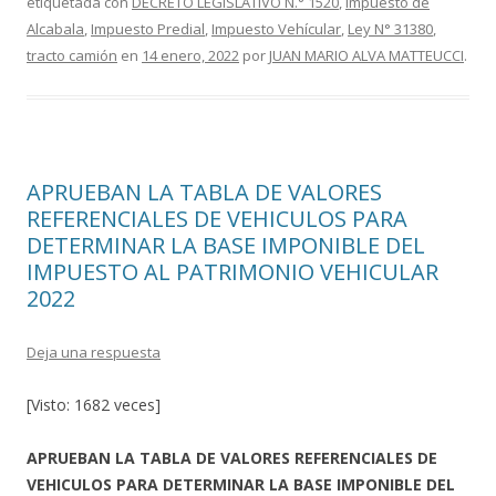
etiquetada con
DECRETO LEGISLATIVO N.° 1520
,
Impuesto de
b
er
p
Alcabala
,
Impuesto Predial
,
Impuesto Vehícular
,
Ley N° 31380
,
o
ar
tracto camión
en
14 enero, 2022
por
JUAN MARIO ALVA MATTEUCCI
.
o
ti
k
r
APRUEBAN LA TABLA DE VALORES
REFERENCIALES DE VEHICULOS PARA
DETERMINAR LA BASE IMPONIBLE DEL
IMPUESTO AL PATRIMONIO VEHICULAR
2022
Deja una respuesta
[Visto: 1682 veces]
APRUEBAN LA TABLA DE VALORES REFERENCIALES DE
VEHICULOS PARA DETERMINAR LA BASE IMPONIBLE DEL