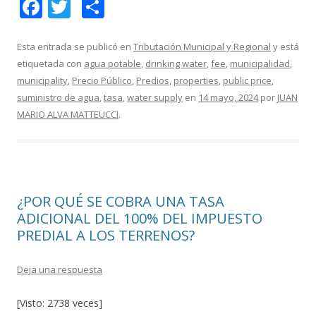
F
T
C
ac
w
o
e
itt
m
Esta entrada se publicó en
Tributación Municipal y Regional
y está
etiquetada con
agua potable
,
drinking water
,
fee
,
municipalidad
,
b
er
p
municipality
,
Precio Público
,
Predios
,
properties
,
public price
,
o
ar
suministro de agua
,
tasa
,
water supply
en
14 mayo, 2024
por
JUAN
o
ti
MARIO ALVA MATTEUCCI
.
k
r
¿POR QUÉ SE COBRA UNA TASA
ADICIONAL DEL 100% DEL IMPUESTO
PREDIAL A LOS TERRENOS?
Deja una respuesta
[Visto: 2738 veces]