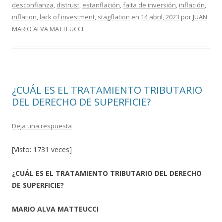
o
ar
desconfianza
,
distrust
,
estanflación
,
falta de inversión
,
inflación
,
o
ti
inflation
,
lack of investment
,
stagflation
en
14 abril, 2023
por
JUAN
MARIO ALVA MATTEUCCI
.
k
r
¿CUÁL ES EL TRATAMIENTO TRIBUTARIO
DEL DERECHO DE SUPERFICIE?
Deja una respuesta
[Visto: 1731 veces]
¿CUÁL ES EL TRATAMIENTO TRIBUTARIO DEL DERECHO
DE SUPERFICIE?
MARIO ALVA MATTEUCCI