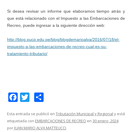
Si desea revisar un informe que elaboramos tiempo atrás y
que está relacionado con el Impuesto a las Embarcaciones de
Recreo, puede ingresar a la siguiente dirección web:
http://blog.pucp.edu.pe/blog/blogdemarioalva/2016/07/18/el-
impuesto-a-las-embarcaciones-de-recreo-cual-es-su-
tratamiento-tributario/
F
T
C
ac
w
o
e
itt
m
Esta entrada se publicó en
Tributación Municipal y Regional
y está
etiquetada con
EMBARCACIONES DE RECREO
en
30 enero, 2024
b
er
p
por
JUAN MARIO ALVA MATTEUCCI
.