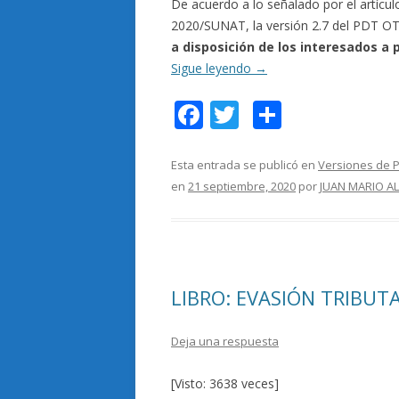
De acuerdo a lo señalado por el artícu
2020/SUNAT, la versión 2.7 del PDT O
a disposición de los interesados a 
Sigue leyendo
→
F
T
C
ac
w
o
e
itt
m
Esta entrada se publicó en
Versiones de 
en
21 septiembre, 2020
por
JUAN MARIO A
b
er
p
o
ar
o
ti
k
r
LIBRO: EVASIÓN TRIBUTA
Deja una respuesta
[Visto: 3638 veces]