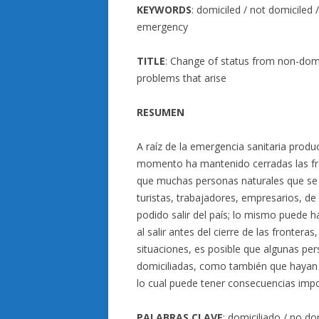
KEYWORDS
: domiciled / not domiciled 
emergency
TITLE
: Change of status from non-domic
problems that arise
RESUMEN
A raíz de la emergencia sanitaria prod
momento ha mantenido cerradas las fro
que muchas personas naturales que se 
turistas, trabajadores, empresarios, d
podido salir del país; lo mismo puede 
al salir antes del cierre de las fronter
situaciones, es posible que algunas pe
domiciliadas, como también que hayan ad
lo cual puede tener consecuencias impo
PALABRAS CLAVE
: domiciliado / no dom