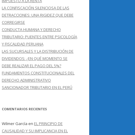
IMPUESTO A LA RENTA
LA CONFISCACIÓN SILENCIOSA DE LAS
DETRACCIONES: UNA RIGIDEZ QUE DEBE
CORREGIRSE
CONDUCTA HUMANA Y DERECHO
TRIBUTARIO: PUENTES ENTRE PSICOLOGÍA
Y FISCALIDAD PERUANA
LAS SUCURSALES Y LA DISTRIBUCIÓN DE
DIVIDENDOS: ¿EN QUÉ MOMENTO SE
DEBE REALIZAR EL PAGO DEL 5%?
FUNDAMENTOS CONSTITUCIONALES DEL
DERECHO ADMINISTRATIVO
SANCIONADOR TRIBUTARIO EN EL PERÚ
COMENTARIOS RECIENTES
Wilmer García
en
EL PRINCIPIO DE
CAUSALIDAD Y SU IMPLICANCIA EN EL