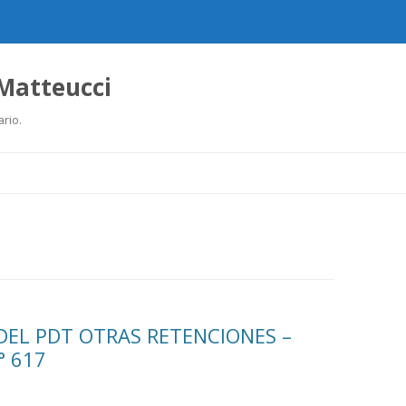
 Matteucci
ario.
Ir
al
contenido
DEL PDT OTRAS RETENCIONES –
° 617