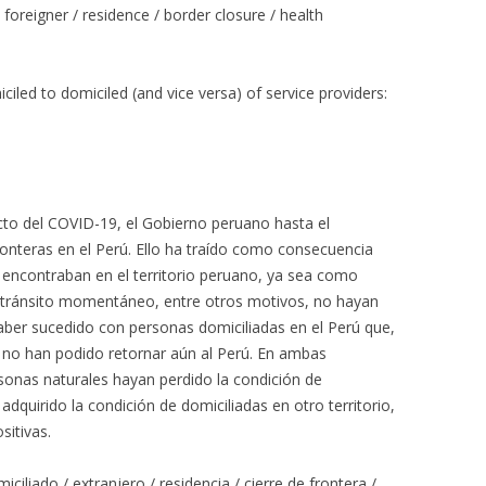
/ foreigner / residence / border closure / health
iled to domiciled (and vice versa) of service providers:
ucto del COVID-19, el Gobierno peruano hasta el
nteras en el Perú. Ello ha traído como consecuencia
encontraban en el territorio peruano, ya sea como
e tránsito momentáneo, entre otros motivos, no hayan
haber sucedido con personas domiciliadas en el Perú que,
as, no han podido retornar aún al Perú. En ambas
rsonas naturales hayan perdido la condición de
quirido la condición de domiciliadas en otro territorio,
sitivas.
iciliado / extranjero / residencia / cierre de frontera /