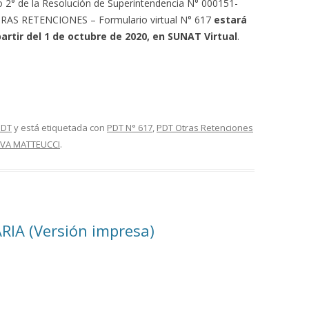
lo 2° de la Resolución de Superintendencia N° 000151-
TRAS RETENCIONES – Formulario virtual N° 617
estará
partir del 1 de octubre de 2020, en SUNAT Virtual
.
PDT
y está etiquetada con
PDT N° 617
,
PDT Otras Retenciones
LVA MATTEUCCI
.
RIA (Versión impresa)