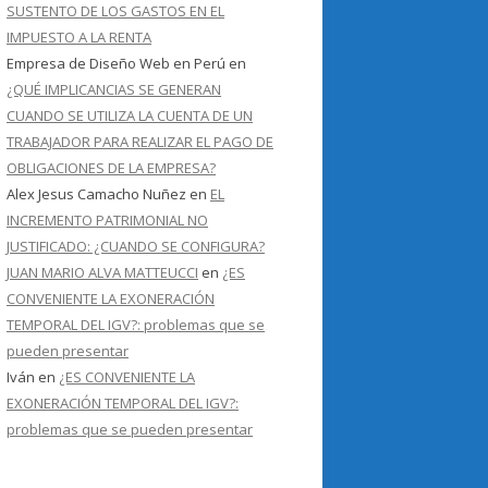
SUSTENTO DE LOS GASTOS EN EL
IMPUESTO A LA RENTA
Empresa de Diseño Web en Perú
en
¿QUÉ IMPLICANCIAS SE GENERAN
CUANDO SE UTILIZA LA CUENTA DE UN
TRABAJADOR PARA REALIZAR EL PAGO DE
OBLIGACIONES DE LA EMPRESA?
Alex Jesus Camacho Nuñez
en
EL
INCREMENTO PATRIMONIAL NO
JUSTIFICADO: ¿CUANDO SE CONFIGURA?
JUAN MARIO ALVA MATTEUCCI
en
¿ES
CONVENIENTE LA EXONERACIÓN
TEMPORAL DEL IGV?: problemas que se
pueden presentar
Iván
en
¿ES CONVENIENTE LA
EXONERACIÓN TEMPORAL DEL IGV?:
problemas que se pueden presentar