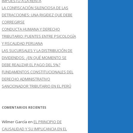
IMPUESTO A LA RENTA
LA CONFISCACIÓN SILENCIOSA DE LAS
DETRACCIONES: UNA RIGIDEZ QUE DEBE
CORREGIRSE
CONDUCTA HUMANA Y DERECHO
TRIBUTARIO: PUENTES ENTRE PSICOLOGÍA
Y FISCALIDAD PERUANA
LAS SUCURSALES Y LA DISTRIBUCIÓN DE
DIVIDENDOS: ¿EN QUÉ MOMENTO SE
DEBE REALIZAR EL PAGO DEL 5%?
FUNDAMENTOS CONSTITUCIONALES DEL
DERECHO ADMINISTRATIVO
SANCIONADOR TRIBUTARIO EN EL PERÚ
COMENTARIOS RECIENTES
Wilmer García
en
EL PRINCIPIO DE
CAUSALIDAD Y SU IMPLICANCIA EN EL