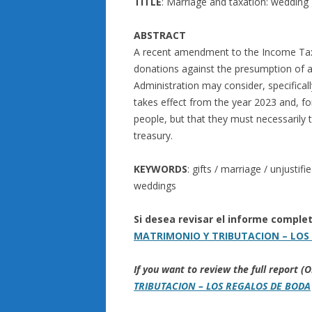
TITLE
: Marriage and taxation: wedding 
ABSTRACT
A recent amendment to the Income Tax
donations against the presumption of an
Administration may consider, specifical
takes effect from the year 2023 and, fo
people, but that they must necessarily 
treasury.
KEYWORDS
: gifts / marriage / unjusti
weddings
Si desea revisar el informe comple
MATRIMONIO Y TRIBUTACION – LOS
If you want to review the full report
TRIBUTACION – LOS REGALOS DE BODA