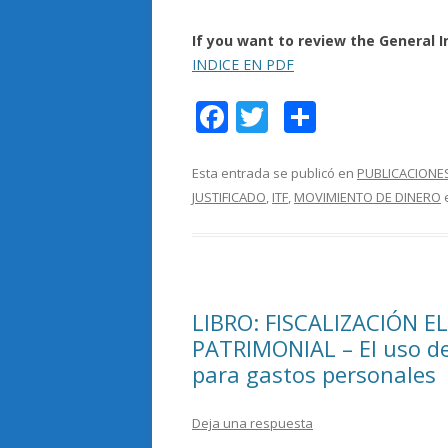
If you want to review the General I
INDICE EN PDF
F
T
C
ac
w
o
e
itt
m
Esta entrada se publicó en
PUBLICACIONE
JUSTIFICADO
,
ITF
,
MOVIMIENTO DE DINERO
b
er
p
o
ar
o
ti
k
r
LIBRO: FISCALIZACIÓN 
PATRIMONIAL – El uso de
para gastos personales
Deja una respuesta