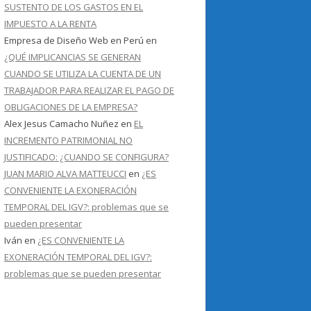
SUSTENTO DE LOS GASTOS EN EL
IMPUESTO A LA RENTA
Empresa de Diseño Web en Perú
en
¿QUÉ IMPLICANCIAS SE GENERAN
CUANDO SE UTILIZA LA CUENTA DE UN
TRABAJADOR PARA REALIZAR EL PAGO DE
OBLIGACIONES DE LA EMPRESA?
Alex Jesus Camacho Nuñez
en
EL
INCREMENTO PATRIMONIAL NO
JUSTIFICADO: ¿CUANDO SE CONFIGURA?
JUAN MARIO ALVA MATTEUCCI
en
¿ES
CONVENIENTE LA EXONERACIÓN
TEMPORAL DEL IGV?: problemas que se
pueden presentar
Iván
en
¿ES CONVENIENTE LA
EXONERACIÓN TEMPORAL DEL IGV?:
problemas que se pueden presentar