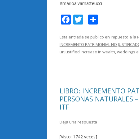
#marioalvamatteucci
F
T
C
ac
w
o
e
itt
m
Esta entrada se publicó en
Impuesto a la 
INCREMENTO PATRIMONIAL NO JUSTIFICAD
b
er
p
unjustified increase in wealth
,
weddings
e
o
ar
o
ti
k
r
LIBRO: INCREMENTO PAT
PERSONAS NATURALES – I
ITF
Deja una respuesta
[Visto: 1742 veces]