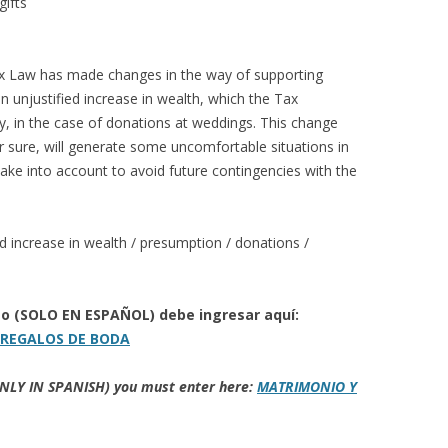
gifts
 Law has made changes in the way of supporting
 unjustified increase in wealth, which the Tax
ly, in the case of donations at weddings. This change
r sure, will generate some uncomfortable situations in
take into account to avoid future contingencies with the
fied increase in wealth / presumption / donations /
to (SOLO EN ESPAÑOL) debe ingresar aquí:
 REGALOS DE BODA
 (ONLY IN SPANISH) you must enter here:
MATRIMONIO Y