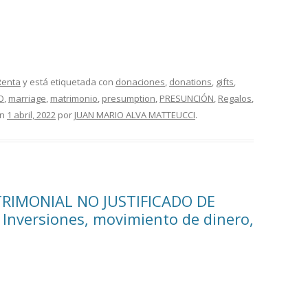
Renta
y está etiquetada con
donaciones
,
donations
,
gifts
,
O
,
marriage
,
matrimonio
,
presumption
,
PRESUNCIÓN
,
Regalos
,
n
1 abril, 2022
por
JUAN MARIO ALVA MATTEUCCI
.
RIMONIAL NO JUSTIFICADO DE
nversiones, movimiento de dinero,