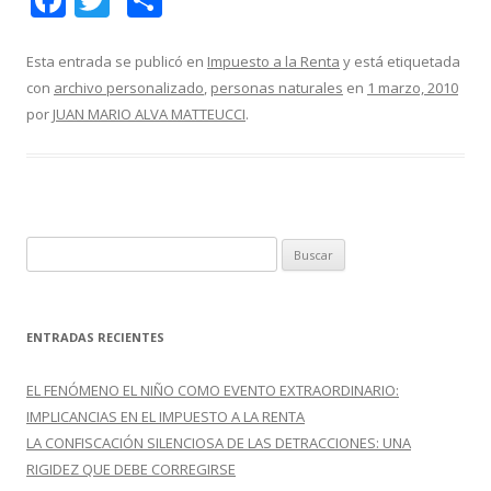
ac
w
o
e
itt
m
Esta entrada se publicó en
Impuesto a la Renta
y está etiquetada
con
archivo personalizado
,
personas naturales
en
1 marzo, 2010
b
er
p
por
JUAN MARIO ALVA MATTEUCCI
.
o
ar
o
ti
k
r
B
u
s
c
ENTRADAS RECIENTES
a
r
EL FENÓMENO EL NIÑO COMO EVENTO EXTRAORDINARIO:
:
IMPLICANCIAS EN EL IMPUESTO A LA RENTA
LA CONFISCACIÓN SILENCIOSA DE LAS DETRACCIONES: UNA
RIGIDEZ QUE DEBE CORREGIRSE