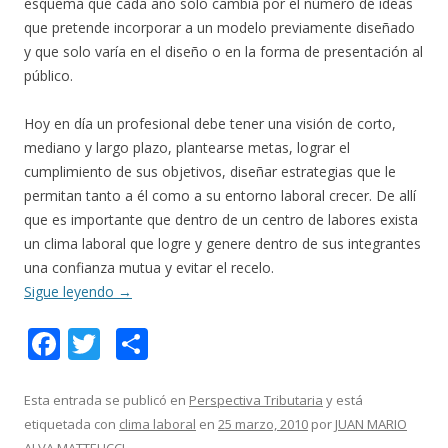
esquema que cada año solo cambia por el número de ideas
que pretende incorporar a un modelo previamente diseñado
y que solo varía en el diseño o en la forma de presentación al
público.
Hoy en día un profesional debe tener una visión de corto,
mediano y largo plazo, plantearse metas, lograr el
cumplimiento de sus objetivos, diseñar estrategias que le
permitan tanto a él como a su entorno laboral crecer. De allí
que es importante que dentro de un centro de labores exista
un clima laboral que logre y genere dentro de sus integrantes
una confianza mutua y evitar el recelo.
Sigue leyendo
→
F
T
C
ac
w
o
e
itt
m
Esta entrada se publicó en
Perspectiva Tributaria
y está
etiquetada con
clima laboral
en
25 marzo, 2010
por
JUAN MARIO
b
er
p