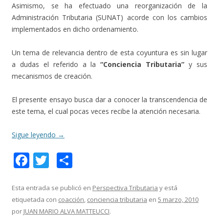
Asimismo, se ha efectuado una reorganización de la
Administración Tributaria (SUNAT) acorde con los cambios
implementados en dicho ordenamiento.
Un tema de relevancia dentro de esta coyuntura es sin lugar
a dudas el referido a la
“Conciencia Tributaria”
y sus
mecanismos de creación.
El presente ensayo busca dar a conocer la transcendencia de
este tema, el cual pocas veces recibe la atención necesaria.
Sigue leyendo
→
F
T
C
ac
w
o
e
itt
m
Esta entrada se publicó en
Perspectiva Tributaria
y está
etiquetada con
coacción
,
conciencia tributaria
en
5 marzo, 2010
b
er
p
por
JUAN MARIO ALVA MATTEUCCI
.