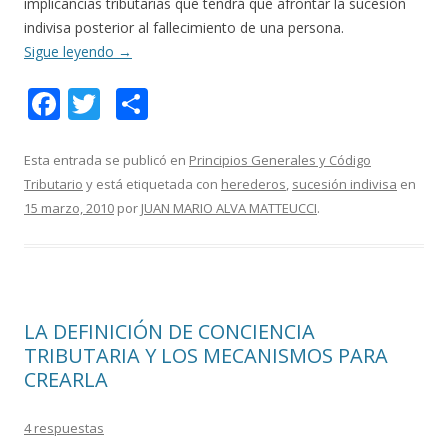
implicancias tributarias que tendrá que afrontar la sucesión
indivisa posterior al fallecimiento de una persona.
Sigue leyendo
→
F
T
C
ac
w
o
e
itt
m
Esta entrada se publicó en
Principios Generales y Código
Tributario
y está etiquetada con
herederos
,
sucesión indivisa
en
b
er
p
15 marzo, 2010
por
JUAN MARIO ALVA MATTEUCCI
.
o
ar
o
ti
k
r
LA DEFINICIÓN DE CONCIENCIA
TRIBUTARIA Y LOS MECANISMOS PARA
CREARLA
4 respuestas