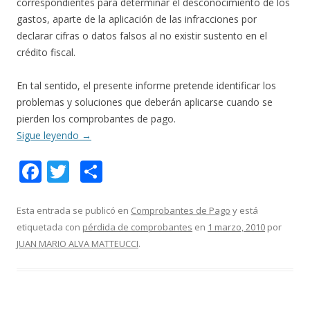
correspondientes para determinar el desconocimiento de los
gastos, aparte de la aplicación de las infracciones por
declarar cifras o datos falsos al no existir sustento en el
crédito fiscal.
En tal sentido, el presente informe pretende identificar los
problemas y soluciones que deberán aplicarse cuando se
pierden los comprobantes de pago.
Sigue leyendo
→
F
T
C
ac
w
o
e
itt
m
Esta entrada se publicó en
Comprobantes de Pago
y está
etiquetada con
pérdida de comprobantes
en
1 marzo, 2010
por
b
er
p
JUAN MARIO ALVA MATTEUCCI
.
o
ar
o
ti
k
r