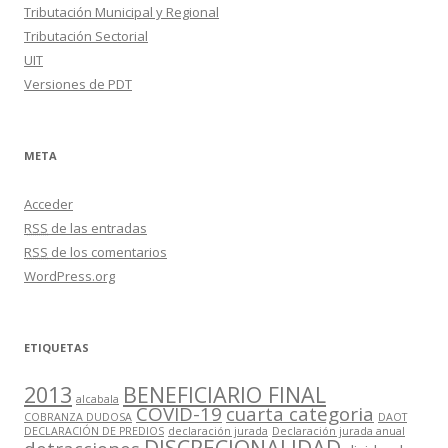
Tributación Municipal y Regional
Tributación Sectorial
UIT
Versiones de PDT
META
Acceder
RSS
de las entradas
RSS
de los comentarios
WordPress.org
ETIQUETAS
2013
BENEFICIARIO FINAL
alcabala
COVID-19
cuarta categoria
COBRANZA DUDOSA
DAOT
DECLARACIÓN DE PREDIOS
declaración jurada
Declaración jurada anual
DISCRECIONALIDAD