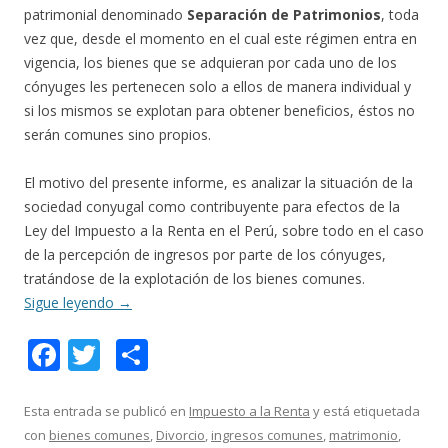
patrimonial denominado
Separación de Patrimonios
, toda
vez que, desde el momento en el cual este régimen entra en
vigencia, los bienes que se adquieran por cada uno de los
cónyuges les pertenecen solo a ellos de manera individual y
si los mismos se explotan para obtener beneficios, éstos no
serán comunes sino propios.
El motivo del presente informe, es analizar la situación de la
sociedad conyugal como contribuyente para efectos de la
Ley del Impuesto a la Renta en el Perú, sobre todo en el caso
de la percepción de ingresos por parte de los cónyuges,
tratándose de la explotación de los bienes comunes.
Sigue leyendo
→
F
T
C
ac
w
o
e
itt
m
Esta entrada se publicó en
Impuesto a la Renta
y está etiquetada
con
bienes comunes
,
Divorcio
,
ingresos comunes
,
matrimonio
,