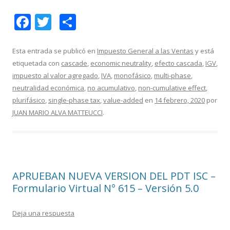
F
T
C
ac
w
o
e
itt
m
Esta entrada se publicó en
Impuesto General a las Ventas
y está
etiquetada con
cascade
,
economic neutrality
,
efecto cascada
,
IGV
,
b
er
p
impuesto al valor agregado
,
IVA
,
monofásico
,
multi-phase
,
o
ar
neutralidad económica
,
no acumulativo
,
non-cumulative effect
,
o
ti
plurifásico
,
single-phase tax
,
value-added
en
14 febrero, 2020
por
JUAN MARIO ALVA MATTEUCCI
.
k
r
APRUEBAN NUEVA VERSION DEL PDT ISC –
Formulario Virtual N° 615 – Versión 5.0
Deja una respuesta