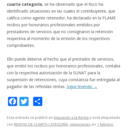
cuarta categoría
, se ha observado que el fisco ha
identificado situaciones en las cuales el contribuyente, que
califica como agente retenedor, ha declarado en la PLAME
recibos por honorarios profesionales emitidos por
prestadores de servicios que no consignaron la retención
respectiva al momento de la emisión de los respectivos
comprobantes.
Ello puede deberse al hecho que el prestador de servicios,
que emitió los recibos por honorarios profesionales, contaba
con la respectiva autorización de la SUNAT para la
suspensión de retenciones, cuya constancia fue entregada al
pagador de las referidas rentas.
Sigue leyendo
→
F
T
C
ac
w
o
e
itt
m
Esta entrada se publicó en
Impuesto a la Renta
y está etiquetada
con
RENTAS DE CUARTA CATEGORÍA
,
retenciones
en
1 febrero,