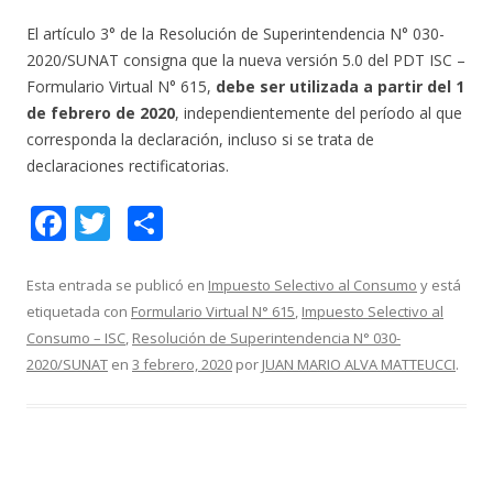
El artículo 3° de la Resolución de Superintendencia N° 030-
2020/SUNAT consigna que la nueva versión 5.0 del PDT ISC –
Formulario Virtual N° 615,
debe ser utilizada a partir del 1
de febrero de 2020
, independientemente del período al que
corresponda la declaración, incluso si se trata de
declaraciones rectificatorias.
F
T
C
ac
w
o
e
itt
m
Esta entrada se publicó en
Impuesto Selectivo al Consumo
y está
etiquetada con
Formulario Virtual N° 615
,
Impuesto Selectivo al
b
er
p
Consumo – ISC
,
Resolución de Superintendencia N° 030-
o
ar
2020/SUNAT
en
3 febrero, 2020
por
JUAN MARIO ALVA MATTEUCCI
.
o
ti
k
r