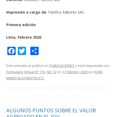
Impresión a cargo de:
Pacífico Editores SAC
Primera edición
Lima, febrero 2020
F
T
C
ac
w
o
e
itt
m
Esta entrada se publicó en
PUBLICACIONES
y está etiquetada con
Formulario Virtual N° 710
,
NIC 12
en
17 febrero, 2020
por
JUAN
b
er
p
MARIO ALVA MATTEUCCI
.
o
ar
o
ti
k
r
ALGUNOS PUNTOS SOBRE EL VALOR
AGREGADO EN EL IGV