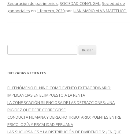
b
er
p
Separación de patrimonios
,
SOCIEDAD CONYUGAL
,
Sociedad de
o
ar
gananciales
en
1 febrero, 2020
por
JUAN MARIO ALVA MATTEUCCI
.
o
ti
k
r
B
u
s
c
ENTRADAS RECIENTES
a
r
EL FENÓMENO EL NIÑO COMO EVENTO EXTRAORDINARIO:
:
IMPLICANCIAS EN EL IMPUESTO A LA RENTA
LA CONFISCACIÓN SILENCIOSA DE LAS DETRACCIONES: UNA
RIGIDEZ QUE DEBE CORREGIRSE
CONDUCTA HUMANA Y DERECHO TRIBUTARIO: PUENTES ENTRE
PSICOLOGÍA Y FISCALIDAD PERUANA
LAS SUCURSALES Y LA DISTRIBUCIÓN DE DIVIDENDOS: ¿EN QUÉ