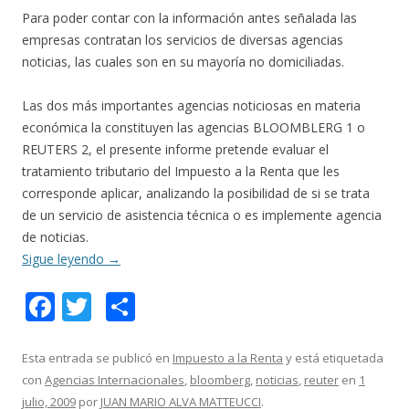
Para poder contar con la información antes señalada las
empresas contratan los servicios de diversas agencias
noticias, las cuales son en su mayoría no domiciliadas.
Las dos más importantes agencias noticiosas en materia
económica la constituyen las agencias BLOOMBLERG 1 o
REUTERS 2, el presente informe pretende evaluar el
tratamiento tributario del Impuesto a la Renta que les
corresponde aplicar, analizando la posibilidad de si se trata
de un servicio de asistencia técnica o es implemente agencia
de noticias.
Sigue leyendo
→
F
T
C
ac
w
o
e
itt
m
Esta entrada se publicó en
Impuesto a la Renta
y está etiquetada
con
Agencias Internacionales
,
bloomberg
,
noticias
,
reuter
en
1
b
er
p
julio, 2009
por
JUAN MARIO ALVA MATTEUCCI
.