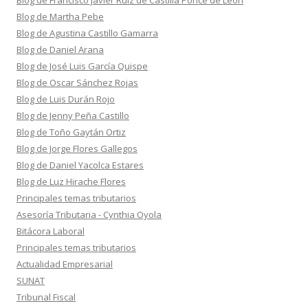
Blog de Francisco Javier Ruiz de Castilla Ponce de León
Blog de Martha Pebe
Blog de Agustina Castillo Gamarra
Blog de Daniel Arana
Blog de José Luis García Quispe
Blog de Oscar Sánchez Rojas
Blog de Luis Durán Rojo
Blog de Jenny Peña Castillo
Blog de Toño Gaytán Ortiz
Blog de Jorge Flores Gallegos
Blog de Daniel Yacolca Estares
Blog de Luz Hirache Flores
Principales temas tributarios
Asesoría Tributaria - Cynthia Oyola
Bitácora Laboral
Principales temas tributarios
Actualidad Empresarial
SUNAT
Tribunal Fiscal