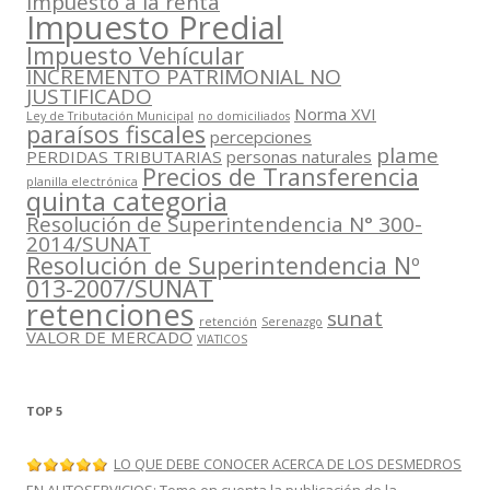
impuesto a la renta
Impuesto Predial
Impuesto Vehícular
INCREMENTO PATRIMONIAL NO
JUSTIFICADO
Norma XVI
Ley de Tributación Municipal
no domiciliados
paraísos fiscales
percepciones
plame
PERDIDAS TRIBUTARIAS
personas naturales
Precios de Transferencia
planilla electrónica
quinta categoria
Resolución de Superintendencia N° 300-
2014/SUNAT
Resolución de Superintendencia Nº
013-2007/SUNAT
retenciones
sunat
retención
Serenazgo
VALOR DE MERCADO
VIATICOS
TOP 5
LO QUE DEBE CONOCER ACERCA DE LOS DESMEDROS