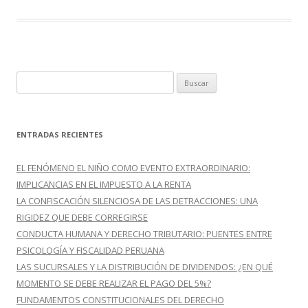
o
ar
o
ti
k
r
B
u
s
c
ENTRADAS RECIENTES
a
r
EL FENÓMENO EL NIÑO COMO EVENTO EXTRAORDINARIO:
:
IMPLICANCIAS EN EL IMPUESTO A LA RENTA
LA CONFISCACIÓN SILENCIOSA DE LAS DETRACCIONES: UNA
RIGIDEZ QUE DEBE CORREGIRSE
CONDUCTA HUMANA Y DERECHO TRIBUTARIO: PUENTES ENTRE
PSICOLOGÍA Y FISCALIDAD PERUANA
LAS SUCURSALES Y LA DISTRIBUCIÓN DE DIVIDENDOS: ¿EN QUÉ
MOMENTO SE DEBE REALIZAR EL PAGO DEL 5%?
FUNDAMENTOS CONSTITUCIONALES DEL DERECHO