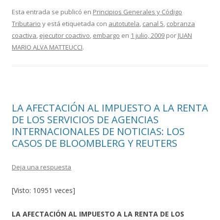
e
itt
m
Esta entrada se publicó en
Principios Generales y Código
Tributario
y está etiquetada con
autotutela
,
canal 5
,
cobranza
b
er
p
coactiva
,
ejecutor coactivo
,
embargo
en
1 julio, 2009
por
JUAN
o
ar
MARIO ALVA MATTEUCCI
.
o
ti
k
r
LA AFECTACIÓN AL IMPUESTO A LA RENTA
DE LOS SERVICIOS DE AGENCIAS
INTERNACIONALES DE NOTICIAS: LOS
CASOS DE BLOOMBLERG Y REUTERS
Deja una respuesta
[Visto: 10951 veces]
LA AFECTACIÓN AL IMPUESTO A LA RENTA DE LOS