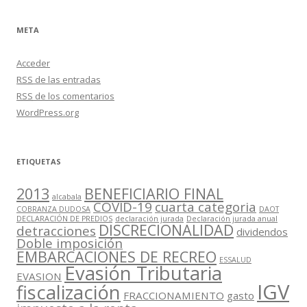
META
Acceder
RSS
de las entradas
RSS
de los comentarios
WordPress.org
ETIQUETAS
2013
BENEFICIARIO FINAL
alcabala
COVID-19
cuarta categoria
COBRANZA DUDOSA
DAOT
DECLARACIÓN DE PREDIOS
declaración jurada
Declaración jurada anual
DISCRECIONALIDAD
detracciones
dividendos
Doble imposición
EMBARCACIONES DE RECREO
ESSALUD
Evasión Tributaria
EVASION
IGV
fiscalización
FRACCIONAMIENTO
gasto