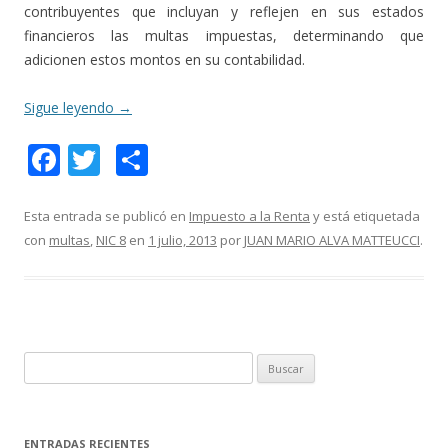
contribuyentes que incluyan y reflejen en sus estados
financieros las multas impuestas, determinando que
adicionen estos montos en su contabilidad.
Sigue leyendo
→
F
T
C
ac
w
o
e
itt
m
Esta entrada se publicó en
Impuesto a la Renta
y está etiquetada
con
multas
,
NIC 8
en
1 julio, 2013
por
JUAN MARIO ALVA MATTEUCCI
.
b
er
p
o
ar
o
ti
k
r
B
u
s
c
ENTRADAS RECIENTES