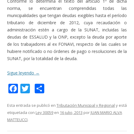
Conforme lo determina el texto del artículo 1º de dicha
norma, se encuentran comprendidas todas las
municipalidades que tengan deudas exigibles hasta el período
tributario de diciembre de 2012, cuya recaudación o
administración estén a cargo de la SUNAT, incluidas las
deudas de ESSALUD y la ONP, excepto la deuda por aporte
de los trabajadores al ex FONAVI, respecto de las cuales se
hubiere notificado o no órdenes de pago o resoluciones de la
SUNAT, por la totalidad de la deuda.
Sigue leyendo
→
F
T
C
ac
w
o
e
itt
m
Esta entrada se publicó en
Tributación Municipal y Regional
y está
etiquetada con
Ley 30059
en
16 julio, 2013
por
JUAN MARIO ALVA
b
er
p
MATTEUCCI
.
o
ar