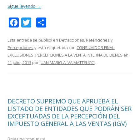
Sigue leyendo
→
F
T
C
ac
w
o
e
itt
m
Esta entrada se publicó en
Detracciones, Retenciones y
Percepciones
y está etiquetada con
CONSUMIDOR FINAL
,
b
er
p
EXCLUSIONES
,
PERCEPCIONES A LA VENTA INTERNA DE BIENES
en
o
ar
11 julio, 2013
por
JUAN MARIO ALVA MATTEUCCI
.
o
ti
k
r
DECRETO SUPREMO QUE APRUEBA EL
LISTADO DE ENTIDADES QUE PODRÁN SER
EXCEPTUADAS DE LA PERCEPCIÓN DEL
IMPUESTO GENERAL A LAS VENTAS (IGV)
Deja una respuesta