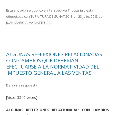
ac
w
o
e
itt
m
Esta entrada se publicó en
Perspectiva Tributaria
y está
etiquetada con
TUPA
,
TUPA DE SUNAT 2013
en
23 julio, 2013
por
b
er
p
JUAN MARIO ALVA MATTEUCCI
.
o
ar
o
ti
k
r
ALGUNAS REFLEXIONES RELACIONADAS
CON CAMBIOS QUE DEBERÍAN
EFECTUARSE A LA NORMATIVIDAD DEL
IMPUESTO GENERAL A LAS VENTAS
Deja una respuesta
[Visto: 5546 veces]
ALGUNAS REFLEXIONES RELACIONADAS CON CAMBIOS