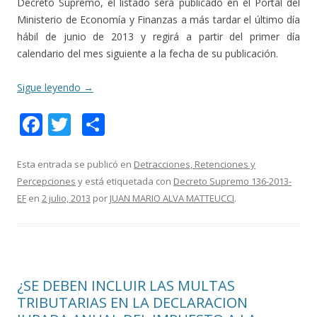
Decreto Supremo, el listado será publicado en el Portal del
Ministerio de Economía y Finanzas a más tardar el último día
hábil de junio de 2013 y regirá a partir del primer día
calendario del mes siguiente a la fecha de su publicación.
Sigue leyendo
→
F
T
C
ac
w
o
e
itt
m
Esta entrada se publicó en
Detracciones, Retenciones y
Percepciones
y está etiquetada con
Decreto Supremo 136-2013-
b
er
p
EF
en
2 julio, 2013
por
JUAN MARIO ALVA MATTEUCCI
.
o
ar
o
ti
k
r
¿SE DEBEN INCLUIR LAS MULTAS
TRIBUTARIAS EN LA DECLARACION