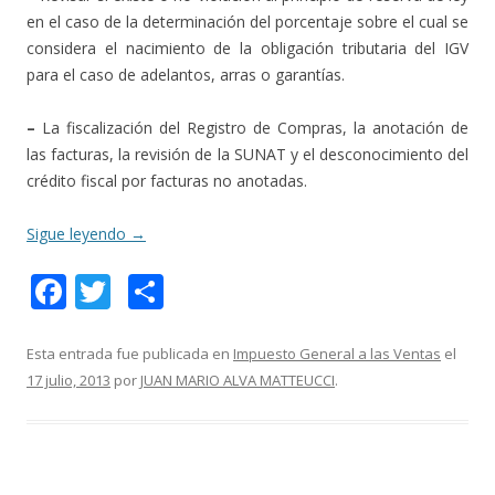
en el caso de la determinación del porcentaje sobre el cual se
considera el nacimiento de la obligación tributaria del IGV
para el caso de adelantos, arras o garantías.
–
La fiscalización del Registro de Compras, la anotación de
las facturas, la revisión de la SUNAT y el desconocimiento del
crédito fiscal por facturas no anotadas.
Sigue leyendo
→
F
T
C
ac
w
o
e
itt
m
Esta entrada fue publicada en
Impuesto General a las Ventas
el
17 julio, 2013
por
JUAN MARIO ALVA MATTEUCCI
.
b
er
p
o
ar
o
ti