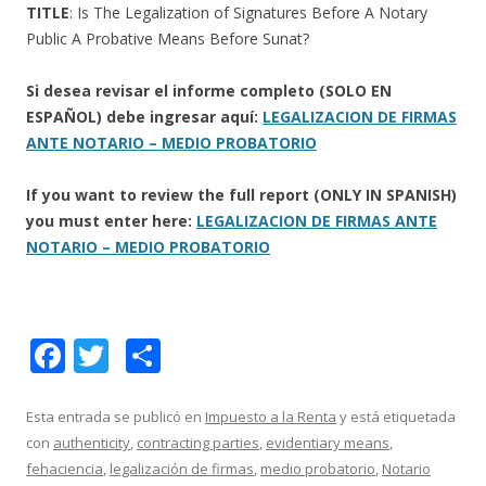
TITLE
: Is The Legalization of Signatures Before A Notary
Public A Probative Means Before Sunat?
Si desea revisar el informe completo (SOLO EN
ESPAÑOL) debe ingresar aquí:
LEGALIZACION DE FIRMAS
ANTE NOTARIO – MEDIO PROBATORIO
If you want to review the full report (ONLY IN SPANISH)
you must enter here:
LEGALIZACION DE FIRMAS ANTE
NOTARIO – MEDIO PROBATORIO
F
T
C
ac
w
o
e
itt
m
Esta entrada se publicó en
Impuesto a la Renta
y está etiquetada
con
authenticity
,
contracting parties
,
evidentiary means
,
b
er
p
fehaciencia
,
legalización de firmas
,
medio probatorio
,
Notario