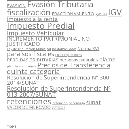
Evasión Tributaria
EVASION
IGV
fiscalización
FRACCIONAMIENTO
gasto
impuesto a la renta
Impuesto Predial
Impuesto Vehícular
INCREMENTO PATRIMONIAL NO
JUSTIFICADO
Norma XVI
Ley de Tributación Municipal
no domiciliados
paraísos fiscales
percepciones
plame
PERDIDAS TRIBUTARIAS
personas naturales
Precios de Transferencia
planilla electrónica
quinta categoria
Resolución de Superintendencia N° 300-
2014/SUNAT
Resolución de Superintendencia Nº
013-2007/SUNAT
retenciones
sunat
retención
Serenazgo
VALOR DE MERCADO
VIATICOS
TOP 5