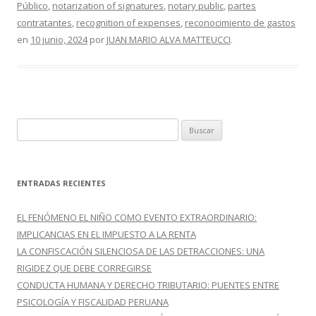
o
ar
Público
,
notarization of signatures
,
notary public
,
partes
o
ti
contratantes
,
recognition of expenses
,
reconocimiento de gastos
en
10 junio, 2024
por
JUAN MARIO ALVA MATTEUCCI
.
k
r
B
u
s
c
ENTRADAS RECIENTES
a
r
EL FENÓMENO EL NIÑO COMO EVENTO EXTRAORDINARIO:
:
IMPLICANCIAS EN EL IMPUESTO A LA RENTA
LA CONFISCACIÓN SILENCIOSA DE LAS DETRACCIONES: UNA
RIGIDEZ QUE DEBE CORREGIRSE
CONDUCTA HUMANA Y DERECHO TRIBUTARIO: PUENTES ENTRE
PSICOLOGÍA Y FISCALIDAD PERUANA