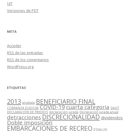
UIT
Versiones de PDT
META
Acceder
RSS
de las entradas
RSS
de los comentarios
WordPress.org
ETIQUETAS
2013
BENEFICIARIO FINAL
alcabala
COVID-19
cuarta categoria
COBRANZA DUDOSA
DAOT
DECLARACIÓN DE PREDIOS
declaración jurada
Declaración jurada anual
DISCRECIONALIDAD
detracciones
dividendos
Doble imposición
EMBARCACIONES DE RECREO
ESSALUD