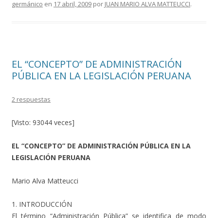
o
ar
germánico
en
17 abril, 2009
por
JUAN MARIO ALVA MATTEUCCI
.
o
ti
k
r
EL “CONCEPTO” DE ADMINISTRACIÓN
PÚBLICA EN LA LEGISLACIÓN PERUANA
2 respuestas
[Visto: 93044 veces]
EL “CONCEPTO” DE ADMINISTRACIÓN PÚBLICA EN LA
LEGISLACIÓN PERUANA
Mario Alva Matteucci
1. INTRODUCCIÓN
El término “Administración Pública” se identifica de modo