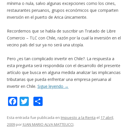
mínima o nula, salvo algunas excepciones como los cines,
restaurantes peruanos, grupos económicos que comparten
inversión en el puerto de Arica únicamente.
Recordemos que se habla de suscribir un Tratado de Libre
Comercio – TLC con Chile, razón por la cual la inversión en el
vecino país del sur ya no será una utopía.
Pero ¿es tan complicado invertir en Chile?. La respuesta a
esta pregunta será respondida con el desarrollo del presente
artículo que busca en alguna medida analizar las implicancias
tributarias que pueda enfrentar una empresa peruana al
invertir en Chile.
Sigue leyendo
→
F
T
C
ac
w
o
e
itt
m
Esta entrada fue publicada en
Impuesto a la Renta
el
17 abril,
2009
por
JUAN MARIO ALVA MATTEUCCI
.
b
er
p