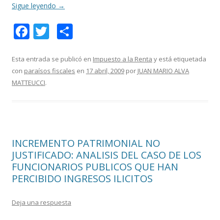
Sigue leyendo
→
F
T
C
ac
w
o
e
itt
m
Esta entrada se publicó en
Impuesto a la Renta
y está etiquetada
con
paraísos fiscales
en
17 abril, 2009
por
JUAN MARIO ALVA
b
er
p
MATTEUCCI
.
o
ar
o
ti
k
r
INCREMENTO PATRIMONIAL NO
JUSTIFICADO: ANALISIS DEL CASO DE LOS
FUNCIONARIOS PUBLICOS QUE HAN
PERCIBIDO INGRESOS ILICITOS
Deja una respuesta