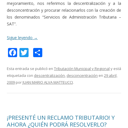
mejoramiento, nos referimos la descentralización y a la
desconcentración y procurar relacionarlos con la creación de
los denominados “Servicios de Administración Tributaria –
SAT”.
Sigue leyendo
→
F
T
C
ac
w
o
e
itt
m
Esta entrada se publicó en
Tributación Municipal y Regional
y está
etiquetada con
descentralización
,
desconcentración
en
29 abril,
b
er
p
2009
por
JUAN MARIO ALVA MATTEUCCI
.
o
ar
o
ti
k
r
¡PRESENTÉ UN RECLAMO TRIBUTARIO! Y
AHORA ¿QUIÉN PODRÁ RESOLVERLO?