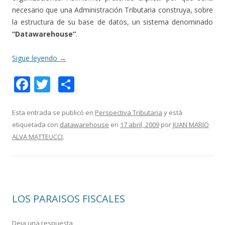
necesario que una Administración Tributaria construya, sobre
la estructura de su base de datos, un sistema denominado
“Datawarehouse”
.
Sigue leyendo
→
F
T
C
ac
w
o
e
itt
m
Esta entrada se publicó en
Perspectiva Tributaria
y está
etiquetada con
datawarehouse
en
17 abril, 2009
por
JUAN MARIO
b
er
p
ALVA MATTEUCCI
.
o
ar
o
ti
k
r
LOS PARAISOS FISCALES
Deja una respuesta