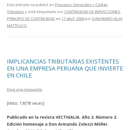
e
itt
m
Esta entrada se publicó en
Principios Generales y Código
Tributario
y está etiquetada con
CONTINUIDAD DE INFRACCIONES
,
b
er
p
PRINCIPIO DE CONTINUIDAD
en
17 abril, 2009
por
JUAN MARIO ALVA
o
ar
MATTEUCCI
.
o
ti
k
r
IMPLICANCIAS TRIBUTARIAS EXISTENTES
EN UNA EMPRESA PERUANA QUE INVIERTE
EN CHILE
Deja una respuesta
[Visto: 13078 veces]
Publicado en la revista VECTIGALIA. Año 2. Número 2.
Edición homenaje a Don Armando Zolezzi Möller.