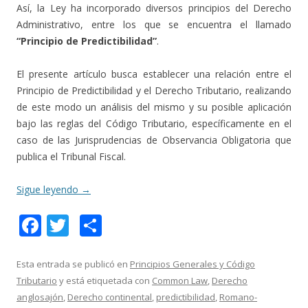
Así, la Ley ha incorporado diversos principios del Derecho
Administrativo, entre los que se encuentra el llamado
“Principio de Predictibilidad”
.
El presente artículo busca establecer una relación entre el
Principio de Predictibilidad y el Derecho Tributario, realizando
de este modo un análisis del mismo y su posible aplicación
bajo las reglas del Código Tributario, específicamente en el
caso de las Jurisprudencias de Observancia Obligatoria que
publica el Tribunal Fiscal.
Sigue leyendo
→
F
T
C
ac
w
o
e
itt
m
Esta entrada se publicó en
Principios Generales y Código
Tributario
y está etiquetada con
Common Law
,
Derecho
b
er
p
anglosajón
,
Derecho continental
,
predictibilidad
,
Romano-