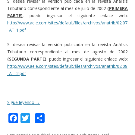
Si desea revisar la versión publicada en la revista Análisis
Tributario correspondiente al mes de julio de 2002
(PRIMERA
PARTE)
, puede ingresar el siguiente enlace web:
http://www.aele.com/sites/default/files/archivos/anatrib/02.07
_AT_1.pdf
Si desea revisar la versión publicada en la revista Análisis
Tributario correspondiente al mes de agosto de 2002
(SEGUNDA PARTE)
, puede ingresar el siguiente enlace web:
http://www.aele.com/sites/default/files/archivos/anatrib/02.08
_AT_2.pdf
Sigue leyendo
→
F
T
C
ac
w
o