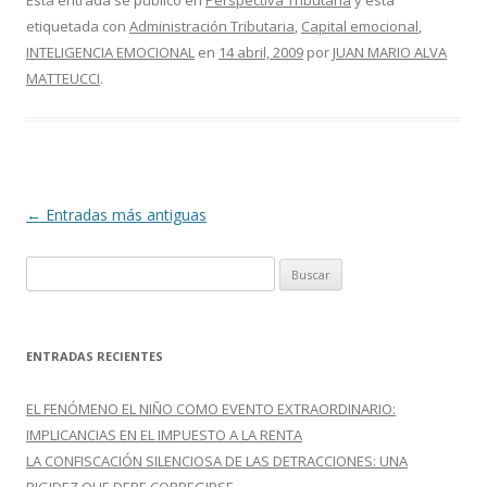
e
itt
m
Esta entrada se publicó en
Perspectiva Tributaria
y está
etiquetada con
Administración Tributaria
,
Capital emocional
,
b
er
p
INTELIGENCIA EMOCIONAL
en
14 abril, 2009
por
JUAN MARIO ALVA
o
ar
MATTEUCCI
.
o
ti
k
r
Navegación
←
Entradas más antiguas
de
B
entradas
u
s
c
ENTRADAS RECIENTES
a
r
EL FENÓMENO EL NIÑO COMO EVENTO EXTRAORDINARIO:
:
IMPLICANCIAS EN EL IMPUESTO A LA RENTA
LA CONFISCACIÓN SILENCIOSA DE LAS DETRACCIONES: UNA