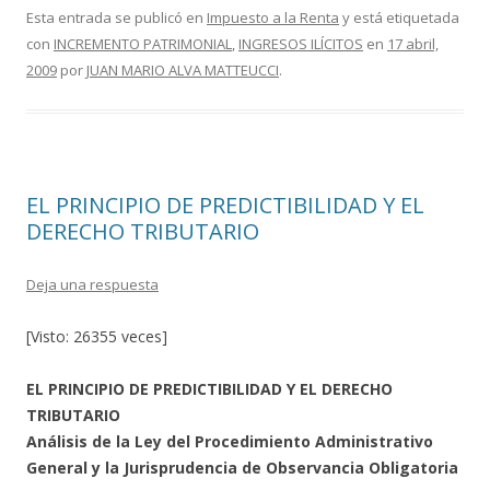
e
itt
m
Esta entrada se publicó en
Impuesto a la Renta
y está etiquetada
con
INCREMENTO PATRIMONIAL
,
INGRESOS ILÍCITOS
en
17 abril,
b
er
p
2009
por
JUAN MARIO ALVA MATTEUCCI
.
o
ar
o
ti
k
r
EL PRINCIPIO DE PREDICTIBILIDAD Y EL
DERECHO TRIBUTARIO
Deja una respuesta
[Visto: 26355 veces]
EL PRINCIPIO DE PREDICTIBILIDAD Y EL DERECHO
TRIBUTARIO
Análisis de la Ley del Procedimiento Administrativo
General y la Jurisprudencia de Observancia Obligatoria