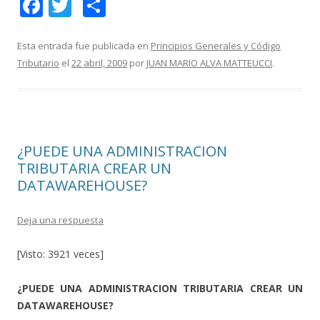
F
T
C
ac
w
o
e
itt
m
Esta entrada fue publicada en
Principios Generales y Código
Tributario
el
22 abril, 2009
por
JUAN MARIO ALVA MATTEUCCI
.
b
er
p
o
ar
o
ti
k
r
¿PUEDE UNA ADMINISTRACION
TRIBUTARIA CREAR UN
DATAWAREHOUSE?
Deja una respuesta
[Visto: 3921 veces]
¿PUEDE UNA ADMINISTRACION TRIBUTARIA CREAR UN
DATAWAREHOUSE?