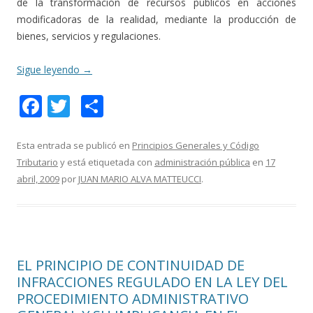
de la transformación de recursos públicos en acciones
modificadoras de la realidad, mediante la producción de
bienes, servicios y regulaciones.
Sigue leyendo
→
F
T
C
ac
w
o
e
itt
m
Esta entrada se publicó en
Principios Generales y Código
Tributario
y está etiquetada con
administración pública
en
17
b
er
p
abril, 2009
por
JUAN MARIO ALVA MATTEUCCI
.
o
ar
o
ti
k
r
EL PRINCIPIO DE CONTINUIDAD DE
INFRACCIONES REGULADO EN LA LEY DEL
PROCEDIMIENTO ADMINISTRATIVO