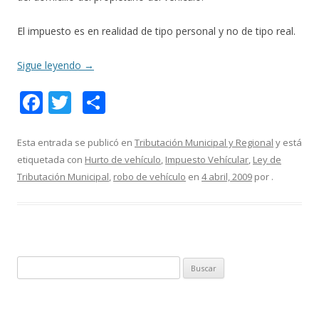
El impuesto es en realidad de tipo personal y no de tipo real.
Sigue leyendo
→
F
T
C
ac
w
o
e
itt
m
Esta entrada se publicó en
Tributación Municipal y Regional
y está
etiquetada con
Hurto de vehículo
,
Impuesto Vehícular
,
Ley de
b
er
p
Tributación Municipal
,
robo de vehículo
en
4 abril, 2009
por
.
o
ar
o
ti
k
r
B
u
s
c