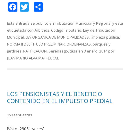
F
T
C
ac
w
o
e
itt
m
Esta entrada se publicó en
Tributación Municipal y Regional
y está
etiquetada con
Arbitrios
,
Código Tributario
,
Ley de Tributación
b
er
p
Municipal
,
LEY ORGANICA DE MUNICIPALIDADES
,
limpieza pública
,
o
ar
NORMA II DEL TITULO PRELIMINAR
,
ORDENANZAS
,
parques y
o
ti
jardines
,
RATIFICACION
,
Serenazgo
,
tasa
en
3 enero, 2014
por
JUAN MARIO ALVA MATTEUCCI
.
k
r
LOS PENSIONISTAS Y EL BENEFICIO
CONTENIDO EN EL IMPUESTO PREDIAL
15 respuestas
[Visto: 28051 veces]