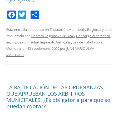
Sigue leyendo
→
F
T
C
ac
w
o
e
itt
m
Esta entrada se publicó en
Tributación Municipal y Regional
y está
etiquetada con
Decreto Legislativo N° 1246
,
Descargo automático
,
b
er
p
im
,
Impuesto Predial
,
Impuesto Vehícular
,
Ley de Tributación
o
ar
Municipal
en
13 septiembre, 2020
por
JUAN MARIO ALVA
o
ti
MATTEUCCI
.
k
r
LA RATIFICACIÓN DE LAS ORDENANZAS
QUE APRUEBAN LOS ARBITRIOS
MUNICIPALES: ¿Es obligatoria para que se
puedan cobrar?