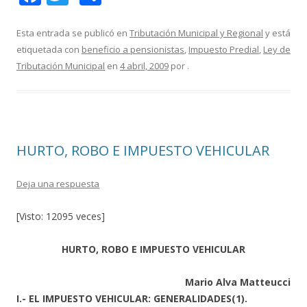
ac
w
o
e
itt
m
Esta entrada se publicó en
Tributación Municipal y Regional
y está
etiquetada con
beneficio a pensionistas
,
Impuesto Predial
,
Ley de
b
er
p
Tributación Municipal
en
4 abril, 2009
por
.
o
ar
o
ti
k
r
HURTO, ROBO E IMPUESTO VEHICULAR
Deja una respuesta
[Visto: 12095 veces]
HURTO, ROBO E IMPUESTO VEHICULAR
Mario Alva Matteucci
I.- EL IMPUESTO VEHICULAR: GENERALIDADES(1).