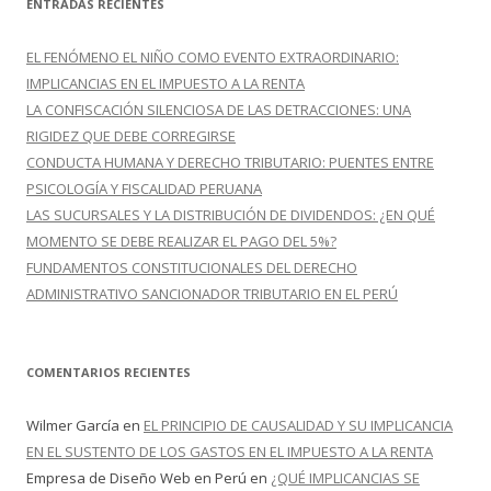
ENTRADAS RECIENTES
a
r
EL FENÓMENO EL NIÑO COMO EVENTO EXTRAORDINARIO:
:
IMPLICANCIAS EN EL IMPUESTO A LA RENTA
LA CONFISCACIÓN SILENCIOSA DE LAS DETRACCIONES: UNA
RIGIDEZ QUE DEBE CORREGIRSE
CONDUCTA HUMANA Y DERECHO TRIBUTARIO: PUENTES ENTRE
PSICOLOGÍA Y FISCALIDAD PERUANA
LAS SUCURSALES Y LA DISTRIBUCIÓN DE DIVIDENDOS: ¿EN QUÉ
MOMENTO SE DEBE REALIZAR EL PAGO DEL 5%?
FUNDAMENTOS CONSTITUCIONALES DEL DERECHO
ADMINISTRATIVO SANCIONADOR TRIBUTARIO EN EL PERÚ
COMENTARIOS RECIENTES
Wilmer García
en
EL PRINCIPIO DE CAUSALIDAD Y SU IMPLICANCIA
EN EL SUSTENTO DE LOS GASTOS EN EL IMPUESTO A LA RENTA
Empresa de Diseño Web en Perú
en
¿QUÉ IMPLICANCIAS SE