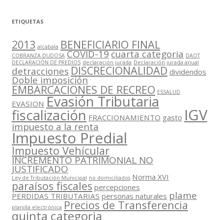
ETIQUETAS
2013
BENEFICIARIO FINAL
alcabala
COVID-19
cuarta categoria
COBRANZA DUDOSA
DAOT
DECLARACIÓN DE PREDIOS
declaración jurada
Declaración jurada anual
DISCRECIONALIDAD
detracciones
dividendos
Doble imposición
EMBARCACIONES DE RECREO
ESSALUD
Evasión Tributaria
EVASION
IGV
fiscalización
FRACCIONAMIENTO
gasto
impuesto a la renta
Impuesto Predial
Impuesto Vehícular
INCREMENTO PATRIMONIAL NO
JUSTIFICADO
Norma XVI
Ley de Tributación Municipal
no domiciliados
paraísos fiscales
percepciones
plame
PERDIDAS TRIBUTARIAS
personas naturales
Precios de Transferencia
planilla electrónica
quinta categoria