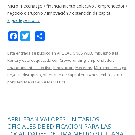
Micro mecenazgo / financiamiento colectivo / emprendedor /
negocio disruptivo / innovación / obtención de capital
Sigue leyendo
→
F
T
C
ac
w
o
e
itt
m
Esta entrada se publicó en
APLICACIONES WEB
,
Impuesto a la
Renta
y está etiquetada con
Crowdfunding
,
emprendedor
,
b
er
p
financiamiento colectivo
,
Innovación
,
Mecenas
,
Micro mecenazgo
,
o
ar
negocio disruptivo
,
obtención de capital
en
14 noviembre, 2019
o
ti
por
JUAN MARIO ALVA MATTEUCCI
.
k
r
APRUEBAN VALORES UNITARIOS
OFICIALES DE EDIFICACION PARA LAS
LOCALIDADES DE LIMA METROPOLITANA