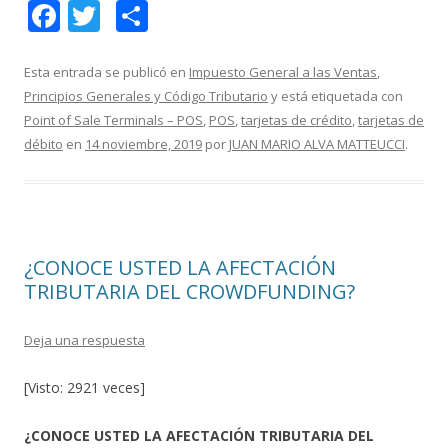
F
T
C
ac
w
o
e
itt
m
Esta entrada se publicó en
Impuesto General a las Ventas
,
Principios Generales y Código Tributario
y está etiquetada con
b
er
p
Point of Sale Terminals – POS
,
POS
,
tarjetas de crédito
,
tarjetas de
o
ar
débito
en
14 noviembre, 2019
por
JUAN MARIO ALVA MATTEUCCI
.
o
ti
k
r
¿CONOCE USTED LA AFECTACIÓN
TRIBUTARIA DEL CROWDFUNDING?
Deja una respuesta
[Visto: 2921 veces]
¿CONOCE USTED LA AFECTACIÓN TRIBUTARIA DEL