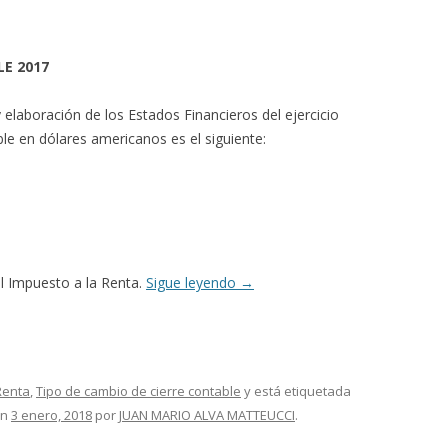
LE 2017
 elaboración de los Estados Financieros del ejercicio
ble en dólares americanos es el siguiente:
el Impuesto a la Renta.
Sigue leyendo
→
Renta
,
Tipo de cambio de cierre contable
y está etiquetada
n
3 enero, 2018
por
JUAN MARIO ALVA MATTEUCCI
.