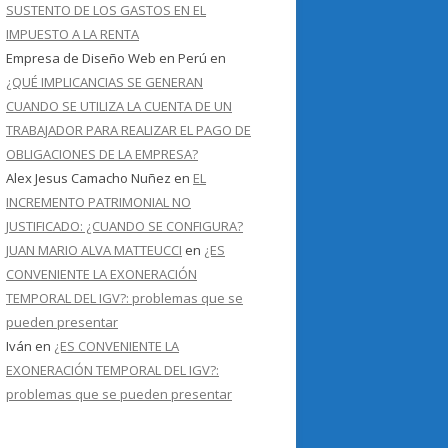
SUSTENTO DE LOS GASTOS EN EL
IMPUESTO A LA RENTA
Empresa de Diseño Web en Perú
en
¿QUÉ IMPLICANCIAS SE GENERAN
CUANDO SE UTILIZA LA CUENTA DE UN
TRABAJADOR PARA REALIZAR EL PAGO DE
OBLIGACIONES DE LA EMPRESA?
Alex Jesus Camacho Nuñez
en
EL
INCREMENTO PATRIMONIAL NO
JUSTIFICADO: ¿CUANDO SE CONFIGURA?
JUAN MARIO ALVA MATTEUCCI
en
¿ES
CONVENIENTE LA EXONERACIÓN
TEMPORAL DEL IGV?: problemas que se
pueden presentar
Iván
en
¿ES CONVENIENTE LA
EXONERACIÓN TEMPORAL DEL IGV?:
problemas que se pueden presentar