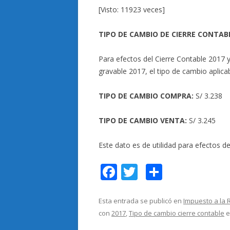
[Visto: 11923 veces]
TIPO DE CAMBIO DE CIERRE CONTAB
Para efectos del Cierre Contable 2017 y
gravable 2017, el tipo de cambio aplica
TIPO DE CAMBIO COMPRA:
S/ 3.238
TIPO DE CAMBIO VENTA:
S/ 3.245
Este dato es de utilidad para efectos d
F
T
C
ac
w
o
e
itt
m
Esta entrada se publicó en
Impuesto a la 
con
2017
,
Tipo de cambio cierre contable
e
b
er
p