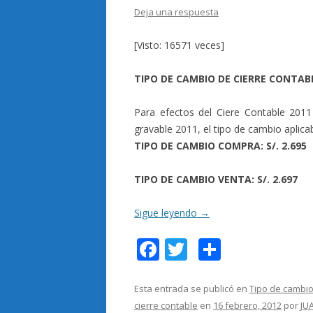
Deja una respuesta
[Visto: 16571 veces]
TIPO DE CAMBIO DE CIERRE CONTAB
Para efectos del Ciere Contable 2011 
gravable 2011, el tipo de cambio aplica
TIPO DE CAMBIO COMPRA: S/. 2.695
TIPO DE CAMBIO VENTA: S/. 2.697
Sigue leyendo
→
F
T
C
ac
w
o
e
itt
m
Esta entrada se publicó en
Tipo de cambio
cierre contable
en
16 febrero, 2012
por
JU