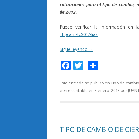
cotizaciones para el tipo de cambio, m
de 2012.
Puede verificar la información en 
ittipcam/tcS01Alias
Sigue leyendo
→
F
T
C
ac
w
o
e
itt
m
Esta entrada se publicó en
Tipo de cambio
cierre contable
en
3 enero, 2013
por
JUAN
b
er
p
o
ar
o
ti
k
r
TIPO DE CAMBIO DE CIE