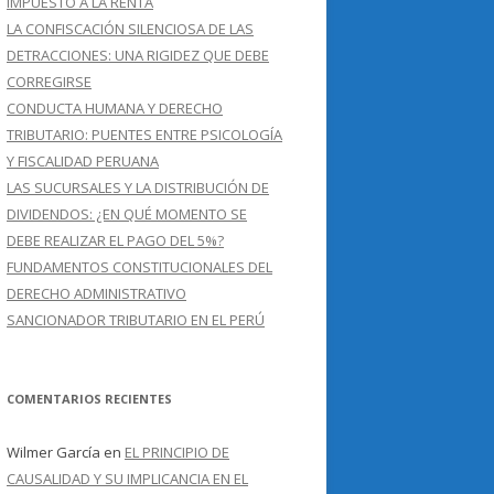
IMPUESTO A LA RENTA
LA CONFISCACIÓN SILENCIOSA DE LAS
DETRACCIONES: UNA RIGIDEZ QUE DEBE
CORREGIRSE
CONDUCTA HUMANA Y DERECHO
TRIBUTARIO: PUENTES ENTRE PSICOLOGÍA
Y FISCALIDAD PERUANA
LAS SUCURSALES Y LA DISTRIBUCIÓN DE
DIVIDENDOS: ¿EN QUÉ MOMENTO SE
DEBE REALIZAR EL PAGO DEL 5%?
FUNDAMENTOS CONSTITUCIONALES DEL
DERECHO ADMINISTRATIVO
SANCIONADOR TRIBUTARIO EN EL PERÚ
COMENTARIOS RECIENTES
Wilmer García
en
EL PRINCIPIO DE
CAUSALIDAD Y SU IMPLICANCIA EN EL