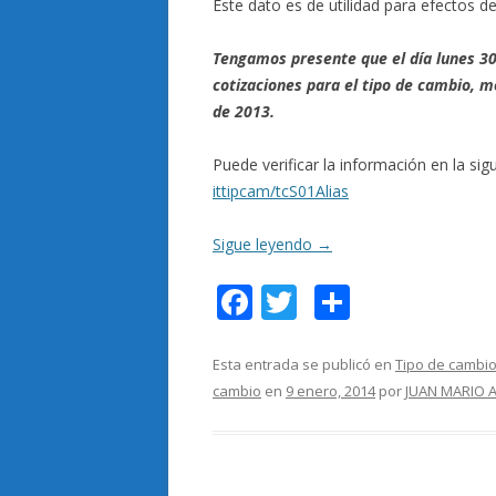
Este dato es de utilidad para efectos d
Tengamos presente que el día lunes 30 
cotizaciones para el tipo de cambio, mo
de 2013.
Puede verificar la información en la si
ittipcam/tcS01Alias
Sigue leyendo
→
F
T
C
ac
w
o
e
itt
m
Esta entrada se publicó en
Tipo de cambio
cambio
en
9 enero, 2014
por
JUAN MARIO 
b
er
p
o
ar
o
ti