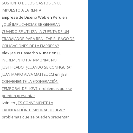
SUSTENTO DE LOS GASTOS EN EL
IMPUESTO A LA RENTA
Empresa de Diseño Web en Perú
en
¿QUÉ IMPLICANCIAS SE GENERAN
CUANDO SE UTILIZA LA CUENTA DE UN
TRABAJADOR PARA REALIZAR EL PAGO DE
OBLIGACIONES DE LA EMPRESA?
Alex Jesus Camacho Nuñez
en
EL
INCREMENTO PATRIMONIAL NO
JUSTIFICADO: ¿CUANDO SE CONFIGURA?
JUAN MARIO ALVA MATTEUCCI
en
¿ES
CONVENIENTE LA EXONERACIÓN
TEMPORAL DEL IGV?: problemas que se
pueden presentar
Iván
en
¿ES CONVENIENTE LA
EXONERACIÓN TEMPORAL DEL IGV?:
problemas que se pueden presentar