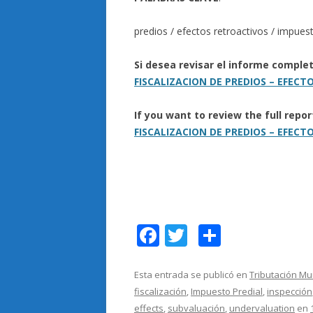
predios / efectos retroactivos / impuest
Si desea revisar el informe comple
FISCALIZACION DE PREDIOS – EFEC
If you want to review the full repo
FISCALIZACION DE PREDIOS – EFEC
F
T
C
ac
w
o
e
itt
m
Esta entrada se publicó en
Tributación Mu
fiscalización
,
Impuesto Predial
,
inspección
b
er
p
effects
,
subvaluación
,
undervaluation
en