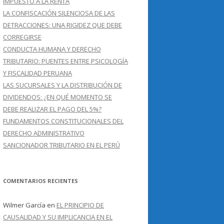
IMPUESTO A LA RENTA
LA CONFISCACIÓN SILENCIOSA DE LAS
DETRACCIONES: UNA RIGIDEZ QUE DEBE
CORREGIRSE
CONDUCTA HUMANA Y DERECHO
TRIBUTARIO: PUENTES ENTRE PSICOLOGÍA
Y FISCALIDAD PERUANA
LAS SUCURSALES Y LA DISTRIBUCIÓN DE
DIVIDENDOS: ¿EN QUÉ MOMENTO SE
DEBE REALIZAR EL PAGO DEL 5%?
FUNDAMENTOS CONSTITUCIONALES DEL
DERECHO ADMINISTRATIVO
SANCIONADOR TRIBUTARIO EN EL PERÚ
COMENTARIOS RECIENTES
Wilmer García
en
EL PRINCIPIO DE
CAUSALIDAD Y SU IMPLICANCIA EN EL