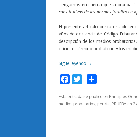
Tengamos en cuenta que la prueba
“
constitutivos de las normas jurídicas a 
El presente artículo busca establecer 
años de existencia del Código Tributari
descripción de los medios probatorios,
oficio, el término probatorio y los me
Sigue leyendo
→
F
T
C
ac
w
o
e
itt
m
Esta entrada se publicó en
Principios Gen
medios probatorios
,
pericia
,
PRUEBA
en
2 
b
er
p
o
ar
o
ti