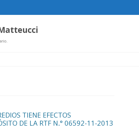
 Matteucci
ario.
Ir
al
contenido
REDIOS TIENE EFECTOS
SITO DE LA RTF N.° 06592-11-2013