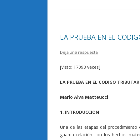
o
ar
o
ti
k
r
LA PRUEBA EN EL CODI
Deja una respuesta
[Visto: 17093 veces]
LA PRUEBA EN EL CODIGO TRIBUTA
Mario Alva Matteucci
1. INTRODUCCION
Una de las etapas del procedimiento c
guarda relación con los hechos mater