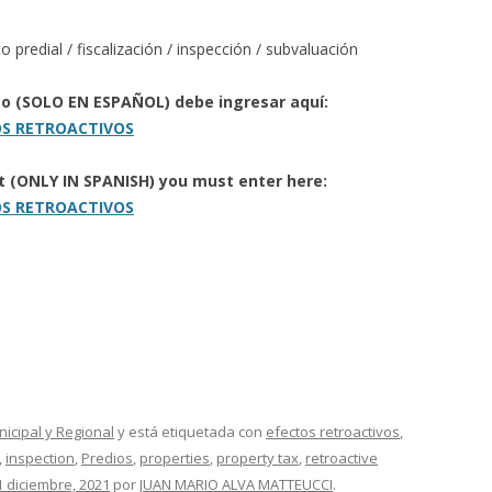
o predial / fiscalización / inspección / subvaluación
to (SOLO EN ESPAÑOL) debe ingresar aquí:
TOS RETROACTIVOS
rt (ONLY IN SPANISH) you must enter here:
TOS RETROACTIVOS
nicipal y Regional
y está etiquetada con
efectos retroactivos
,
,
inspection
,
Predios
,
properties
,
property tax
,
retroactive
1 diciembre, 2021
por
JUAN MARIO ALVA MATTEUCCI
.