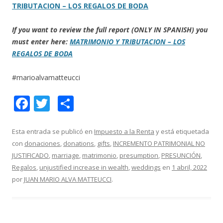
TRIBUTACION – LOS REGALOS DE BODA
If you want to review the full report (ONLY IN SPANISH) you
must enter here:
MATRIMONIO Y TRIBUTACION – LOS
REGALOS DE BODA
#marioalvamatteucci
F
T
C
ac
w
o
e
itt
m
Esta entrada se publicó en
Impuesto a la Renta
y está etiquetada
con
donaciones
,
donations
,
gifts
,
INCREMENTO PATRIMONIAL NO
b
er
p
JUSTIFICADO
,
marriage
,
matrimonio
,
presumption
,
PRESUNCIÓN
,
o
ar
Regalos
,
unjustified increase in wealth
,
weddings
en
1 abril, 2022
o
ti
por
JUAN MARIO ALVA MATTEUCCI
.
k
r