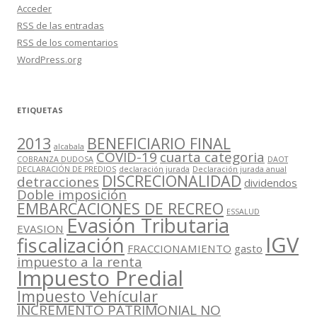
Acceder
RSS
de las entradas
RSS
de los comentarios
WordPress.org
ETIQUETAS
2013
BENEFICIARIO FINAL
alcabala
COVID-19
cuarta categoria
COBRANZA DUDOSA
DAOT
DECLARACIÓN DE PREDIOS
declaración jurada
Declaración jurada anual
DISCRECIONALIDAD
detracciones
dividendos
Doble imposición
EMBARCACIONES DE RECREO
ESSALUD
Evasión Tributaria
EVASION
IGV
fiscalización
FRACCIONAMIENTO
gasto
impuesto a la renta
Impuesto Predial
Impuesto Vehícular
INCREMENTO PATRIMONIAL NO