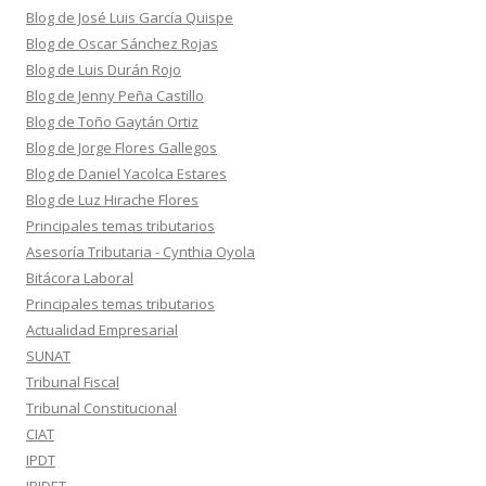
Blog de José Luis García Quispe
Blog de Oscar Sánchez Rojas
Blog de Luis Durán Rojo
Blog de Jenny Peña Castillo
Blog de Toño Gaytán Ortiz
Blog de Jorge Flores Gallegos
Blog de Daniel Yacolca Estares
Blog de Luz Hirache Flores
Principales temas tributarios
Asesoría Tributaria - Cynthia Oyola
Bitácora Laboral
Principales temas tributarios
Actualidad Empresarial
SUNAT
Tribunal Fiscal
Tribunal Constitucional
CIAT
IPDT