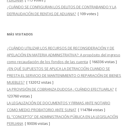
PERUANA
[ 115 votes ]
¿CUÁNDO SE CONFIGURAN LOS DELITOS DE CONTRABANDO Y LA
DEFRAUDACIÓN DE RENTAS DE ADUANA?
[ 109 votes ]
MÁS VISITADOS
¿CUÁNDO UTILIZAR LOS RECURSOS DE RECONSIDERACIÓN Y DE
APELACIÓN EN MATERIA ADMINISTRATIVA?: A propósito del ingreso
como recaudación de los fondos de las cuenta
[ 166336 vistas ]
¿EN QUÉ SUPUESTOS SE APLICA LA DETRACCIÓN CUANDO SE
PRESTA EL SERVICIO DE MANTENIMIENTO O REPARACIÓN DE BIENES
MUEBLES?
[ 132012 vistas ]
LA PROVISIÓN DE COBRANZA DUDOSA ¿CUÁNDO EFECTUARLA?
[
123760 vistas ]
LA LEGALIZACIÓN DE DOCUMENTOS Y FIRMAS ANTE NOTARIO
COMO MEDIO PROBATORIO ANTE SUNAT
[ 114784 vistas ]
EL “CONCEPTO” DE ADMINISTRACIÓN PÚBLICA EN LA LEGISLACIÓN
PERUANA
[ 93036 vistas ]