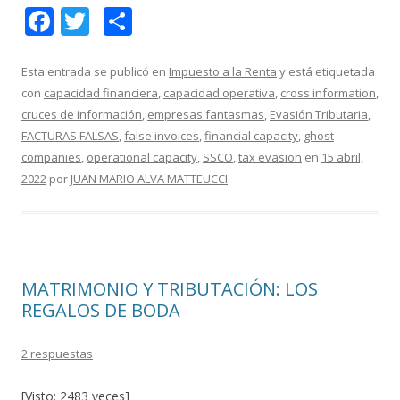
F
T
C
ac
w
o
e
itt
m
Esta entrada se publicó en
Impuesto a la Renta
y está etiquetada
con
capacidad financiera
,
capacidad operativa
,
cross information
,
b
er
p
cruces de información
,
empresas fantasmas
,
Evasión Tributaria
,
o
ar
FACTURAS FALSAS
,
false invoices
,
financial capacity
,
ghost
o
ti
companies
,
operational capacity
,
SSCO
,
tax evasion
en
15 abril,
2022
por
JUAN MARIO ALVA MATTEUCCI
.
k
r
MATRIMONIO Y TRIBUTACIÓN: LOS
REGALOS DE BODA
2 respuestas
[Visto: 2483 veces]