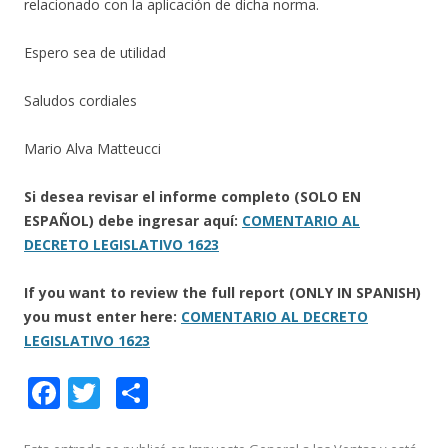
relacionado con la aplicación de dicha norma.
Espero sea de utilidad
Saludos cordiales
Mario Alva Matteucci
Si desea revisar el informe completo (SOLO EN
ESPAÑOL) debe ingresar aquí:
COMENTARIO AL
DECRETO LEGISLATIVO 1623
If you want to review the full report (ONLY IN SPANISH)
you must enter here:
COMENTARIO AL DECRETO
LEGISLATIVO 1623
F
T
C
ac
w
o