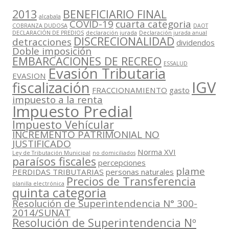
2013
BENEFICIARIO FINAL
alcabala
COVID-19
cuarta categoria
COBRANZA DUDOSA
DAOT
DECLARACIÓN DE PREDIOS
declaración jurada
Declaración jurada anual
DISCRECIONALIDAD
detracciones
dividendos
Doble imposición
EMBARCACIONES DE RECREO
ESSALUD
Evasión Tributaria
EVASION
IGV
fiscalización
FRACCIONAMIENTO
gasto
impuesto a la renta
Impuesto Predial
Impuesto Vehícular
INCREMENTO PATRIMONIAL NO
JUSTIFICADO
Norma XVI
Ley de Tributación Municipal
no domiciliados
paraísos fiscales
percepciones
plame
PERDIDAS TRIBUTARIAS
personas naturales
Precios de Transferencia
planilla electrónica
quinta categoria
Resolución de Superintendencia N° 300-
2014/SUNAT
Resolución de Superintendencia Nº