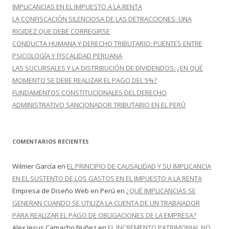
:
IMPLICANCIAS EN EL IMPUESTO A LA RENTA
LA CONFISCACIÓN SILENCIOSA DE LAS DETRACCIONES: UNA
RIGIDEZ QUE DEBE CORREGIRSE
CONDUCTA HUMANA Y DERECHO TRIBUTARIO: PUENTES ENTRE
PSICOLOGÍA Y FISCALIDAD PERUANA
LAS SUCURSALES Y LA DISTRIBUCIÓN DE DIVIDENDOS: ¿EN QUÉ
MOMENTO SE DEBE REALIZAR EL PAGO DEL 5%?
FUNDAMENTOS CONSTITUCIONALES DEL DERECHO
ADMINISTRATIVO SANCIONADOR TRIBUTARIO EN EL PERÚ
COMENTARIOS RECIENTES
Wilmer García
en
EL PRINCIPIO DE CAUSALIDAD Y SU IMPLICANCIA
EN EL SUSTENTO DE LOS GASTOS EN EL IMPUESTO A LA RENTA
Empresa de Diseño Web en Perú
en
¿QUÉ IMPLICANCIAS SE
GENERAN CUANDO SE UTILIZA LA CUENTA DE UN TRABAJADOR
PARA REALIZAR EL PAGO DE OBLIGACIONES DE LA EMPRESA?
Alex Jesus Camacho Nuñez
en
EL INCREMENTO PATRIMONIAL NO