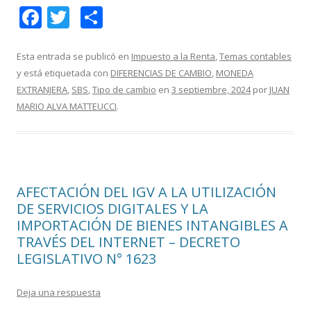
F
T
C
ac
w
o
e
itt
m
Esta entrada se publicó en
Impuesto a la Renta
,
Temas contables
y está etiquetada con
DIFERENCIAS DE CAMBIO
,
MONEDA
b
er
p
EXTRANJERA
,
SBS
,
Tipo de cambio
en
3 septiembre, 2024
por
JUAN
o
ar
MARIO ALVA MATTEUCCI
.
o
ti
k
r
AFECTACIÓN DEL IGV A LA UTILIZACIÓN
DE SERVICIOS DIGITALES Y LA
IMPORTACIÓN DE BIENES INTANGIBLES A
TRAVÉS DEL INTERNET – DECRETO
LEGISLATIVO N° 1623
Deja una respuesta