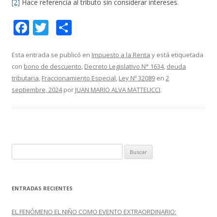
[2]
Hace referencia al tributo sin considerar intereses.
F
T
C
ac
w
o
e
itt
m
Esta entrada se publicó en
Impuesto a la Renta
y está etiquetada
con
bono de descuento
,
Decreto Legislativo N° 1634
,
deuda
b
er
p
tributaria
,
Fraccionamiento Especial
,
Ley Nº 32089
en
2
o
ar
septiembre, 2024
por
JUAN MARIO ALVA MATTEUCCI
.
o
ti
k
r
B
u
s
c
ENTRADAS RECIENTES
a
r
EL FENÓMENO EL NIÑO COMO EVENTO EXTRAORDINARIO: