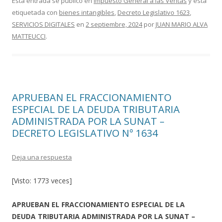
e
itt
m
Esta entrada se publicó en
Impuesto General a las Ventas
y está
etiquetada con
bienes intangibles
,
Decreto Legislativo 1623
,
b
er
p
SERVICIOS DIGITALES
en
2 septiembre, 2024
por
JUAN MARIO ALVA
o
ar
MATTEUCCI
.
o
ti
k
r
APRUEBAN EL FRACCIONAMIENTO
ESPECIAL DE LA DEUDA TRIBUTARIA
ADMINISTRADA POR LA SUNAT –
DECRETO LEGISLATIVO N° 1634
Deja una respuesta
[Visto: 1773 veces]
APRUEBAN EL FRACCIONAMIENTO ESPECIAL DE LA
DEUDA TRIBUTARIA ADMINISTRADA POR LA SUNAT –