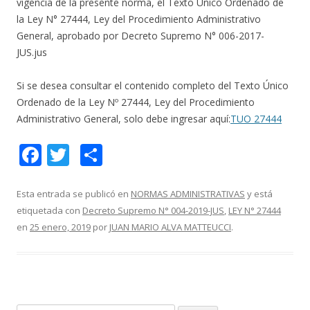
vigencia de la presente norma, el Texto Único Ordenado de
la Ley N° 27444, Ley del Procedimiento Administrativo
General, aprobado por Decreto Supremo N° 006-2017-
JUS.jus
Si se desea consultar el contenido completo del Texto Único
Ordenado de la Ley Nº 27444, Ley del Procedimiento
Administrativo General, solo debe ingresar aquí:
TUO 27444
F
T
C
ac
w
o
e
itt
m
Esta entrada se publicó en
NORMAS ADMINISTRATIVAS
y está
etiquetada con
Decreto Supremo N° 004-2019-JUS
,
LEY N° 27444
b
er
p
en
25 enero, 2019
por
JUAN MARIO ALVA MATTEUCCI
.
o
ar
o
ti
k
r