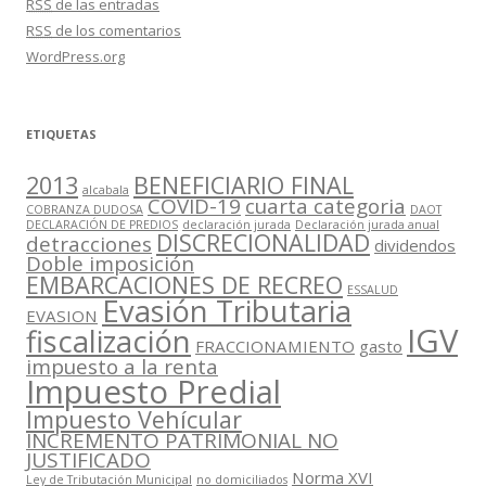
RSS
de las entradas
RSS
de los comentarios
WordPress.org
ETIQUETAS
2013
BENEFICIARIO FINAL
alcabala
COVID-19
cuarta categoria
COBRANZA DUDOSA
DAOT
DECLARACIÓN DE PREDIOS
declaración jurada
Declaración jurada anual
DISCRECIONALIDAD
detracciones
dividendos
Doble imposición
EMBARCACIONES DE RECREO
ESSALUD
Evasión Tributaria
EVASION
IGV
fiscalización
FRACCIONAMIENTO
gasto
impuesto a la renta
Impuesto Predial
Impuesto Vehícular
INCREMENTO PATRIMONIAL NO
JUSTIFICADO
Norma XVI
Ley de Tributación Municipal
no domiciliados