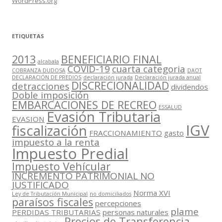
WordPress.org
ETIQUETAS
2013
BENEFICIARIO FINAL
alcabala
COVID-19
cuarta categoria
COBRANZA DUDOSA
DAOT
DECLARACIÓN DE PREDIOS
declaración jurada
Declaración jurada anual
DISCRECIONALIDAD
detracciones
dividendos
Doble imposición
EMBARCACIONES DE RECREO
ESSALUD
Evasión Tributaria
EVASION
IGV
fiscalización
FRACCIONAMIENTO
gasto
impuesto a la renta
Impuesto Predial
Impuesto Vehícular
INCREMENTO PATRIMONIAL NO
JUSTIFICADO
Norma XVI
Ley de Tributación Municipal
no domiciliados
paraísos fiscales
percepciones
plame
PERDIDAS TRIBUTARIAS
personas naturales
Precios de Transferencia