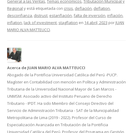
General a las Ventas
,
Temas económicos
,
Tributación Municipal y
b
er
p
Regional
y está etiquetada con
crisis
,
deflación
,
deflation
,
o
ar
desconfianza
,
distrust
,
estanflación
,
falta de inversión
,
inflación
,
o
ti
inflation
,
lack of investment
,
stagflation
en
14 abril, 2023
por
JUAN
MARIO ALVA MATTEUCCI
.
k
r
Acerca de JUAN MARIO ALVA MATTEUCCI
Abogado de la Pontificia Universidad Católica del Perú -PUCP.
Magíster en Contabilidad con mención en Política y Administración
Tributaria de la Universidad Nacional Mayor de San Marcos -
UNMSM. Asociado activo del Instituto Peruano de Derecho
Tributario - IPDT. Ha sido Miembro del Consejo Directivo del
Servicio de Administración Tributaria - SAT de la Municipalidad
Metropolitana de Lima (2019 - 2022). Profesor del Curso de
Especialización Avanzada en Tributación de la Pontificia
Universidad Católica del Perú. Profesor del Programa en Gestión