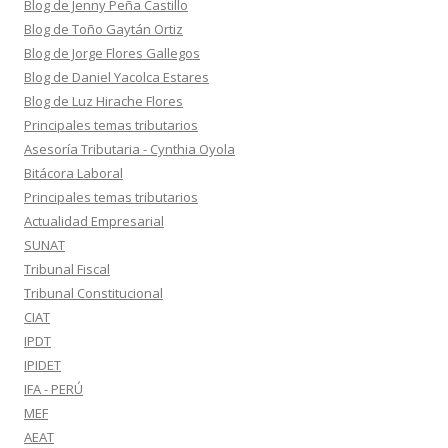
Blog de Jenny Peña Castillo
Blog de Toño Gaytán Ortiz
Blog de Jorge Flores Gallegos
Blog de Daniel Yacolca Estares
Blog de Luz Hirache Flores
Principales temas tributarios
Asesoría Tributaria - Cynthia Oyola
Bitácora Laboral
Principales temas tributarios
Actualidad Empresarial
SUNAT
Tribunal Fiscal
Tribunal Constitucional
CIAT
IPDT
IPIDET
IFA - PERÚ
MEF
AEAT