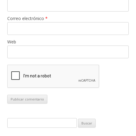
Correo electrónico
*
Web
B
u