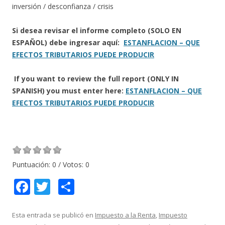
inversión / desconfianza / crisis
Si desea revisar el informe completo (SOLO EN
ESPAÑOL) debe ingresar aquí:
ESTANFLACION – QUE
EFECTOS TRIBUTARIOS PUEDE PRODUCIR
If you want to review the full report (ONLY IN
SPANISH) you must enter here:
ESTANFLACION – QUE
EFECTOS TRIBUTARIOS PUEDE PRODUCIR
Puntuación:
0
/ Votos:
0
F
T
C
ac
w
o
e
itt
m
Esta entrada se publicó en
Impuesto a la Renta
,
Impuesto