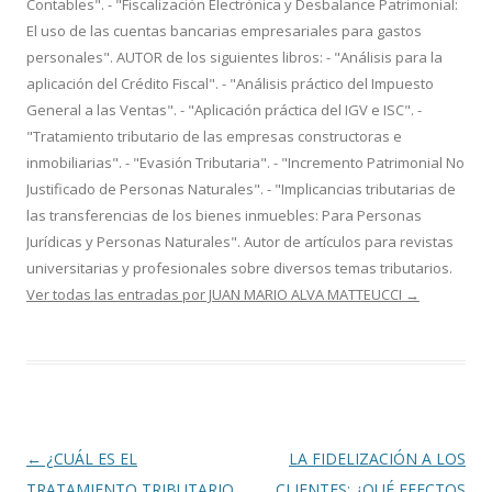
Contables". - "Fiscalización Electrónica y Desbalance Patrimonial:
El uso de las cuentas bancarias empresariales para gastos
personales". AUTOR de los siguientes libros: - "Análisis para la
aplicación del Crédito Fiscal". - "Análisis práctico del Impuesto
General a las Ventas". - "Aplicación práctica del IGV e ISC". -
"Tratamiento tributario de las empresas constructoras e
inmobiliarias". - "Evasión Tributaria". - "Incremento Patrimonial No
Justificado de Personas Naturales". - "Implicancias tributarias de
las transferencias de los bienes inmuebles: Para Personas
Jurídicas y Personas Naturales". Autor de artículos para revistas
universitarias y profesionales sobre diversos temas tributarios.
Ver todas las entradas por JUAN MARIO ALVA MATTEUCCI
→
Navegación
←
¿CUÁL ES EL
LA FIDELIZACIÓN A LOS
de
TRATAMIENTO TRIBUTARIO
CLIENTES: ¿QUÉ EFECTOS