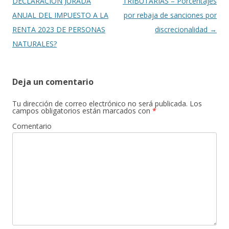
entradas
DECLARACIÓN JURADA
TRIBUTARIAS – Porcentajes
ANUAL DEL IMPUESTO A LA
por rebaja de sanciones por
RENTA 2023 DE PERSONAS
discrecionalidad
→
NATURALES?
Deja un comentario
Tu dirección de correo electrónico no será publicada.
Los
campos obligatorios están marcados con
*
Comentario