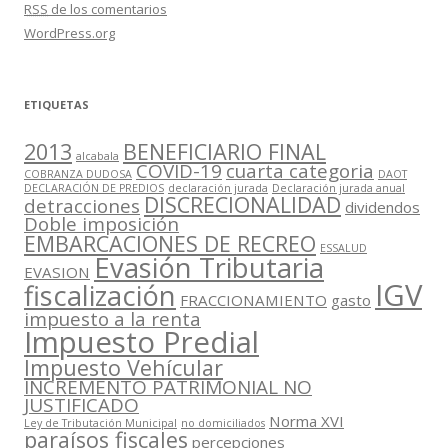
RSS
de los comentarios
WordPress.org
ETIQUETAS
2013
BENEFICIARIO FINAL
alcabala
COVID-19
cuarta categoria
COBRANZA DUDOSA
DAOT
DECLARACIÓN DE PREDIOS
declaración jurada
Declaración jurada anual
DISCRECIONALIDAD
detracciones
dividendos
Doble imposición
EMBARCACIONES DE RECREO
ESSALUD
Evasión Tributaria
EVASION
IGV
fiscalización
FRACCIONAMIENTO
gasto
impuesto a la renta
Impuesto Predial
Impuesto Vehícular
INCREMENTO PATRIMONIAL NO
JUSTIFICADO
Norma XVI
Ley de Tributación Municipal
no domiciliados
paraísos fiscales
percepciones