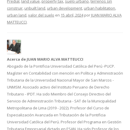
Predial
,
land value
,
property tax
,
suelo urbano
,
terrenos sin
o
ar
construir
,
unbuilt land
,
urban development
,
urban habilitation
,
o
ti
urban land
,
valor del suelo
en
15 abril, 2024
por
JUAN MARIO ALVA
MATTEUCCI
.
k
r
Acerca de JUAN MARIO ALVA MATTEUCCI
Abogado de la Pontificia Universidad Católica del Perú -PUCP.
Magíster en Contabilidad con mención en Política y Administración
Tributaria de la Universidad Nacional Mayor de San Marcos -
UNMSM. Asociado activo del Instituto Peruano de Derecho
Tributario - IPDT. Ha sido Miembro del Consejo Directivo del
Servicio de Administración Tributaria - SAT de la Municipalidad
Metropolitana de Lima (2019 - 2022). Profesor del Curso de
Especialización Avanzada en Tributación de la Pontificia
Universidad Católica del Perú. Profesor del Programa en Gestión
Tributaria Empresarial dictado en ESAN. Ha sido Profesor de los