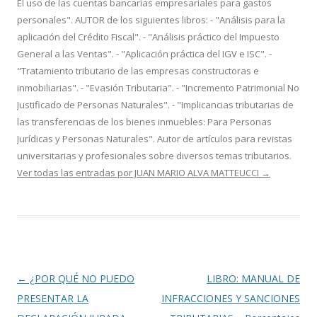
El uso de las cuentas bancarias empresariales para gastos
personales". AUTOR de los siguientes libros: - "Análisis para la
aplicación del Crédito Fiscal". - "Análisis práctico del Impuesto
General a las Ventas". - "Aplicación práctica del IGV e ISC". -
"Tratamiento tributario de las empresas constructoras e
inmobiliarias". - "Evasión Tributaria". - "Incremento Patrimonial No
Justificado de Personas Naturales". - "Implicancias tributarias de
las transferencias de los bienes inmuebles: Para Personas
Jurídicas y Personas Naturales". Autor de artículos para revistas
universitarias y profesionales sobre diversos temas tributarios.
Ver todas las entradas por JUAN MARIO ALVA MATTEUCCI
→
Navegación
←
¿POR QUÉ NO PUEDO
LIBRO: MANUAL DE
de
PRESENTAR LA
INFRACCIONES Y SANCIONES