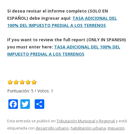
Si desea revisar el informe completo (SOLO EN
ESPAÑOL) debe ingresar aquí:
TASA ADICIONAL DEL
100% DEL IMPUESTO PREDIAL A LOS TERRENOS
If you want to review the full report (ONLY IN SPANISH)
you must enter here:
TASA ADICIONAL DEL 100% DEL
IMPUESTO PREDIAL A LOS TERRENOS
Puntuación:
5
/ Votos:
1
F
T
C
ac
w
o
e
itt
m
Esta entrada se publicó en
Tributación Municipal y Regional
y está
etiquetada con
desarrollo urbano
,
habilitación urbana
,
Impuesto
b
er
p