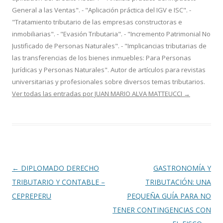
General a las Ventas". - "Aplicación práctica del IGV e ISC". -
"Tratamiento tributario de las empresas constructoras e
inmobiliarias". - "Evasión Tributaria". - "Incremento Patrimonial No
Justificado de Personas Naturales". - "Implicancias tributarias de
las transferencias de los bienes inmuebles: Para Personas
Jurídicas y Personas Naturales". Autor de artículos para revistas
universitarias y profesionales sobre diversos temas tributarios.
Ver todas las entradas por JUAN MARIO ALVA MATTEUCCI
→
Navegación
←
DIPLOMADO DERECHO
GASTRONOMÍA Y
de
TRIBUTARIO Y CONTABLE –
TRIBUTACIÓN: UNA
entradas
CEPREPERU
PEQUEÑA GUÍA PARA NO
TENER CONTINGENCIAS CON