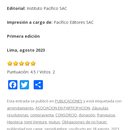
Editorial:
Instituto Pacífico SAC
Impresión a cargo de:
Pacífico Editores SAC
Primera edición
Lima, agosto 2023
Puntuación:
4.5
/ Votos:
2
F
T
C
ac
w
o
e
itt
m
Esta entrada se publicó en
PUBLICACIONES
y está etiquetada con
arrendamiento
,
ASOCIACION EN PARTICIPACION
,
cláusulas
b
er
p
resolutorias
,
compraventa
,
CONSORCIO
,
donación
,
franquicia
,
o
ar
Hipoteca
,
Joint Venture
,
mutuo
,
Obligaciones de no hacer
,
publicidad por canje
,
servidumbre
,
usufructo
en
18 agosto, 2023