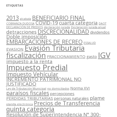
ETIQUETAS
2013
BENEFICIARIO FINAL
alcabala
COVID-19
cuarta categoria
COBRANZA DUDOSA
DAOT
DECLARACIÓN DE PREDIOS
declaración jurada
Declaración jurada anual
DISCRECIONALIDAD
detracciones
dividendos
Doble imposición
EMBARCACIONES DE RECREO
ESSALUD
Evasión Tributaria
EVASION
IGV
fiscalización
FRACCIONAMIENTO
gasto
impuesto a la renta
Impuesto Predial
Impuesto Vehícular
INCREMENTO PATRIMONIAL NO
JUSTIFICADO
Norma XVI
Ley de Tributación Municipal
no domiciliados
paraísos fiscales
percepciones
plame
PERDIDAS TRIBUTARIAS
personas naturales
Precios de Transferencia
planilla electrónica
quinta categoria
Resolución de Superintendencia N° 300-