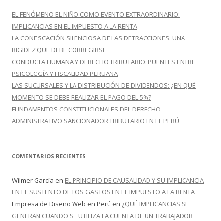
r
EL FENÓMENO EL NIÑO COMO EVENTO EXTRAORDINARIO:
:
IMPLICANCIAS EN EL IMPUESTO A LA RENTA
LA CONFISCACIÓN SILENCIOSA DE LAS DETRACCIONES: UNA
RIGIDEZ QUE DEBE CORREGIRSE
CONDUCTA HUMANA Y DERECHO TRIBUTARIO: PUENTES ENTRE
PSICOLOGÍA Y FISCALIDAD PERUANA
LAS SUCURSALES Y LA DISTRIBUCIÓN DE DIVIDENDOS: ¿EN QUÉ
MOMENTO SE DEBE REALIZAR EL PAGO DEL 5%?
FUNDAMENTOS CONSTITUCIONALES DEL DERECHO
ADMINISTRATIVO SANCIONADOR TRIBUTARIO EN EL PERÚ
COMENTARIOS RECIENTES
Wilmer García
en
EL PRINCIPIO DE CAUSALIDAD Y SU IMPLICANCIA
EN EL SUSTENTO DE LOS GASTOS EN EL IMPUESTO A LA RENTA
Empresa de Diseño Web en Perú
en
¿QUÉ IMPLICANCIAS SE
GENERAN CUANDO SE UTILIZA LA CUENTA DE UN TRABAJADOR