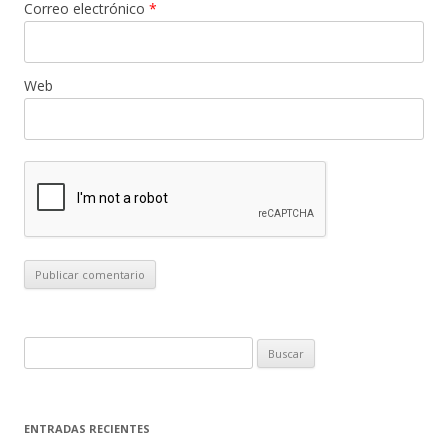
Correo electrónico
*
Web
B
u
s
c
ENTRADAS RECIENTES
a