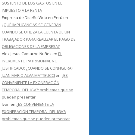
SUSTENTO DE LOS GASTOS EN EL
IMPUESTO A LA RENTA
Empresa de Diseño Web en Perú
en
¿QUÉ IMPLICANCIAS SE GENERAN
CUANDO SE UTILIZA LA CUENTA DE UN
TRABAJADOR PARA REALIZAR EL PAGO DE
OBLIGACIONES DE LA EMPRESA?
Alex Jesus Camacho Nuñez
en
EL
INCREMENTO PATRIMONIAL NO
JUSTIFICADO: ¿CUANDO SE CONFIGURA?
JUAN MARIO ALVA MATTEUCCI
en
¿ES
CONVENIENTE LA EXONERACIÓN
TEMPORAL DEL IGV?: problemas que se
pueden presentar
Iván
en
¿ES CONVENIENTE LA
EXONERACIÓN TEMPORAL DEL IGV?:
problemas que se pueden presentar