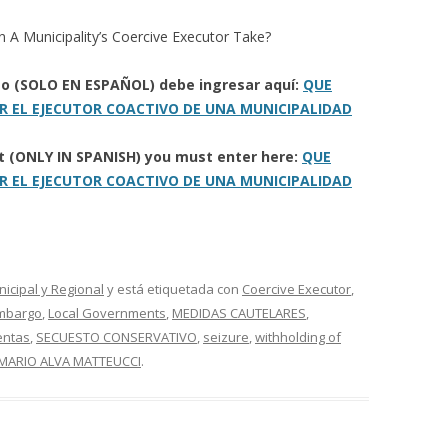
A Municipality’s Coercive Executor Take?
eto (SOLO EN ESPAÑOL) debe ingresar aquí:
QUE
 EL EJECUTOR COACTIVO DE UNA MUNICIPALIDAD
ort (ONLY IN SPANISH) you must enter here:
QUE
 EL EJECUTOR COACTIVO DE UNA MUNICIPALIDAD
nicipal y Regional
y está etiquetada con
Coercive Executor
,
mbargo
,
Local Governments
,
MEDIDAS CAUTELARES
,
entas
,
SECUESTO CONSERVATIVO
,
seizure
,
withholding of
 MARIO ALVA MATTEUCCI
.