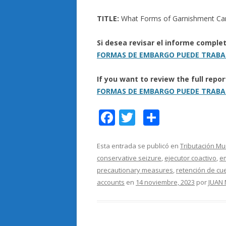
TITLE:
What Forms of Garnishment Can 
Si desea revisar el informe compl
FORMAS DE EMBARGO PUEDE TRABAR
If you want to review the full rep
FORMAS DE EMBARGO PUEDE TRABAR
F
T
C
ac
w
o
e
itt
m
Esta entrada se publicó en
Tributación Mu
conservative seizure
,
ejecutor coactivo
,
e
b
er
p
precautionary measures
,
retención de cu
o
ar
accounts
en
14 noviembre, 2023
por
JUAN
o
ti
k
r