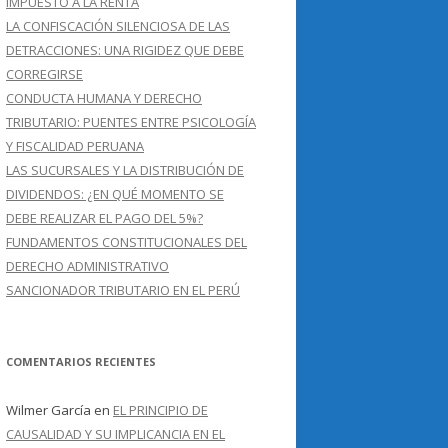
IMPUESTO A LA RENTA
LA CONFISCACIÓN SILENCIOSA DE LAS
DETRACCIONES: UNA RIGIDEZ QUE DEBE
CORREGIRSE
CONDUCTA HUMANA Y DERECHO
TRIBUTARIO: PUENTES ENTRE PSICOLOGÍA
Y FISCALIDAD PERUANA
LAS SUCURSALES Y LA DISTRIBUCIÓN DE
DIVIDENDOS: ¿EN QUÉ MOMENTO SE
DEBE REALIZAR EL PAGO DEL 5%?
FUNDAMENTOS CONSTITUCIONALES DEL
DERECHO ADMINISTRATIVO
SANCIONADOR TRIBUTARIO EN EL PERÚ
COMENTARIOS RECIENTES
Wilmer García
en
EL PRINCIPIO DE
CAUSALIDAD Y SU IMPLICANCIA EN EL