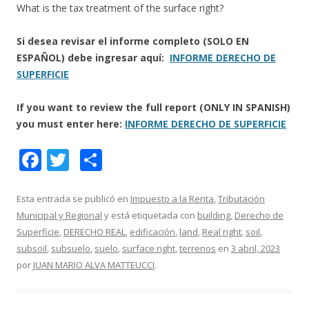
What is the tax treatment of the surface right?
Si desea revisar el informe completo (SOLO EN
ESPAÑOL) debe ingresar aquí:
INFORME DERECHO DE
SUPERFICIE
If you want to review the full report (ONLY IN SPANISH)
you must enter here:
INFORME DERECHO DE SUPERFICIE
F
T
C
ac
w
o
e
itt
m
Esta entrada se publicó en
Impuesto a la Renta
,
Tributación
Municipal y Regional
y está etiquetada con
building
,
Derecho de
b
er
p
Superficie
,
DERECHO REAL
,
edificación
,
land
,
Real right
,
soil
,
o
ar
subsoil
,
subsuelo
,
suelo
,
surface right
,
terrenos
en
3 abril, 2023
o
ti
por
JUAN MARIO ALVA MATTEUCCI
.
k
r