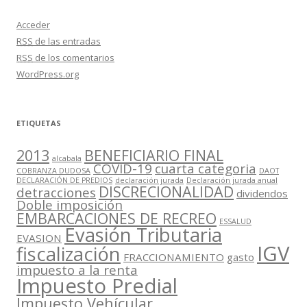
Acceder
RSS
de las entradas
RSS
de los comentarios
WordPress.org
ETIQUETAS
2013
BENEFICIARIO FINAL
alcabala
COVID-19
cuarta categoria
COBRANZA DUDOSA
DAOT
DECLARACIÓN DE PREDIOS
declaración jurada
Declaración jurada anual
DISCRECIONALIDAD
detracciones
dividendos
Doble imposición
EMBARCACIONES DE RECREO
ESSALUD
Evasión Tributaria
EVASION
IGV
fiscalización
FRACCIONAMIENTO
gasto
impuesto a la renta
Impuesto Predial
Impuesto Vehícular