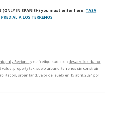
ort (ONLY IN SPANISH) you must enter here:
TASA
 PREDIAL A LOS TERRENOS
nicipal y Regional
y está etiquetada con
desarrollo urbano
,
d value
,
property tax
,
suelo urbano
,
terrenos sin construir
,
bilitation
,
urban land
,
valor del suelo
en
15 abril, 2024
por