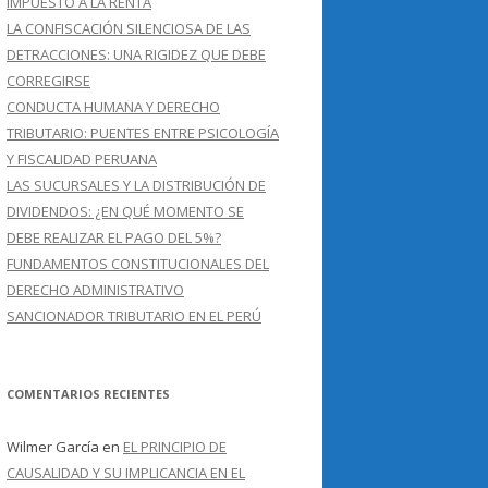
IMPUESTO A LA RENTA
LA CONFISCACIÓN SILENCIOSA DE LAS
DETRACCIONES: UNA RIGIDEZ QUE DEBE
CORREGIRSE
CONDUCTA HUMANA Y DERECHO
TRIBUTARIO: PUENTES ENTRE PSICOLOGÍA
Y FISCALIDAD PERUANA
LAS SUCURSALES Y LA DISTRIBUCIÓN DE
DIVIDENDOS: ¿EN QUÉ MOMENTO SE
DEBE REALIZAR EL PAGO DEL 5%?
FUNDAMENTOS CONSTITUCIONALES DEL
DERECHO ADMINISTRATIVO
SANCIONADOR TRIBUTARIO EN EL PERÚ
COMENTARIOS RECIENTES
Wilmer García
en
EL PRINCIPIO DE
CAUSALIDAD Y SU IMPLICANCIA EN EL