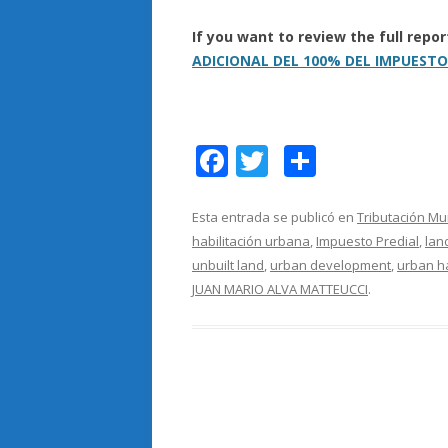
If you want to review the full rep
ADICIONAL DEL 100% DEL IMPUESTO
F
T
C
ac
w
o
e
itt
m
Esta entrada se publicó en
Tributación Mu
habilitación urbana
,
Impuesto Predial
,
lan
b
er
p
unbuilt land
,
urban development
,
urban ha
o
ar
JUAN MARIO ALVA MATTEUCCI
.
o
ti
k
r