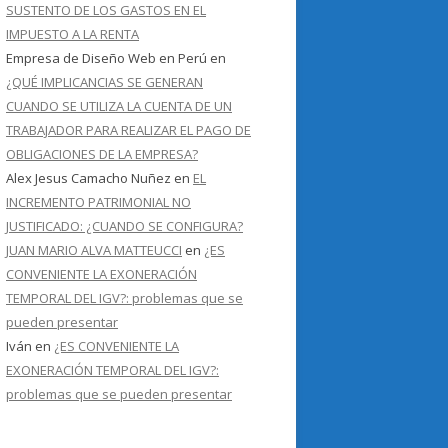
SUSTENTO DE LOS GASTOS EN EL
IMPUESTO A LA RENTA
Empresa de Diseño Web en Perú
en
¿QUÉ IMPLICANCIAS SE GENERAN
CUANDO SE UTILIZA LA CUENTA DE UN
TRABAJADOR PARA REALIZAR EL PAGO DE
OBLIGACIONES DE LA EMPRESA?
Alex Jesus Camacho Nuñez
en
EL
INCREMENTO PATRIMONIAL NO
JUSTIFICADO: ¿CUANDO SE CONFIGURA?
JUAN MARIO ALVA MATTEUCCI
en
¿ES
CONVENIENTE LA EXONERACIÓN
TEMPORAL DEL IGV?: problemas que se
pueden presentar
Iván
en
¿ES CONVENIENTE LA
EXONERACIÓN TEMPORAL DEL IGV?:
problemas que se pueden presentar