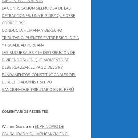
IMPUESTO A LA RENTA
LA CONFISCACIÓN SILENCIOSA DE LAS
DETRACCIONES: UNA RIGIDEZ QUE DEBE
CORREGIRSE
CONDUCTA HUMANA Y DERECHO
TRIBUTARIO: PUENTES ENTRE PSICOLOGÍA
Y FISCALIDAD PERUANA
LAS SUCURSALES Y LA DISTRIBUCIÓN DE
DIVIDENDOS: ¿EN QUÉ MOMENTO SE
DEBE REALIZAR EL PAGO DEL 5%?
FUNDAMENTOS CONSTITUCIONALES DEL
DERECHO ADMINISTRATIVO
SANCIONADOR TRIBUTARIO EN EL PERÚ
COMENTARIOS RECIENTES
Wilmer García
en
EL PRINCIPIO DE
CAUSALIDAD Y SU IMPLICANCIA EN EL