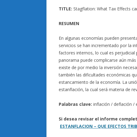
TITLE:
Stagflation: What Tax Effects ca
RESUMEN
En algunas economías pueden presentar
servicios se han incrementado por la i
factores internos, lo cual es perjudicia
panorama puede complicarse aún más si
existe de por medio la inversión neces
también las dificultades económicas que
estancamiento de la economía. La unión
estanflación, la cual será materia de re
Palabras clave:
inflación / deflación / 
Si desea revisar el informe comple
ESTANFLACION – QUE EFECTOS TRI