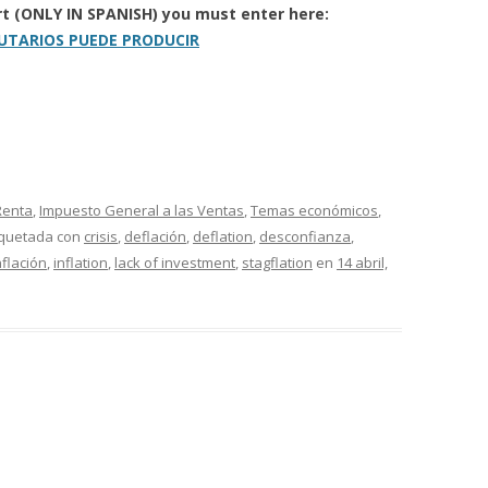
ort (ONLY IN SPANISH) you must enter here:
BUTARIOS PUEDE PRODUCIR
Renta
,
Impuesto General a las Ventas
,
Temas económicos
,
iquetada con
crisis
,
deflación
,
deflation
,
desconfianza
,
nflación
,
inflation
,
lack of investment
,
stagflation
en
14 abril,