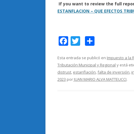
If you want to review the full rep
ESTANFLACION – QUE EFECTOS TRI
F
T
C
ac
w
o
e
itt
m
Esta entrada se publicó en
Impuesto a la 
Tributación Municipal y Regional
y está et
b
er
p
distrust
,
estanflación
,
falta de inversión
,
i
o
ar
2023
por
JUAN MARIO ALVA MATTEUCCI
.
o
ti
k
r