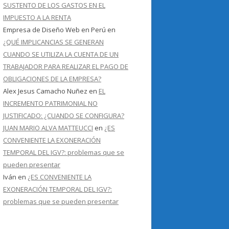
SUSTENTO DE LOS GASTOS EN EL
IMPUESTO A LA RENTA
Empresa de Diseño Web en Perú
en
¿QUÉ IMPLICANCIAS SE GENERAN
CUANDO SE UTILIZA LA CUENTA DE UN
TRABAJADOR PARA REALIZAR EL PAGO DE
OBLIGACIONES DE LA EMPRESA?
Alex Jesus Camacho Nuñez
en
EL
INCREMENTO PATRIMONIAL NO
JUSTIFICADO: ¿CUANDO SE CONFIGURA?
JUAN MARIO ALVA MATTEUCCI
en
¿ES
CONVENIENTE LA EXONERACIÓN
TEMPORAL DEL IGV?: problemas que se
pueden presentar
Iván
en
¿ES CONVENIENTE LA
EXONERACIÓN TEMPORAL DEL IGV?:
problemas que se pueden presentar