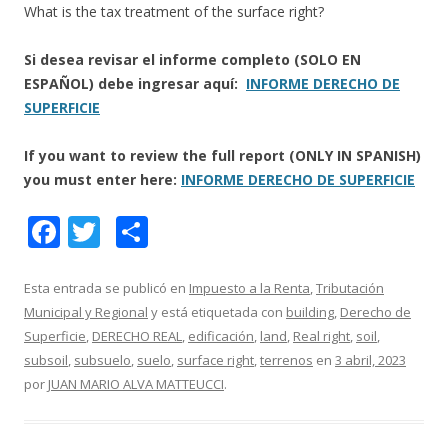
What is the tax treatment of the surface right?
Si desea revisar el informe completo (SOLO EN
ESPAÑOL) debe ingresar aquí:
INFORME DERECHO DE
SUPERFICIE
If you want to review the full report (ONLY IN SPANISH)
you must enter here:
INFORME DERECHO DE SUPERFICIE
F
T
C
ac
w
o
e
itt
m
Esta entrada se publicó en
Impuesto a la Renta
,
Tributación
Municipal y Regional
y está etiquetada con
building
,
Derecho de
b
er
p
Superficie
,
DERECHO REAL
,
edificación
,
land
,
Real right
,
soil
,
o
ar
subsoil
,
subsuelo
,
suelo
,
surface right
,
terrenos
en
3 abril, 2023
o
ti
por
JUAN MARIO ALVA MATTEUCCI
.
k
r