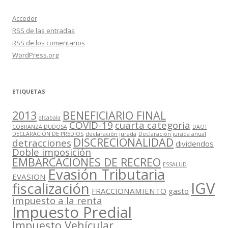
Acceder
RSS
de las entradas
RSS
de los comentarios
WordPress.org
ETIQUETAS
2013
BENEFICIARIO FINAL
alcabala
COVID-19
cuarta categoria
COBRANZA DUDOSA
DAOT
DECLARACIÓN DE PREDIOS
declaración jurada
Declaración jurada anual
DISCRECIONALIDAD
detracciones
dividendos
Doble imposición
EMBARCACIONES DE RECREO
ESSALUD
Evasión Tributaria
EVASION
IGV
fiscalización
FRACCIONAMIENTO
gasto
impuesto a la renta
Impuesto Predial
Impuesto Vehícular