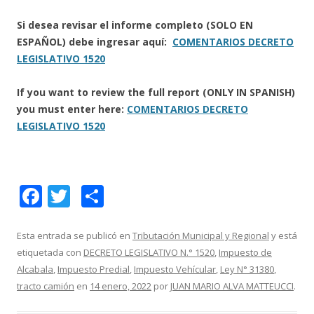
Si desea revisar el informe completo (SOLO EN
ESPAÑOL) debe ingresar aquí:
COMENTARIOS DECRETO
LEGISLATIVO 1520
If you want to review the full report (ONLY IN SPANISH)
you must enter here:
COMENTARIOS DECRETO
LEGISLATIVO 1520
F
T
C
ac
w
o
e
itt
m
Esta entrada se publicó en
Tributación Municipal y Regional
y está
etiquetada con
DECRETO LEGISLATIVO N.° 1520
,
Impuesto de
b
er
p
Alcabala
,
Impuesto Predial
,
Impuesto Vehícular
,
Ley N° 31380
,
o
ar
tracto camión
en
14 enero, 2022
por
JUAN MARIO ALVA MATTEUCCI
.
o
ti