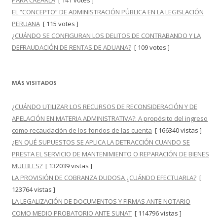
PARA CREARLA
[ 141 votes ]
EL “CONCEPTO” DE ADMINISTRACIÓN PÚBLICA EN LA LEGISLACIÓN
PERUANA
[ 115 votes ]
¿CUÁNDO SE CONFIGURAN LOS DELITOS DE CONTRABANDO Y LA
DEFRAUDACIÓN DE RENTAS DE ADUANA?
[ 109 votes ]
MÁS VISITADOS
¿CUÁNDO UTILIZAR LOS RECURSOS DE RECONSIDERACIÓN Y DE
APELACIÓN EN MATERIA ADMINISTRATIVA?: A propósito del ingreso
como recaudación de los fondos de las cuenta
[ 166340 vistas ]
¿EN QUÉ SUPUESTOS SE APLICA LA DETRACCIÓN CUANDO SE
PRESTA EL SERVICIO DE MANTENIMIENTO O REPARACIÓN DE BIENES
MUEBLES?
[ 132039 vistas ]
LA PROVISIÓN DE COBRANZA DUDOSA ¿CUÁNDO EFECTUARLA?
[
123764 vistas ]
LA LEGALIZACIÓN DE DOCUMENTOS Y FIRMAS ANTE NOTARIO
COMO MEDIO PROBATORIO ANTE SUNAT
[ 114796 vistas ]