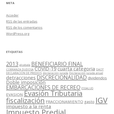
META
Acceder
RSS
de las entradas
RSS
de los comentarios
WordPress.org
ETIQUETAS
2013
BENEFICIARIO FINAL
alcabala
COVID-19
cuarta categoria
COBRANZA DUDOSA
DAOT
DECLARACIÓN DE PREDIOS
declaración jurada
Declaración jurada anual
DISCRECIONALIDAD
detracciones
dividendos
Doble imposición
EMBARCACIONES DE RECREO
ESSALUD
Evasión Tributaria
EVASION
IGV
fiscalización
FRACCIONAMIENTO
gasto
impuesto a la renta
Impuesto Predial