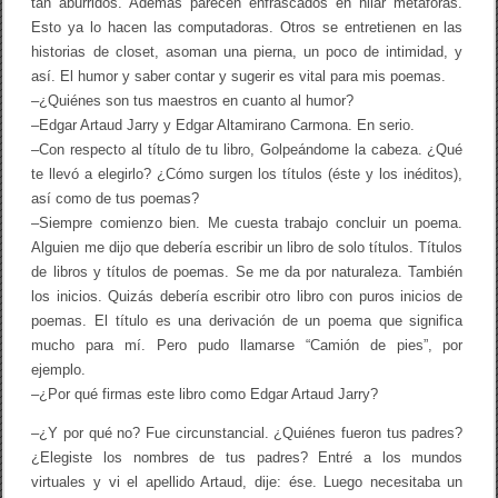
tan aburridos. Además parecen enfrascados en hilar metáforas.
Esto ya lo hacen las computadoras. Otros se entretienen en las
historias de closet, asoman una pierna, un poco de intimidad, y
así. El humor y saber contar y sugerir es vital para mis poemas.
–¿Quiénes son tus maestros en cuanto al humor?
–Edgar Artaud Jarry y Edgar Altamirano Carmona. En serio.
–Con respecto al título de tu libro, Golpeándome la cabeza. ¿Qué
te llevó a elegirlo? ¿Cómo surgen los títulos (éste y los inéditos),
así como de tus poemas?
–Siempre comienzo bien. Me cuesta trabajo concluir un poema.
Alguien me dijo que debería escribir un libro de solo títulos. Títulos
de libros y títulos de poemas. Se me da por naturaleza. También
los inicios. Quizás debería escribir otro libro con puros inicios de
poemas. El título es una derivación de un poema que significa
mucho para mí. Pero pudo llamarse “Camión de pies”, por
ejemplo.
–¿Por qué firmas este libro como Edgar Artaud Jarry?
–¿Y por qué no? Fue circunstancial. ¿Quiénes fueron tus padres?
¿Elegiste los nombres de tus padres? Entré a los mundos
virtuales y vi el apellido Artaud, dije: ése. Luego necesitaba un