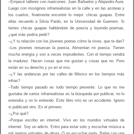
–Empecé talleres con maricones: Juan Bañuelos y Alejandro Aura.
Luego con misóginos infrarrealistas en la calle y en las azoteas y
los cuartos, finalmente encontré lo mejor: chicas guapas. Entre
ellas recuerdo a Silvia Pardo, en la Universidad de Guerrero. Si
tienes chicas guapas hablándote de poesía y leyendo poemas,
¿qué más podría pedir?
–¿Y tu relación con los jóvenes poetas cómo la vives, que te dan?
–Los jóvenes renuevan la poesía. Alimentan mi poesía. Tienen
mucha energía y son a veces imprudentes. Con el tiempo vendrá
la madurez. Hacen cosas que me gustan y cosas que no. Pero
están en su derecho y yo en el mío.
–¿Y las andanzas por las calles de México en los tiempos más
infras?
–Todo tiempo pasado es todo tiempo presente. Lo que no me
gustaba de varios infrarrealistas es la búsqueda por publicar, no lo
entendía y no lo entiendo. Este libro mío es un accidente. Ignoro
si publicaré otro. Es el primero.
–¿Por qué?
–Porque escribo en internet. Vivo en los mundos virtuales de
internet. Soy un adicto. Entro para estar solo y escuchar música a
mil metros virtuales de altura. O no escuchar nada. Bailar con una