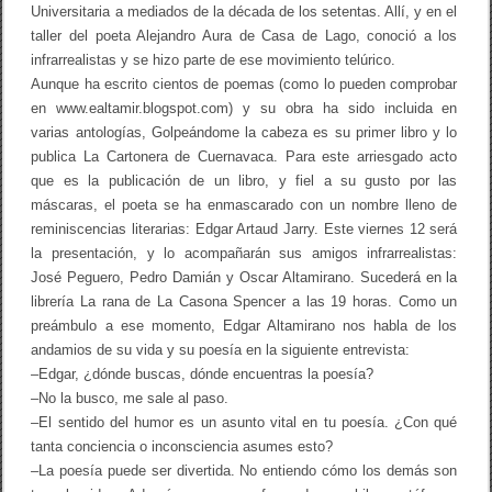
Universitaria a mediados de la década de los setentas. Allí, y en el
taller del poeta Alejandro Aura de Casa de Lago, conoció a los
infrarrealistas y se hizo parte de ese movimiento telúrico.
Aunque ha escrito cientos de poemas (como lo pueden comprobar
en www.ealtamir.blogspot.com) y su obra ha sido incluida en
varias antologías, Golpeándome la cabeza es su primer libro y lo
publica La Cartonera de Cuernavaca. Para este arriesgado acto
que es la publicación de un libro, y fiel a su gusto por las
máscaras, el poeta se ha enmascarado con un nombre lleno de
reminiscencias literarias: Edgar Artaud Jarry. Este viernes 12 será
la presentación, y lo acompañarán sus amigos infrarrealistas:
José Peguero, Pedro Damián y Oscar Altamirano. Sucederá en la
librería La rana de La Casona Spencer a las 19 horas. Como un
preámbulo a ese momento, Edgar Altamirano nos habla de los
andamios de su vida y su poesía en la siguiente entrevista:
–Edgar, ¿dónde buscas, dónde encuentras la poesía?
–No la busco, me sale al paso.
–El sentido del humor es un asunto vital en tu poesía. ¿Con qué
tanta conciencia o inconsciencia asumes esto?
–La poesía puede ser divertida. No entiendo cómo los demás son