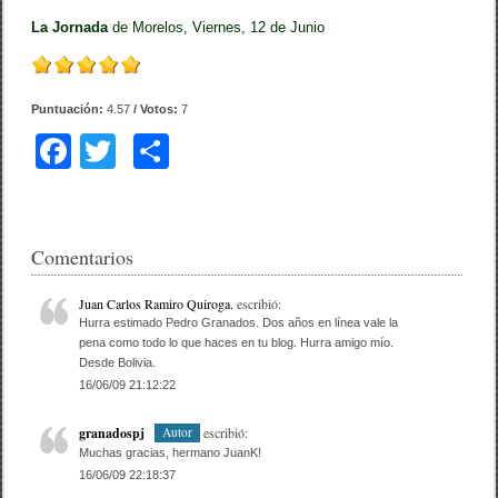
La Jornada
de Morelos, Viernes, 12 de Junio
Puntuación:
4.57
/ Votos:
7
F
T
C
a
wi
o
c
tt
m
e
er
p
Comentarios
b
ar
Juan Carlos Ramiro Quiroga.
escribió:
o
tir
Hurra estimado Pedro Granados. Dos años en línea vale la
pena como todo lo que haces en tu blog. Hurra amigo mío.
o
Desde Bolivia.
16/06/09 21:12:22
k
granadospj
escribió:
Autor
Muchas gracias, hermano JuanK!
16/06/09 22:18:37