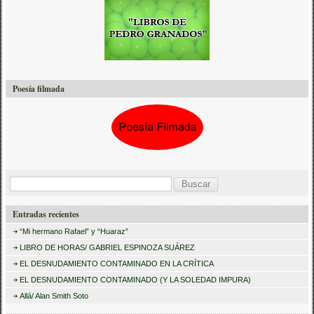
Poesía filmada
B
u
Entradas recientes
s
“Mi hermano Rafael” y “Huaraz”
c
LIBRO DE HORAS/ GABRIEL ESPINOZA SUÁREZ
a
EL DESNUDAMIENTO CONTAMINADO EN LA CRÍTICA
r
EL DESNUDAMIENTO CONTAMINADO (Y LA SOLEDAD IMPURA)
:
Allá/ Alan Smith Soto