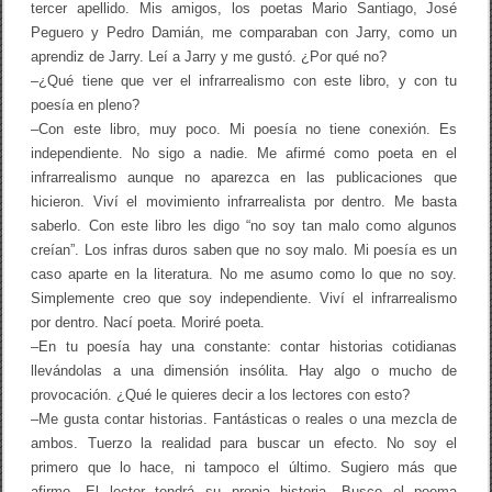
tercer apellido. Mis amigos, los poetas Mario Santiago, José
Peguero y Pedro Damián, me comparaban con Jarry, como un
aprendiz de Jarry. Leí a Jarry y me gustó. ¿Por qué no?
–¿Qué tiene que ver el infrarrealismo con este libro, y con tu
poesía en pleno?
–Con este libro, muy poco. Mi poesía no tiene conexión. Es
independiente. No sigo a nadie. Me afirmé como poeta en el
infrarrealismo aunque no aparezca en las publicaciones que
hicieron. Viví el movimiento infrarrealista por dentro. Me basta
saberlo. Con este libro les digo “no soy tan malo como algunos
creían”. Los infras duros saben que no soy malo. Mi poesía es un
caso aparte en la literatura. No me asumo como lo que no soy.
Simplemente creo que soy independiente. Viví el infrarrealismo
por dentro. Nací poeta. Moriré poeta.
–En tu poesía hay una constante: contar historias cotidianas
llevándolas a una dimensión insólita. Hay algo o mucho de
provocación. ¿Qué le quieres decir a los lectores con esto?
–Me gusta contar historias. Fantásticas o reales o una mezcla de
ambos. Tuerzo la realidad para buscar un efecto. No soy el
primero que lo hace, ni tampoco el último. Sugiero más que
afirmo. El lector tendrá su propia historia. Busco el poema