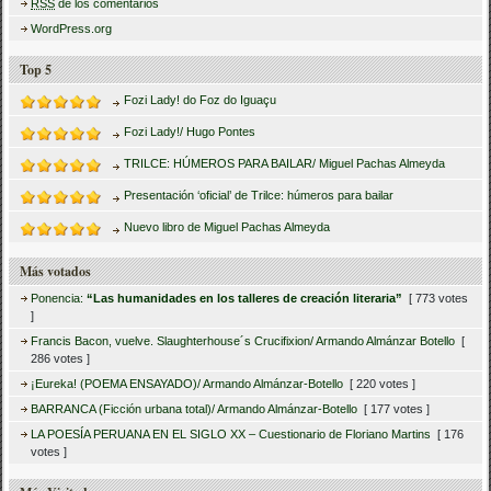
RSS
de los comentarios
WordPress.org
Top 5
Fozi Lady! do Foz do Iguaçu
Fozi Lady!/ Hugo Pontes
TRILCE: HÚMEROS PARA BAILAR/ Miguel Pachas Almeyda
Presentación ‘oficial’ de Trilce: húmeros para bailar
Nuevo libro de Miguel Pachas Almeyda
Más votados
Ponencia:
“Las humanidades en los talleres de creación literaria”
[ 773 votes
]
Francis Bacon, vuelve. Slaughterhouse´s Crucifixion/ Armando Almánzar Botello
[
286 votes ]
¡Eureka! (POEMA ENSAYADO)/ Armando Almánzar-Botello
[ 220 votes ]
BARRANCA (Ficción urbana total)/ Armando Almánzar-Botello
[ 177 votes ]
LA POESÍA PERUANA EN EL SIGLO XX – Cuestionario de Floriano Martins
[ 176
votes ]