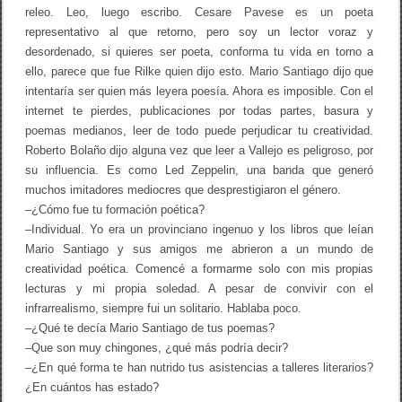
releo. Leo, luego escribo. Cesare Pavese es un poeta
representativo al que retorno, pero soy un lector voraz y
desordenado, si quieres ser poeta, conforma tu vida en torno a
ello, parece que fue Rilke quien dijo esto. Mario Santiago dijo que
intentaría ser quien más leyera poesía. Ahora es imposible. Con el
internet te pierdes, publicaciones por todas partes, basura y
poemas medianos, leer de todo puede perjudicar tu creatividad.
Roberto Bolaño dijo alguna vez que leer a Vallejo es peligroso, por
su influencia. Es como Led Zeppelin, una banda que generó
muchos imitadores mediocres que desprestigiaron el género.
–¿Cómo fue tu formación poética?
–Individual. Yo era un provinciano ingenuo y los libros que leían
Mario Santiago y sus amigos me abrieron a un mundo de
creatividad poética. Comencé a formarme solo con mis propias
lecturas y mi propia soledad. A pesar de convivir con el
infrarrealismo, siempre fui un solitario. Hablaba poco.
–¿Qué te decía Mario Santiago de tus poemas?
–Que son muy chingones, ¿qué más podría decir?
–¿En qué forma te han nutrido tus asistencias a talleres literarios?
¿En cuántos has estado?