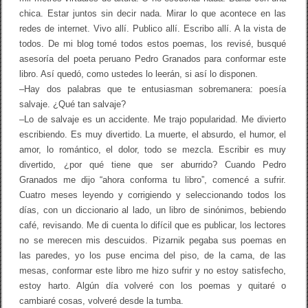
chica. Estar juntos sin decir nada. Mirar lo que acontece en las
redes de internet. Vivo allí. Publico allí. Escribo allí. A la vista de
todos. De mi blog tomé todos estos poemas, los revisé, busqué
asesoría del poeta peruano Pedro Granados para conformar este
libro. Así quedó, como ustedes lo leerán, si así lo disponen.
–Hay dos palabras que te entusiasman sobremanera: poesía
salvaje. ¿Qué tan salvaje?
–Lo de salvaje es un accidente. Me trajo popularidad. Me divierto
escribiendo. Es muy divertido. La muerte, el absurdo, el humor, el
amor, lo romántico, el dolor, todo se mezcla. Escribir es muy
divertido, ¿por qué tiene que ser aburrido? Cuando Pedro
Granados me dijo “ahora conforma tu libro”, comencé a sufrir.
Cuatro meses leyendo y corrigiendo y seleccionando todos los
días, con un diccionario al lado, un libro de sinónimos, bebiendo
café, revisando. Me di cuenta lo difícil que es publicar, los lectores
no se merecen mis descuidos. Pizarnik pegaba sus poemas en
las paredes, yo los puse encima del piso, de la cama, de las
mesas, conformar este libro me hizo sufrir y no estoy satisfecho,
estoy harto. Algún día volveré con los poemas y quitaré o
cambiaré cosas, volveré desde la tumba.