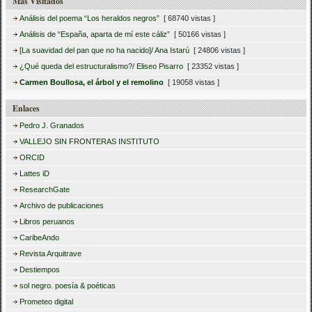
Más Visitados
Análisis del poema “Los heraldos negros”
[ 68740 vistas ]
Análisis de “España, aparta de mí este cáliz”
[ 50166 vistas ]
[La suavidad del pan que no ha nacido]/ Ana Istarú
[ 24806 vistas ]
¿Qué queda del estructuralismo?/ Eliseo Pisarro
[ 23352 vistas ]
Carmen Boullosa, el árbol y el remolino
[ 19058 vistas ]
Enlaces
Pedro J. Granados
VALLEJO SIN FRONTERAS INSTITUTO
ORCID
Lattes iD
ResearchGate
Archivo de publicaciones
Libros peruanos
CaribeAndo
Revista Arquitrave
Destiempos
sol negro. poesía & poéticas
Prometeo digital