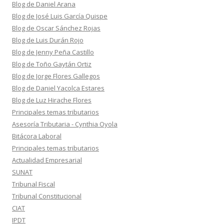
Blog de Daniel Arana
Blog de José Luis García Quispe
Blog de Oscar Sánchez Rojas
Blog de Luis Durán Rojo
Blog de Jenny Peña Castillo
Blog de Toño Gaytán Ortiz
Blog de Jorge Flores Gallegos
Blog de Daniel Yacolca Estares
Blog de Luz Hirache Flores
Principales temas tributarios
Asesoría Tributaria - Cynthia Oyola
Bitácora Laboral
Principales temas tributarios
Actualidad Empresarial
SUNAT
Tribunal Fiscal
Tribunal Constitucional
CIAT
IPDT