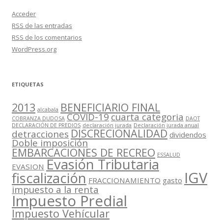
Acceder
RSS
de las entradas
RSS
de los comentarios
WordPress.org
ETIQUETAS
2013
BENEFICIARIO FINAL
alcabala
COVID-19
cuarta categoria
COBRANZA DUDOSA
DAOT
DECLARACIÓN DE PREDIOS
declaración jurada
Declaración jurada anual
DISCRECIONALIDAD
detracciones
dividendos
Doble imposición
EMBARCACIONES DE RECREO
ESSALUD
Evasión Tributaria
EVASION
IGV
fiscalización
FRACCIONAMIENTO
gasto
impuesto a la renta
Impuesto Predial
Impuesto Vehícular