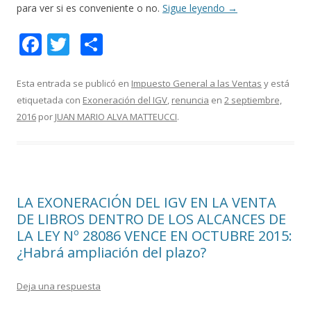
para ver si es conveniente o no.
Sigue leyendo
→
F
T
C
ac
w
o
e
itt
m
Esta entrada se publicó en
Impuesto General a las Ventas
y está
etiquetada con
Exoneración del IGV
,
renuncia
en
2 septiembre,
b
er
p
2016
por
JUAN MARIO ALVA MATTEUCCI
.
o
ar
o
ti
k
r
LA EXONERACIÓN DEL IGV EN LA VENTA
DE LIBROS DENTRO DE LOS ALCANCES DE
LA LEY Nº 28086 VENCE EN OCTUBRE 2015:
¿Habrá ampliación del plazo?
Deja una respuesta