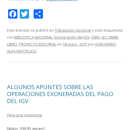
F
T
C
ac
w
o
e
itt
m
Esta entrada se publicó en
Tributación Sectorial
y está etiquetada
con
BIBLIOTECA NACIONAL
,
Exoneración del IGV
,
ISBN
,
LEY 28086
,
b
er
p
LIBRO
,
PROYECTO EDITORIAL
en
18 mayo, 2015
por
JUAN MARIO
o
ar
ALVA MATTEUCCI
.
o
ti
k
r
ALGUNOS APUNTES SOBRE LAS
OPERACIONES EXONERADAS DEL PAGO
DEL IGV
Deja una respuesta
[Visto: 33035 veces]