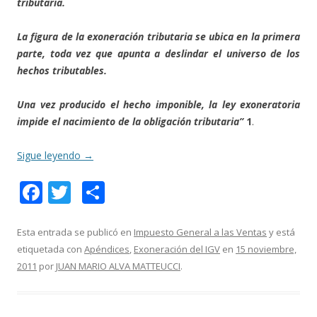
tributaria.
La figura de la exoneración tributaria se ubica en la primera
parte, toda vez que apunta a deslindar el universo de los
hechos tributables.
Una vez producido el hecho imponible, la ley exoneratoria
impide el nacimiento de la obligación tributaria”
1
.
Sigue leyendo
→
F
T
C
ac
w
o
e
itt
m
Esta entrada se publicó en
Impuesto General a las Ventas
y está
etiquetada con
Apéndices
,
Exoneración del IGV
en
15 noviembre,
b
er
p
2011
por
JUAN MARIO ALVA MATTEUCCI
.
o
ar
o
ti