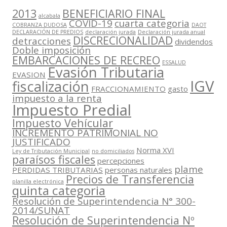
2013
BENEFICIARIO FINAL
alcabala
COVID-19
cuarta categoria
COBRANZA DUDOSA
DAOT
DECLARACIÓN DE PREDIOS
declaración jurada
Declaración jurada anual
DISCRECIONALIDAD
detracciones
dividendos
Doble imposición
EMBARCACIONES DE RECREO
ESSALUD
Evasión Tributaria
EVASION
IGV
fiscalización
FRACCIONAMIENTO
gasto
impuesto a la renta
Impuesto Predial
Impuesto Vehícular
INCREMENTO PATRIMONIAL NO
JUSTIFICADO
Norma XVI
Ley de Tributación Municipal
no domiciliados
paraísos fiscales
percepciones
plame
PERDIDAS TRIBUTARIAS
personas naturales
Precios de Transferencia
planilla electrónica
quinta categoria
Resolución de Superintendencia N° 300-
2014/SUNAT
Resolución de Superintendencia Nº