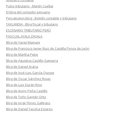
Noticiero contable
Pulso tributario - Martín Cuellar
El blog del contador peruano
Perugestion.blog - Boletín contable y tributario
TAXLANDIA - Blog fiscal y tributario
ESCENARIO TRIBUTARIO PERÚ
PASCUAL AYALA ZAVALA
Blog de Yanet Mamani
Blog de Francisco Javier Ruiz de Castilla Ponce de León
Blog de Martha Pebe
Blog de Agustina Castillo Gamarra
Blog de Daniel Arana
Blog de José Luis García Quispe
Blog de Oscar Sánchez Rojas
Blog de Luis Durán Rojo
Blog de Jenny Peña Castillo
Blog de Toño Gaytán Ortiz
Blog de Jorge Flores Gallegos
Blog de Daniel Yacolca Estares