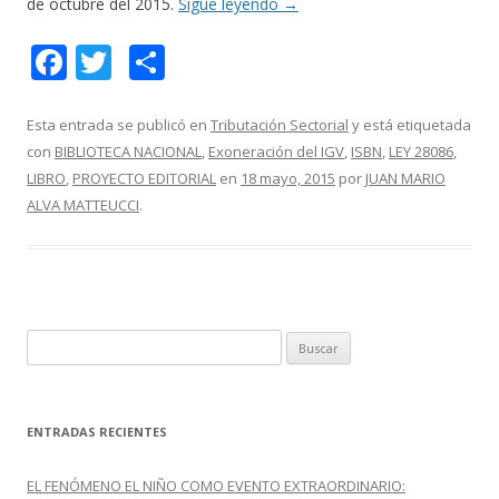
de octubre del 2015.
Sigue leyendo
→
F
T
C
ac
w
o
e
itt
m
Esta entrada se publicó en
Tributación Sectorial
y está etiquetada
con
BIBLIOTECA NACIONAL
,
Exoneración del IGV
,
ISBN
,
LEY 28086
,
b
er
p
LIBRO
,
PROYECTO EDITORIAL
en
18 mayo, 2015
por
JUAN MARIO
o
ar
ALVA MATTEUCCI
.
o
ti
k
r
B
u
s
c
ENTRADAS RECIENTES
a
r
EL FENÓMENO EL NIÑO COMO EVENTO EXTRAORDINARIO: