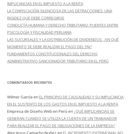
:
IMPLICANCIAS EN EL IMPUESTO A LA RENTA
LA CONFISCACIÓN SILENCIOSA DE LAS DETRACCIONES: UNA
RIGIDEZ QUE DEBE CORREGIRSE
CONDUCTA HUMANA Y DERECHO TRIBUTARIO: PUENTES ENTRE
PSICOLOGÍA Y FISCALIDAD PERUANA
LAS SUCURSALES Y LA DISTRIBUCIÓN DE DIVIDENDOS: ¿EN QUÉ
MOMENTO SE DEBE REALIZAR EL PAGO DEL 5%?
FUNDAMENTOS CONSTITUCIONALES DEL DERECHO
ADMINISTRATIVO SANCIONADOR TRIBUTARIO EN EL PERÚ
COMENTARIOS RECIENTES
Wilmer García
en
EL PRINCIPIO DE CAUSALIDAD Y SU IMPLICANCIA
EN EL SUSTENTO DE LOS GASTOS EN EL IMPUESTO A LA RENTA
Empresa de Diseño Web en Perú
en
¿QUÉ IMPLICANCIAS SE
GENERAN CUANDO SE UTILIZA LA CUENTA DE UN TRABAJADOR
PARA REALIZAR EL PAGO DE OBLIGACIONES DE LA EMPRESA?
Alex Jesus Camacho Nuñez
en
EL INCREMENTO PATRIMONIAL NO