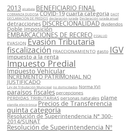
2013
BENEFICIARIO FINAL
alcabala
COVID-19
cuarta categoria
COBRANZA DUDOSA
DAOT
DECLARACIÓN DE PREDIOS
declaración jurada
Declaración jurada anual
DISCRECIONALIDAD
detracciones
dividendos
Doble imposición
EMBARCACIONES DE RECREO
ESSALUD
Evasión Tributaria
EVASION
IGV
fiscalización
FRACCIONAMIENTO
gasto
impuesto a la renta
Impuesto Predial
Impuesto Vehícular
INCREMENTO PATRIMONIAL NO
JUSTIFICADO
Norma XVI
Ley de Tributación Municipal
no domiciliados
paraísos fiscales
percepciones
plame
PERDIDAS TRIBUTARIAS
personas naturales
Precios de Transferencia
planilla electrónica
quinta categoria
Resolución de Superintendencia N° 300-
2014/SUNAT
Resolución de Superintendencia Nº