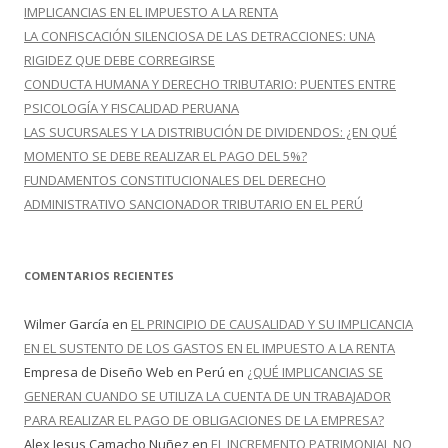
:
IMPLICANCIAS EN EL IMPUESTO A LA RENTA
LA CONFISCACIÓN SILENCIOSA DE LAS DETRACCIONES: UNA
RIGIDEZ QUE DEBE CORREGIRSE
CONDUCTA HUMANA Y DERECHO TRIBUTARIO: PUENTES ENTRE
PSICOLOGÍA Y FISCALIDAD PERUANA
LAS SUCURSALES Y LA DISTRIBUCIÓN DE DIVIDENDOS: ¿EN QUÉ
MOMENTO SE DEBE REALIZAR EL PAGO DEL 5%?
FUNDAMENTOS CONSTITUCIONALES DEL DERECHO
ADMINISTRATIVO SANCIONADOR TRIBUTARIO EN EL PERÚ
COMENTARIOS RECIENTES
Wilmer García
en
EL PRINCIPIO DE CAUSALIDAD Y SU IMPLICANCIA
EN EL SUSTENTO DE LOS GASTOS EN EL IMPUESTO A LA RENTA
Empresa de Diseño Web en Perú
en
¿QUÉ IMPLICANCIAS SE
GENERAN CUANDO SE UTILIZA LA CUENTA DE UN TRABAJADOR
PARA REALIZAR EL PAGO DE OBLIGACIONES DE LA EMPRESA?
Alex Jesus Camacho Nuñez
en
EL INCREMENTO PATRIMONIAL NO