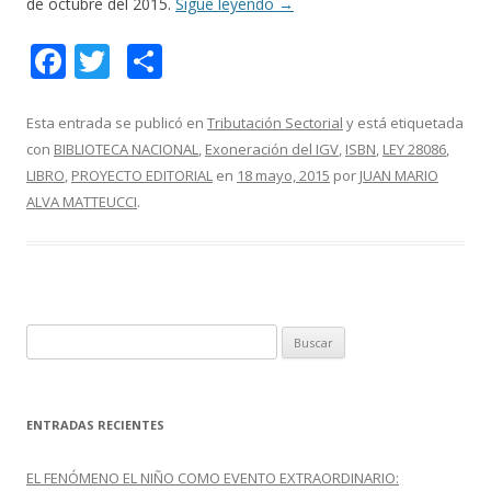
de octubre del 2015.
Sigue leyendo
→
F
T
C
ac
w
o
e
itt
m
Esta entrada se publicó en
Tributación Sectorial
y está etiquetada
con
BIBLIOTECA NACIONAL
,
Exoneración del IGV
,
ISBN
,
LEY 28086
,
b
er
p
LIBRO
,
PROYECTO EDITORIAL
en
18 mayo, 2015
por
JUAN MARIO
o
ar
ALVA MATTEUCCI
.
o
ti
k
r
B
u
s
c
ENTRADAS RECIENTES
a
r
EL FENÓMENO EL NIÑO COMO EVENTO EXTRAORDINARIO: