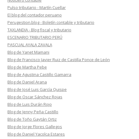
Noticiero contable
Pulso tributario - Martín Cuellar
El blog del contador peruano
Perugestion.blog - Boletín contable y tributario
TAXLANDIA - Blog fiscal y tributario
ESCENARIO TRIBUTARIO PERÚ
PASCUAL AYALA ZAVALA
Blog de Yanet Mamani
Blog de Francisco Javier Ruiz de Castilla Ponce de León
Blog de Martha Pebe
Blog de Agustina Castillo Gamarra
Blog de Daniel Arana
Blog de José Luis García Quispe
Blog de Oscar Sánchez Rojas
Blog de Luis Durán Rojo
Blog de Jenny Peña Castillo
Blog de Toño Gaytán Ortiz
Blog de Jorge Flores Gallegos
Blog de Daniel Yacolca Estares