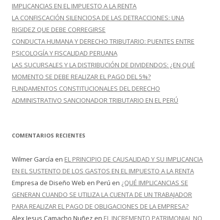
:
IMPLICANCIAS EN EL IMPUESTO A LA RENTA
LA CONFISCACIÓN SILENCIOSA DE LAS DETRACCIONES: UNA
RIGIDEZ QUE DEBE CORREGIRSE
CONDUCTA HUMANA Y DERECHO TRIBUTARIO: PUENTES ENTRE
PSICOLOGÍA Y FISCALIDAD PERUANA
LAS SUCURSALES Y LA DISTRIBUCIÓN DE DIVIDENDOS: ¿EN QUÉ
MOMENTO SE DEBE REALIZAR EL PAGO DEL 5%?
FUNDAMENTOS CONSTITUCIONALES DEL DERECHO
ADMINISTRATIVO SANCIONADOR TRIBUTARIO EN EL PERÚ
COMENTARIOS RECIENTES
Wilmer García
en
EL PRINCIPIO DE CAUSALIDAD Y SU IMPLICANCIA
EN EL SUSTENTO DE LOS GASTOS EN EL IMPUESTO A LA RENTA
Empresa de Diseño Web en Perú
en
¿QUÉ IMPLICANCIAS SE
GENERAN CUANDO SE UTILIZA LA CUENTA DE UN TRABAJADOR
PARA REALIZAR EL PAGO DE OBLIGACIONES DE LA EMPRESA?
Alex Jesus Camacho Nuñez
en
EL INCREMENTO PATRIMONIAL NO