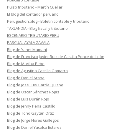
Noticiero contable
Pulso tributario - Martín Cuellar
El blog del contador peruano
Perugestion.blog - Boletín contable y tributario
TAXLANDIA - Blog fiscal y tributario
ESCENARIO TRIBUTARIO PERÚ
PASCUAL AYALA ZAVALA
Blog de Yanet Mamani
Blog de Francisco Javier Ruiz de Castilla Ponce de León
Blog de Martha Pebe
Blog de Agustina Castillo Gamarra
Blog de Daniel Arana
Blog de José Luis García Quispe
Blog de Oscar Sánchez Rojas
Blog de Luis Durán Rojo
Blog de Jenny Peña Castillo
Blog de Toño Gaytán Ortiz
Blog de Jorge Flores Gallegos
Blog de Daniel Yacolca Estares