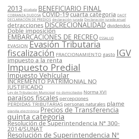
2013
BENEFICIARIO FINAL
alcabala
COVID-19
cuarta categoria
COBRANZA DUDOSA
DAOT
DECLARACIÓN DE PREDIOS
declaración jurada
Declaración jurada anual
DISCRECIONALIDAD
detracciones
dividendos
Doble imposición
EMBARCACIONES DE RECREO
ESSALUD
Evasión Tributaria
EVASION
IGV
fiscalización
FRACCIONAMIENTO
gasto
impuesto a la renta
Impuesto Predial
Impuesto Vehícular
INCREMENTO PATRIMONIAL NO
JUSTIFICADO
Norma XVI
Ley de Tributación Municipal
no domiciliados
paraísos fiscales
percepciones
plame
PERDIDAS TRIBUTARIAS
personas naturales
Precios de Transferencia
planilla electrónica
quinta categoria
Resolución de Superintendencia N° 300-
2014/SUNAT
Resolución de Superintendencia Nº