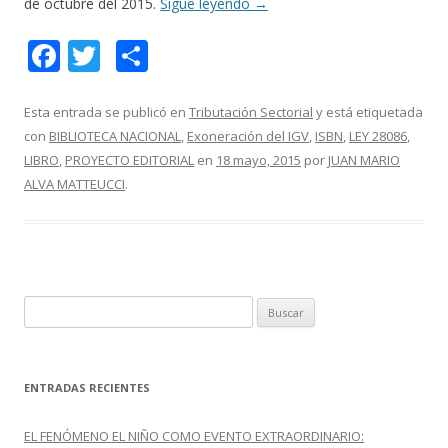
de octubre del 2015.
Sigue leyendo
→
F
T
C
ac
w
o
e
itt
m
Esta entrada se publicó en
Tributación Sectorial
y está etiquetada
con
BIBLIOTECA NACIONAL
,
Exoneración del IGV
,
ISBN
,
LEY 28086
,
b
er
p
LIBRO
,
PROYECTO EDITORIAL
en
18 mayo, 2015
por
JUAN MARIO
o
ar
ALVA MATTEUCCI
.
o
ti
k
r
B
u
s
c
ENTRADAS RECIENTES
a
r
EL FENÓMENO EL NIÑO COMO EVENTO EXTRAORDINARIO: